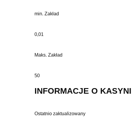
min. Zakład
0,01
Maks. Zakład
50
INFORMACJE O KASYN
Ostatnio zaktualizowany