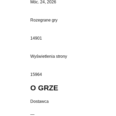
Móc. 24, 2026
Rozegrane gry
14901
Wyświetlenia strony
15964
O GRZE
Dostawca
—