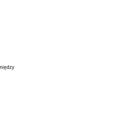
eniędzy