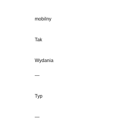
mobilny
Tak
Wydania
—
Typ
—