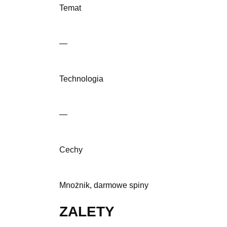
Temat
—
Technologia
—
Cechy
Mnożnik, darmowe spiny
ZALETY