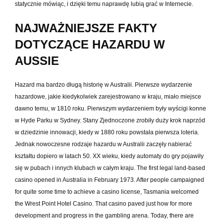
statycznie mówiąc, i dzięki temu naprawdę lubią grać w Internecie.
NAJWAŻNIEJSZE FAKTY
DOTYCZĄCE HAZARDU W
AUSSIE
Hazard ma bardzo długą historię w Australii. Pierwsze wydarzenie
hazardowe, jakie kiedykolwiek zarejestrowano w kraju, miało miejsce
dawno temu, w 1810 roku. Pierwszym wydarzeniem były wyścigi konne
w Hyde Parku w Sydney. Stany Zjednoczone zrobiły duży krok naprzód
w dziedzinie innowacji, kiedy w 1880 roku powstała pierwsza loteria.
Jednak nowoczesne rodzaje hazardu w Australii zaczęły nabierać
kształtu dopiero w latach 50. XX wieku, kiedy automaty do gry pojawiły
się w pubach i innych klubach w całym kraju. The first legal land-based
casino opened in Australia in February 1973. After people campaigned
for quite some time to achieve a casino license, Tasmania welcomed
the Wrest Point Hotel Casino. That casino paved just how for more
development and progress in the gambling arena. Today, there are