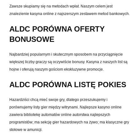
Zawsze skupiamy się na metodach wpłat. Naszym celem jest
znalezienie kasyna online z najszerszym zestawem metod bankowych.
ALDC PORÓWNA OFERTY
BONUSOWE
Najbardziej popularnym i skutecznym sposobem na przyciągnięcie
większej liczby graczy są oczywiście bonusy. Kasyna z naszych list są
hojne i oferują naszym gościom ekskluzywne promocje.
ALDC PORÓWNA LISTĘ POKIES
Hazardziści chcą mieć swoje gry, dlatego przeszukujemy i
porównujemy listy gier między witrynami. Najlepsze kasyno online
zawiera bibliotekę automatów online autorstwa najlepszych
programistów; ma sekcję gier hazardowych na żywo; ma klasyczne gry
stołowe w amunicji.