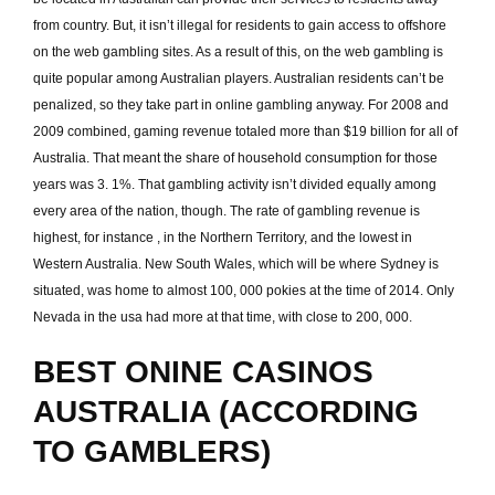
from country. But, it isn’t illegal for residents to gain access to offshore
on the web gambling sites. As a result of this, on the web gambling is
quite popular among Australian players. Australian residents can’t be
penalized, so they take part in online gambling anyway. For 2008 and
2009 combined, gaming revenue totaled more than $19 billion for all of
Australia. That meant the share of household consumption for those
years was 3. 1%. That gambling activity isn’t divided equally among
every area of the nation, though. The rate of gambling revenue is
highest, for instance , in the Northern Territory, and the lowest in
Western Australia. New South Wales, which will be where Sydney is
situated, was home to almost 100, 000 pokies at the time of 2014. Only
Nevada in the usa had more at that time, with close to 200, 000.
BEST ONINE CASINOS
AUSTRALIA (ACCORDING
TO GAMBLERS)