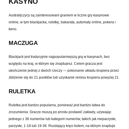
KASYNO
Australijczycy są zainteresowani graniem w liczne gry kasynowe
online, w tym blackjacka, ruletkę, bakarata, automaty online, pokera i
keno.
MACZUGA
Blackjack jest tradycyjnie najpopularniejszą grą w kasynach, bez
względu na kraj, w którym się znajdujesz. Celem gracza jest
ukończenie jednej z dwóch rzeczy — pokonanie układu krupiera przez
zbliżenie się do 21 punktów lub uzyskanie remisu krupiera powyżej 21.
RULETKA
Ruletka jest bardzo popularna, ponieważ jest bardzo łatwa do
zrozumienia. Gracze muszą po prostu postawić zakłady, używając
jednego z 36 numerów lub kategorii numerów, takich jak nieparzyste,
parzyste, 1-18 lub 19-36. Rozdający kręci kołem, na którym znajduje