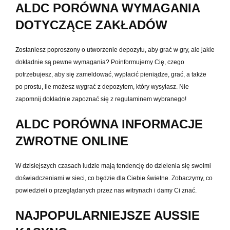
ALDC PORÓWNA WYMAGANIA
DOTYCZĄCE ZAKŁADÓW
Zostaniesz poproszony o utworzenie depozytu, aby grać w gry, ale jakie
dokładnie są pewne wymagania? Poinformujemy Cię, czego
potrzebujesz, aby się zameldować, wypłacić pieniądze, grać, a także
po prostu, ile możesz wygrać z depozytem, ​​który wysyłasz. Nie
zapomnij dokładnie zapoznać się z regulaminem wybranego!
ALDC PORÓWNA INFORMACJE
ZWROTNE ONLINE
W dzisiejszych czasach ludzie mają tendencję do dzielenia się swoimi
doświadczeniami w sieci, co będzie dla Ciebie świetne. Zobaczymy, co
powiedzieli o przeglądanych przez nas witrynach i damy Ci znać.
NAJPOPULARNIEJSZE AUSSIE