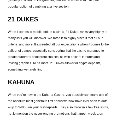
games you’ll find on the gambling market. You can also use their
popular option of gambling at a live section
21 DUKES
When it comes to mobile online casinos, 21 Dukes ranks very highly in
many lists you will discover. We rated it so highly since it met all our
criteria, and more. It exceeded all our expectations when it comes to the
caliber of games, especially considering that the casino managed to
create hundreds of different choices, all with brilliant features and
inviting graphics. To be more, 21 Dukes allows for crypto deposits,
something we rarely find.
KAHUNA
When you’re new to the Kahuna Casino, you possibly can make use of
the absolute most generous first bonus we now have ever seen to date
– up to $4000 on your first deposits. They also throw in a few free spins,
not to mention the never-ending promotions that happen weekly, on