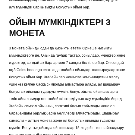
алу мүмкіндігі бар қызықты бонустық ойын бар.
ОЙЫН МҮМКІНДІКТЕРІ 3
МОНЕТА
3 монета ойынды одан да қызықты ететін бірнеше қызықты
мүмкіндіктерге ие. Ойында гауһар тастар, сойылдар, күректер және
жүректер, сондай-ақ барлар мен 7 сияқты белгілер бар. Ол сондай-
ақ 3 Coins booongo слотында жабайы ойындар, шашыраулар және
бонустық ойын бар. Жабайылар жеңімпаз комбинацияны жасау
үшін кез келген басқа символды алмастыра алады, ал шашырау
бонустық ойынды тудыруы мүмкін. Бонус ойыны ойыншыларға
тегін айналымдар мен көбейткіштерді ұтып алу мүмкіндігін береді.
Жабайы символ ойынның логотипі болып табылады және ол
барабандағы барлық басқа белгілерді алмастырады. Шашырау
символы – алтын монета және ол бонустық ойынды тудыруы
мүмкін. Бонустық ойында ойыншылар 15-ке дейін тегін айналдыру
және жомарт сыйлықтар ұсына алады.