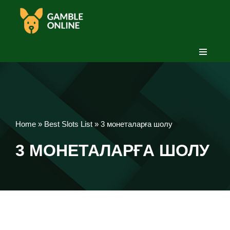
Skip
to
content
Home
»
Best Slots List
»
3 монеталарға шолу
3 МОНЕТАЛАРҒА ШОЛУ