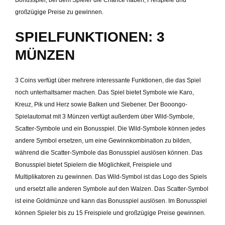
großzügige Preise zu gewinnen.
SPIELFUNKTIONEN: 3
MÜNZEN
3 Coins verfügt über mehrere interessante Funktionen, die das Spiel
noch unterhaltsamer machen. Das Spiel bietet Symbole wie Karo,
Kreuz, Pik und Herz sowie Balken und Siebener. Der Booongo-
Spielautomat mit 3 Münzen verfügt außerdem über Wild-Symbole,
Scatter-Symbole und ein Bonusspiel. Die Wild-Symbole können jedes
andere Symbol ersetzen, um eine Gewinnkombination zu bilden,
während die Scatter-Symbole das Bonusspiel auslösen können. Das
Bonusspiel bietet Spielern die Möglichkeit, Freispiele und
Multiplikatoren zu gewinnen. Das Wild-Symbol ist das Logo des Spiels
und ersetzt alle anderen Symbole auf den Walzen. Das Scatter-Symbol
ist eine Goldmünze und kann das Bonusspiel auslösen. Im Bonusspiel
können Spieler bis zu 15 Freispiele und großzügige Preise gewinnen.