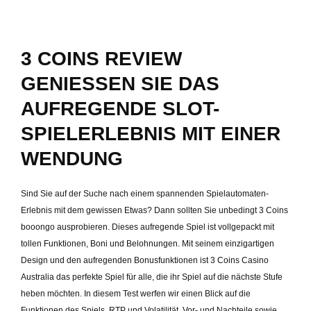
3 COINS REVIEW
GENIESSEN SIE DAS A
UFREGENDE SLOT-S
PIELERLEBNIS MIT EINER W
ENDUNG
Sind Sie auf der Suche nach einem spannenden Spielautomaten-
Erlebnis mit dem gewissen Etwas? Dann sollten Sie unbedingt 3 Coins
booongo ausprobieren. Dieses aufregende Spiel ist vollgepackt mit
tollen Funktionen, Boni und Belohnungen. Mit seinem einzigartigen
Design und den aufregenden Bonusfunktionen ist 3 Coins Casino
Australia das perfekte Spiel für alle, die ihr Spiel auf die nächste Stufe
heben möchten. In diesem Test werfen wir einen Blick auf die
Funktionen des Spiels, RTP und Volatilität, Vor- und Nachteile sowie