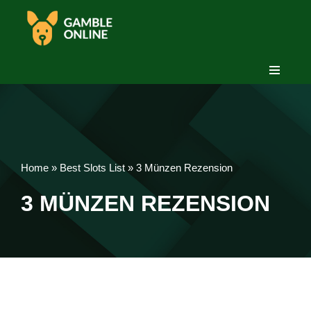
Zum
Inhalt
springen
Home
»
Best Slots List
»
3 Münzen Rezension
3 MÜNZEN REZENSION