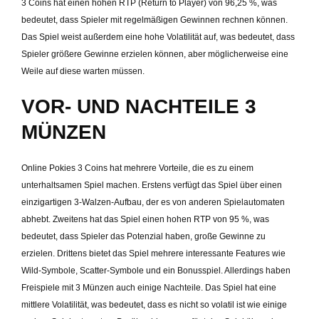
3 Coins hat einen hohen RTP (Return to Player) von 96,25 %, was
bedeutet, dass Spieler mit regelmäßigen Gewinnen rechnen können.
Das Spiel weist außerdem eine hohe Volatilität auf, was bedeutet, dass
Spieler größere Gewinne erzielen können, aber möglicherweise eine
Weile auf diese warten müssen.
VOR- UND NACHTEILE 3
MÜNZEN
Online Pokies 3 Coins hat mehrere Vorteile, die es zu einem
unterhaltsamen Spiel machen. Erstens verfügt das Spiel über einen
einzigartigen 3-Walzen-Aufbau, der es von anderen Spielautomaten
abhebt. Zweitens hat das Spiel einen hohen RTP von 95 %, was
bedeutet, dass Spieler das Potenzial haben, große Gewinne zu
erzielen. Drittens bietet das Spiel mehrere interessante Features wie
Wild-Symbole, Scatter-Symbole und ein Bonusspiel. Allerdings haben
Freispiele mit 3 Münzen auch einige Nachteile. Das Spiel hat eine
mittlere Volatilität, was bedeutet, dass es nicht so volatil ist wie einige