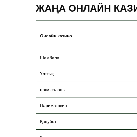
ЖАҢА ОНЛАЙН КАЗИ
Онлайн казино
Шамбала
Ұлттық
поки салоны
Париматчвин
Қацубет