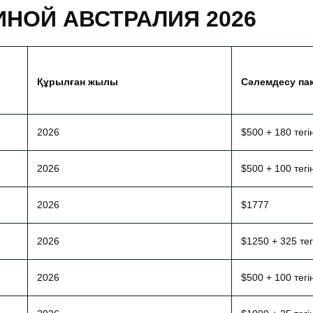
НОЙ АВСТРАЛИЯ 2026
Құрылған жылы
Сәлемдесу пак
2026
$500 + 180 тег
2026
$500 + 100 тег
2026
$1777
2026
$1250 + 325 те
2026
$500 + 100 тег