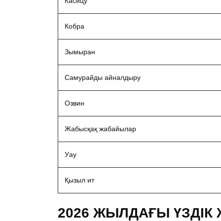
Касицу
Кобра
Зымыран
Самурайды айналдыру
Озвин
Жабысқақ жабайылар
Уау
Қызыл ит
2026 ЖЫЛДАҒЫ ҮЗДІК