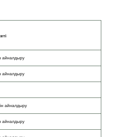
еті
ін айналдыру
ін айналдыру
гін айналдыру
ін айналдыру