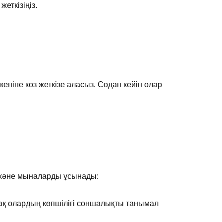
еткізіңіз.
еніне көз жеткізе аласыз. Содан кейін олар
і және мыналарды ұсынады:
ақ олардың көпшілігі соншалықты танымал