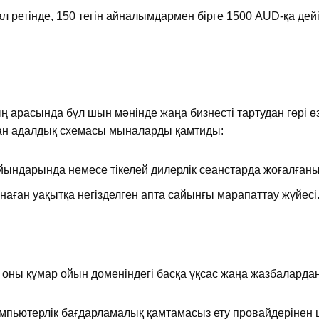
 ретінде, 150 тегін айналымдармен бірге 1500 AUD-қа дейінг
арасында бұл шын мәнінде жаңа бизнесті тартудан гөрі өзд
ған адалдық схемасы мыналарды қамтиды:
ойындарында немесе тікелей дилерлік сеанстарда жоғалған
наған уақытқа негізделген апта сайынғы марапаттау жүйесі
ұл оны құмар ойын доменіндегі басқа ұқсас жаңа жазбалардан
омпьютерлік бағдарламалық қамтамасыз ету провайдерінен 