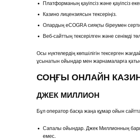
Платформаның қауіпсіз және қауіпсіз еке
Казино лицензиясын тексеріңіз.
Олардың eCOGRA сияқты біреумен сертифи
Веб-сайттың тексерілген және сенімді төл
Осы нүктелердің көпшілігін тексерген жағда
ұсынатын ойындар мен жарнамаларға қатыс
СОҢҒЫ ОНЛАЙН КАЗИ
ДЖЕК МИЛЛИОН
Бұл оператор басқа жаңа құмар ойын сайт
Сапалы ойындар. Джек Миллионның барлы
емес.