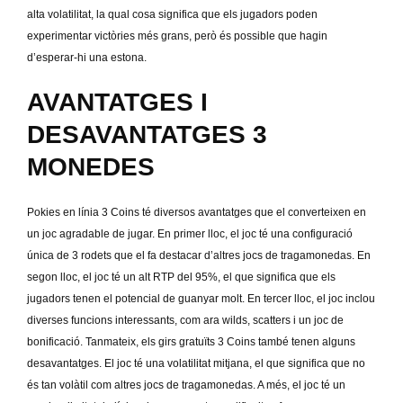
alta volatilitat, la qual cosa significa que els jugadors poden
experimentar victòries més grans, però és possible que hagin
d’esperar-hi una estona.
AVANTATGES I
DESAVANTATGES 3
MONEDES
Pokies en línia 3 Coins té diversos avantatges que el converteixen en
un joc agradable de jugar. En primer lloc, el joc té una configuració
única de 3 rodets que el fa destacar d’altres jocs de tragamonedas. En
segon lloc, el joc té un alt RTP del 95%, el que significa que els
jugadors tenen el potencial de guanyar molt. En tercer lloc, el joc inclou
diverses funcions interessants, com ara wilds, scatters i un joc de
bonificació. Tanmateix, els girs gratuïts 3 Coins també tenen alguns
desavantatges. El joc té una volatilitat mitjana, el que significa que no
és tan volàtil com altres jocs de tragamonedas. A més, el joc té un