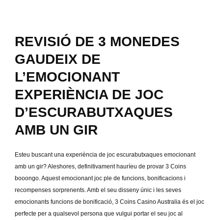
REVISIÓ DE 3 MONEDES
GAUDEIX DE
L’EMOCIONANT
EXPERIÈNCIA DE JOC
D’ESCURABUTXAQUES
AMB UN GIR
Esteu buscant una experiència de joc escurabutxaques emocionant
amb un gir? Aleshores, definitivament hauríeu de provar 3 Coins
booongo. Aquest emocionant joc ple de funcions, bonificacions i
recompenses sorprenents. Amb el seu disseny únic i les seves
emocionants funcions de bonificació, 3 Coins Casino Australia és el joc
perfecte per a qualsevol persona que vulgui portar el seu joc al