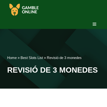
Skip
to
content
Home
»
Best Slots List
»
Revisió de 3 monedes
REVISIÓ DE 3 MONEDES