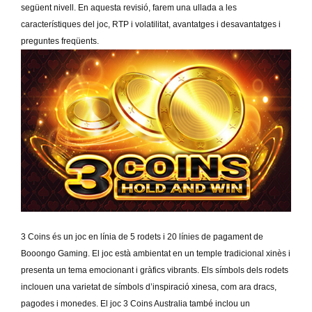
següent nivell. En aquesta revisió, farem una ullada a les
característiques del joc, RTP i volatilitat, avantatges i desavantatges i
preguntes freqüents.
3 Coins és un joc en línia de 5 rodets i 20 línies de pagament de
Booongo Gaming. El joc està ambientat en un temple tradicional xinès i
presenta un tema emocionant i gràfics vibrants. Els símbols dels rodets
inclouen una varietat de símbols d’inspiració xinesa, com ara dracs,
pagodes i monedes. El joc 3 Coins Australia també inclou un