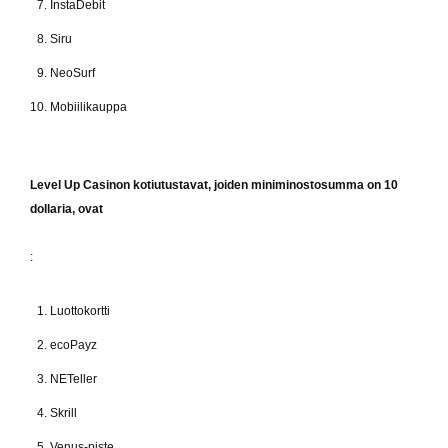
InstaDebit
Siru
NeoSurf
Mobiilikauppa
Level Up Casinon kotiutustavat, joiden miniminostosumma on 10
dollaria, ovat
:
Luottokortti
ecoPayz
NETeller
Skrill
Venus-piste