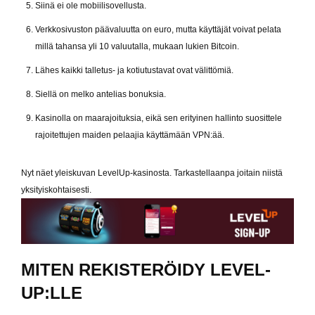
Siinä ei ole mobiilisovellusta.
Verkkosivuston päävaluutta on euro, mutta käyttäjät voivat pelata
millä tahansa yli 10 valuutalla, mukaan lukien Bitcoin.
Lähes kaikki talletus- ja kotiutustavat ovat välittömiä.
Siellä on melko antelias bonuksia.
Kasinolla on maarajoituksia, eikä sen erityinen hallinto suosittele
rajoitettujen maiden pelaajia käyttämään VPN:ää.
Nyt näet yleiskuvan LevelUp-kasinosta. Tarkastellaanpa joitain niistä
yksityiskohtaisesti.
MITEN REKISTERÖIDY LEVEL-
UP:LLE