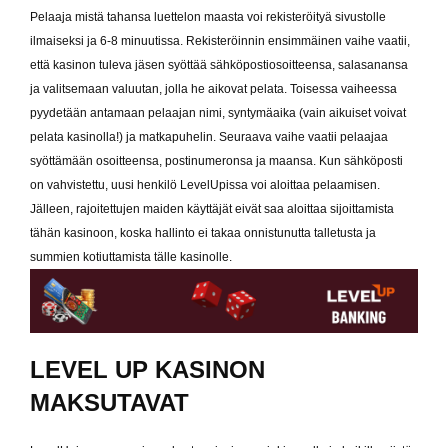
Pelaaja mistä tahansa luettelon maasta voi rekisteröityä sivustolle
ilmaiseksi ja 6-8 minuutissa. Rekisteröinnin ensimmäinen vaihe vaatii,
että kasinon tuleva jäsen syöttää sähköpostiosoitteensa, salasanansa
ja valitsemaan valuutan, jolla he aikovat pelata. Toisessa vaiheessa
pyydetään antamaan pelaajan nimi, syntymäaika (vain aikuiset voivat
pelata kasinolla!) ja matkapuhelin. Seuraava vaihe vaatii pelaajaa
syöttämään osoitteensa, postinumeronsa ja maansa. Kun sähköposti
on vahvistettu, uusi henkilö LevelUpissa voi aloittaa pelaamisen.
Jälleen, rajoitettujen maiden käyttäjät eivät saa aloittaa sijoittamista
tähän kasinoon, koska hallinto ei takaa onnistunutta talletusta ja
summien kotiuttamista tälle kasinolle.
LEVEL UP KASINON
MAKSUTAVAT