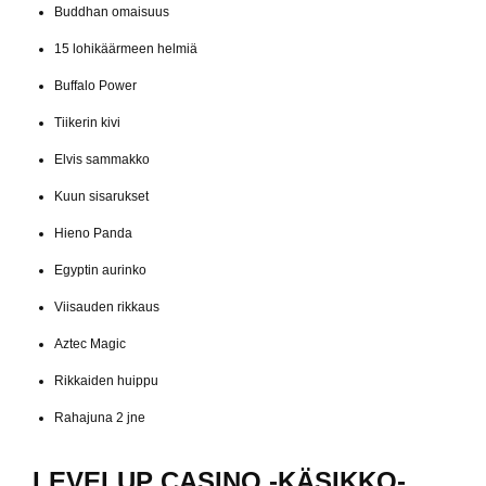
Buddhan omaisuus
15 lohikäärmeen helmiä
Buffalo Power
Tiikerin kivi
Elvis sammakko
Kuun sisarukset
Hieno Panda
Egyptin aurinko
Viisauden rikkaus
Aztec Magic
Rikkaiden huippu
Rahajuna 2 jne
LEVELUP CASINO -KÄSIKKO-