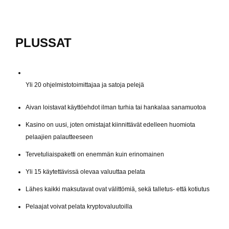
PLUSSAT
Yli 20 ohjelmistotoimittajaa ja satoja pelejä
Aivan loistavat käyttöehdot ilman turhia tai hankalaa sanamuotoa
Kasino on uusi, joten omistajat kiinnittävät edelleen huomiota
pelaajien palautteeseen
Tervetuliaispaketti on enemmän kuin erinomainen
Yli 15 käytettävissä olevaa valuuttaa pelata
Lähes kaikki maksutavat ovat välittömiä, sekä talletus- että kotiutus
Pelaajat voivat pelata kryptovaluutoilla