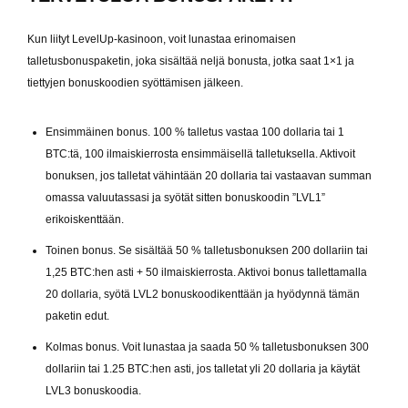
Kun liityt LevelUp-kasinoon, voit lunastaa erinomaisen
talletusbonuspaketin, joka sisältää neljä bonusta, jotka saat 1×1 ja
tiettyjen bonuskoodien syöttämisen jälkeen.
Ensimmäinen bonus. 100 % talletus vastaa 100 dollaria tai 1
BTC:tä, 100 ilmaiskierrosta ensimmäisellä talletuksella. Aktivoit
bonuksen, jos talletat vähintään 20 dollaria tai vastaavan summan
omassa valuutassasi ja syötät sitten bonuskoodin ”LVL1”
erikoiskenttään.
Toinen bonus. Se sisältää 50 % talletusbonuksen 200 dollariin tai
1,25 BTC:hen asti + 50 ilmaiskierrosta. Aktivoi bonus tallettamalla
20 dollaria, syötä LVL2 bonuskoodikenttään ja hyödynnä tämän
paketin edut.
Kolmas bonus. Voit lunastaa ja saada 50 % talletusbonuksen 300
dollariin tai 1.25 BTC:hen asti, jos talletat yli 20 dollaria ja käytät
LVL3 bonuskoodia.