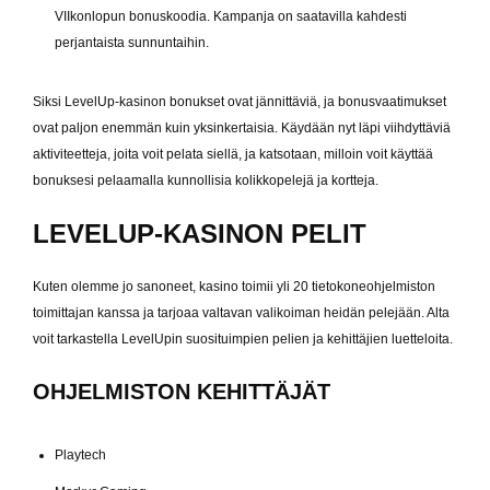
VIIkonlopun bonuskoodia. Kampanja on saatavilla kahdesti
perjantaista sunnuntaihin.
Siksi LevelUp-kasinon bonukset ovat jännittäviä, ja bonusvaatimukset
ovat paljon enemmän kuin yksinkertaisia. Käydään nyt läpi viihdyttäviä
aktiviteetteja, joita voit pelata siellä, ja katsotaan, milloin voit käyttää
bonuksesi pelaamalla kunnollisia kolikkopelejä ja kortteja.
LEVELUP-KASINON PELIT
Kuten olemme jo sanoneet, kasino toimii yli 20 tietokoneohjelmiston
toimittajan kanssa ja tarjoaa valtavan valikoiman heidän pelejään. Alta
voit tarkastella LevelUpin suosituimpien pelien ja kehittäjien luetteloita.
OHJELMISTON KEHITTÄJÄT
Playtech