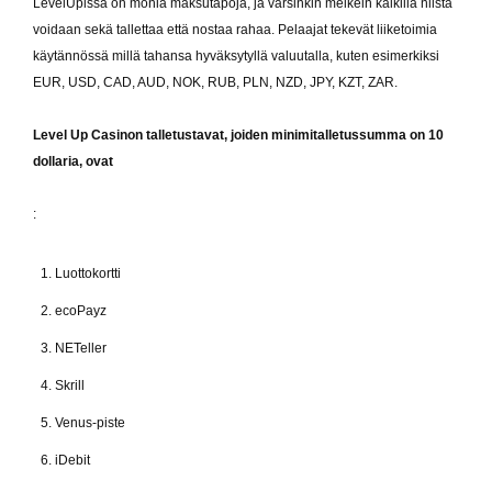
LevelUpissa on monia maksutapoja, ja varsinkin melkein kaikilla niistä
voidaan sekä tallettaa että nostaa rahaa. Pelaajat tekevät liiketoimia
käytännössä millä tahansa hyväksytyllä valuutalla, kuten esimerkiksi
EUR, USD, CAD, AUD, NOK, RUB, PLN, NZD, JPY, KZT, ZAR.
Level Up Casinon talletustavat, joiden minimitalletussumma on 10
dollaria, ovat
:
Luottokortti
ecoPayz
NETeller
Skrill
Venus-piste
iDebit