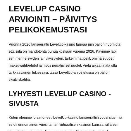
LEVELUP CASINO
ARVIOINTI – PÄIVITYS
PELIKOKEMUSTASI
Vuonna 2026 lanseerattu LevelUp-kasino tarjoaa niin paljon huomiota,
että siitä on mahdotonta puhua koskaan vuonna 2026. Käymme läpi
sen menneisyyden ja nykyisyyden, tärkeimmät pelit, ominaisuudet,
maksuvaihtoehdot ja myös negatiiviset puolet. Vietä aikaa ja ala olla
tarkkaavainen lukiessasi: tässä LevelUp-arvostelussa on paljon
yksityiskohtia.
LYHYESTI LEVELUP CASINO -
SIVUSTA
Kuten olemme jo sanoneet, LevelUp-kasino lanseerattiin vuosi sitten, ja
se oli erinomainen vuosi tämän virtuaalisen kasinon kanssa, sillä sen