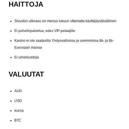
HAITTOJA
Sivuston ulkoasu on menua lukuun ottamatta käyttäjäystävällinen
Ei puhelinpalvelua, edes VIP-pelaajille
Kasino ei ole saatavilla Yhdysvalloissa ja useimmissa Itä- ja Itä-
Euroopan maissa
Ei urheiluvetoja
VALUUTAT
AUD
USD
euroa
BTC