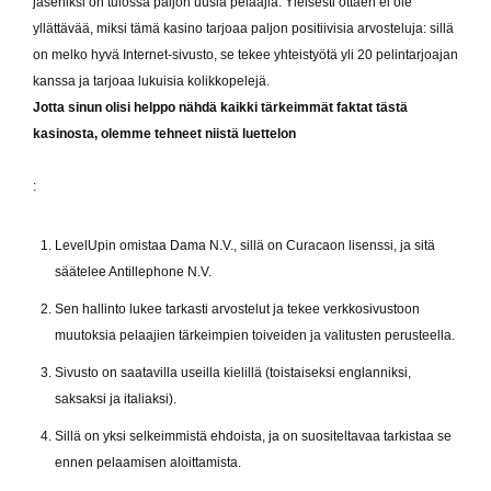
jäseniksi on tulossa paljon uusia pelaajia. Yleisesti ottaen ei ole
yllättävää, miksi tämä kasino tarjoaa paljon positiivisia arvosteluja: sillä
on melko hyvä Internet-sivusto, se tekee yhteistyötä yli 20 pelintarjoajan
kanssa ja tarjoaa lukuisia kolikkopelejä.
Jotta sinun olisi helppo nähdä kaikki tärkeimmät faktat tästä
kasinosta, olemme tehneet niistä luettelon
:
LevelUpin omistaa Dama N.V., sillä on Curacaon lisenssi, ja sitä
säätelee Antillephone N.V.
Sen hallinto lukee tarkasti arvostelut ja tekee verkkosivustoon
muutoksia pelaajien tärkeimpien toiveiden ja valitusten perusteella.
Sivusto on saatavilla useilla kielillä (toistaiseksi englanniksi,
saksaksi ja italiaksi).
Sillä on yksi selkeimmistä ehdoista, ja on suositeltavaa tarkistaa se
ennen pelaamisen aloittamista.