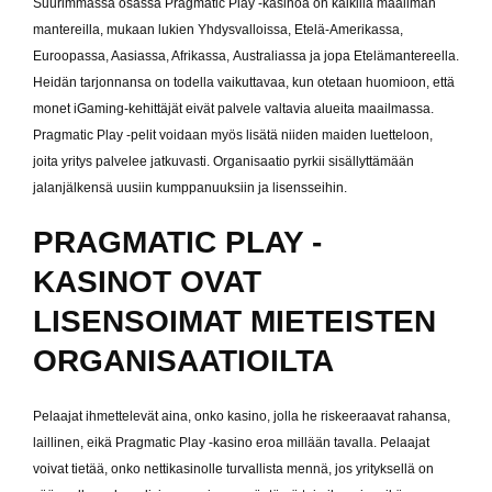
Suurimmassa osassa Pragmatic Play -kasinoa on kaikilla maailman
mantereilla, mukaan lukien Yhdysvalloissa, Etelä-Amerikassa,
Euroopassa, Aasiassa, Afrikassa, Australiassa ja jopa Etelämantereella.
Heidän tarjonnansa on todella vaikuttavaa, kun otetaan huomioon, että
monet iGaming-kehittäjät eivät palvele valtavia alueita maailmassa.
Pragmatic Play -pelit voidaan myös lisätä niiden maiden luetteloon,
joita yritys palvelee jatkuvasti. Organisaatio pyrkii sisällyttämään
jalanjälkensä uusiin kumppanuuksiin ja lisensseihin.
PRAGMATIC PLAY -
KASINOT OVAT
LISENSOIMAT MIETEISTEN
ORGANISAATIOILTA
Pelaajat ihmettelevät aina, onko kasino, jolla he riskeeraavat rahansa,
laillinen, eikä Pragmatic Play -kasino eroa millään tavalla. Pelaajat
voivat tietää, onko nettikasinolle turvallista mennä, jos yrityksellä on