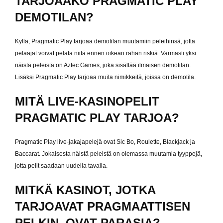
TARJOAAKO PRAGMATIC PLAY
DEMOTILAN?
Kyllä, Pragmatic Play tarjoaa demotilan muutamiin peleihinsä, jotta
pelaajat voivat pelata niitä ennen oikean rahan riskiä. Varmasti yksi
näistä peleistä on Aztec Games, joka sisältää ilmaisen demotilan.
Lisäksi Pragmatic Play tarjoaa muita nimikkeitä, joissa on demotila.
MITÄ LIVE-KASINOPELIT
PRAGMATIC PLAY TARJOA?
Pragmatic Play live-jakajapelejä ovat Sic Bo, Roulette, Blackjack ja
Baccarat. Jokaisesta näistä peleistä on olemassa muutamia tyyppejä,
jotta pelit saadaan uudella tavalla.
MITKÄ KASINOT, JOTKA
TARJOAVAT PRAGMAATTISEN
PELKIN, OVAT PARASIA?