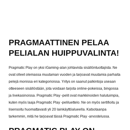
PRAGMAATTINEN PELAA
PELIALAN HUIPPUVALINTA!
Pragmatic Play on yksi iGaming-alan johtavista sisällöntuottajista. Ne
ovat olleet olemassa muutaman vuoden ja tarjoavat muutamia parhaita
pelejä monissa eri kategorioissa. Yritys on saanut palkintoja useaan
otteeseen sisällöstään, jota voidaan tarjota online-pokeissa, bingossa
ja livekasinoissa. Pragmatic Play -pelit ovat markkinoiden halutuimpia,
kuten myös laaja Pragmatic Play -peliluettelo. Ne on myös sertifioitu ja
lisensoitu huomattavasti yli 20 lainkäyttöalueella. Katsotaanpa
tarkemmin, mitä he tarjoavat tässä Pragmatic Play -arvostelussa.