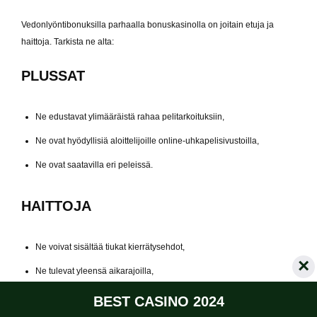
Vedonlyöntibonuksilla parhaalla bonuskasinolla on joitain etuja ja
haittoja. Tarkista ne alta:
PLUSSAT
Ne edustavat ylimääräistä rahaa pelitarkoituksiin,
Ne ovat hyödyllisiä aloittelijoille online-uhkapelisivustoilla,
Ne ovat saatavilla eri peleissä.
HAITTOJA
Ne voivat sisältää tiukat kierrätysehdot,
×
Ne tulevat yleensä aikarajoilla,
Pelaajat tietyistä maista eivät ole oikeutettuja.
BEST CASINO 2024