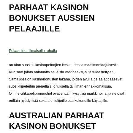
PARHAAT KASINON
BONUKSET AUSSIEN
PELAAJILLE
Pelaaminen ilmaisella rahalla
on aina suosittu kasinopelaajien keskuudessa maailmanlaajuisesti.
Kun saat jotain antamatta sellaista vastineeksi, siitä tulee tietty etu.
Sama idea on kasinobonusten takana, joiden avulla pelaajat pääsevät
suosikkipeleihin pienellä sijoituksella tai ilman ennakkomaksua.
Online-uhkapelipromootiot ovat erittäin kysyttyjä markkinoilla, ja ne ovat
erittäin hyödyllisiä sekä aloittelijoille että kokeneille käyttäjille.
AUSTRALIAN PARHAAT
KASINON BONUKSET