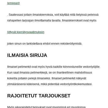
lempparit
. Saatessasi joitain ilmaiskierroksia, voit käyttää niitä tietyissä peleissä
rahapelien tarjoajan ilmoittamalla tavalla. Ilmaiskierrokset ovat myös
liittyvät kierrätysvaatimuksiin
joten sinun on tarkistettava ehdot ennen rekisteröitymistä.
ILMAISIA SIRUJA
Ilmaiset pelimerkit ovat myös hyviä kaikille kiinnostuneille vedonlyöjille.
Kun saat ilmaisia ​​pelimerkkejä, se on ihanteellinen mahdollisuus
kokeilla joitakin pelejä ilmaiseksi. Ilmaiset pelimerkit näkyvät
ylimääräisenä käteisenä, mikä pidentää vedonlyöntikokemustasi.
RAJOITETUT TARJOUKSET
Myös aikarajoitetut tarjoukset ovat myynnissä eri muodoissa.