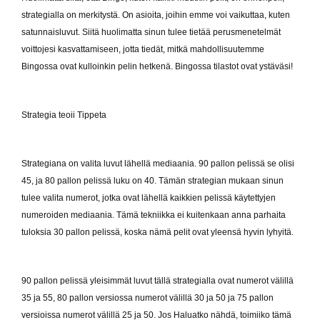
strategialla on merkitystä. On asioita, joihin emme voi vaikuttaa, kuten
satunnaisluvut. Siitä huolimatta sinun tulee tietää perusmenetelmät
voittojesi kasvattamiseen, jotta tiedät, mitkä mahdollisuutemme
Bingossa ovat kulloinkin pelin hetkenä. Bingossa tilastot ovat ystäväsi!
Strategia teoii Tippeta
Strategiana on valita luvut lähellä mediaania. 90 pallon pelissä se olisi
45, ja 80 pallon pelissä luku on 40. Tämän strategian mukaan sinun
tulee valita numerot, jotka ovat lähellä kaikkien pelissä käytettyjen
numeroiden mediaania. Tämä tekniikka ei kuitenkaan anna parhaita
tuloksia 30 pallon pelissä, koska nämä pelit ovat yleensä hyvin lyhyitä.
90 pallon pelissä yleisimmät luvut tällä strategialla ovat numerot välillä
35 ja 55, 80 pallon versiossa numerot välillä 30 ja 50 ja 75 pallon
versioissa numerot välillä 25 ja 50. Jos Haluatko nähdä, toimiiko tämä