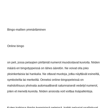
Bingo-mallien ymmärtäminen
Online bingo
on peli, jossa pelaajien piirtämät numerot muodostavat kuvioita. Niiden
määrä eri bingotyypeissä on lähes ääretön. Ne voivat olla joko
yksinkertaisia ​​tai hankalia. Ne ottavat muotoja, jotka näyttävät esineiltä, ​​
symboleilta tai merkeiltä. Onneksi online-bingopeleissä on
mahdollisuus yliviivata automaattisesti satunnaisesti vedetyt numerot,
joten et menetä kuviota. Niiden ansiosta voit voittaa lisäpalkintoja.
Kuten kaikissa tämän tyyppisissä peleissä, kaikki pelaajat osallistuvat