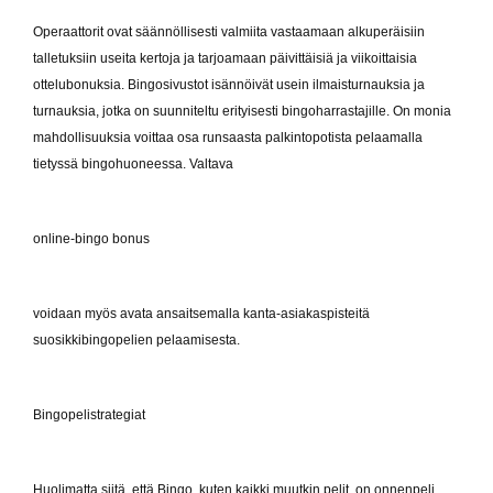
Operaattorit ovat säännöllisesti valmiita vastaamaan alkuperäisiin
talletuksiin useita kertoja ja tarjoamaan päivittäisiä ja viikoittaisia ​​
ottelubonuksia. Bingosivustot isännöivät usein ilmaisturnauksia ja
turnauksia, jotka on suunniteltu erityisesti bingoharrastajille. On monia
mahdollisuuksia voittaa osa runsaasta palkintopotista pelaamalla
tietyssä bingohuoneessa. Valtava
online-bingo bonus
voidaan myös avata ansaitsemalla kanta-asiakaspisteitä
suosikkibingopelien pelaamisesta.
Bingopelistrategiat
Huolimatta siitä, että Bingo, kuten kaikki muutkin pelit, on onnenpeli,