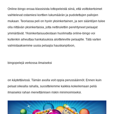
Online-bingo eroaa klassisista lottopeleistä siinä, että voittokertoimet
vaihtelevat ostamiesi korttien lukumäärän ja pudotettujen pallojen
mukaan. Teoriassa peli on hyvin yksinkertainen, ja sen sääntöjen tulee
olla riittävän yksinkertaisia, jotta nettirulettiin perehtyneet pelaajat
ymmärtävät. Yksinkertaisuudestaan ​​huolimatta online-bingo voi
kuitenkin aiheuttaa hankaluuksia aloitteleville pelaajille. Tätä varten
valmistaaksemme uusia pelaajia hauskanpitoon,
bingopelejä verkossa ilmaiseksi
on käytettävissä. Tämän avulla voit oppia perussäännöt. Ennen kuin
pelaat oikealla rahalla, suosittelemme kaikkia kokeilemaan peliä
ilmaiseksi rahan menettämisen riskin minimoimiseksi.