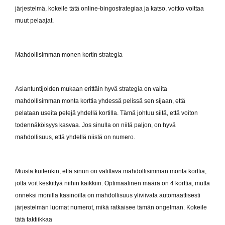
järjestelmä, kokeile tätä online-bingostrategiaa ja katso, voitko voittaa
muut pelaajat.
Mahdollisimman monen kortin strategia
Asiantuntijoiden mukaan erittäin hyvä strategia on valita
mahdollisimman monta korttia yhdessä pelissä sen sijaan, että
pelataan useita pelejä yhdellä kortilla. Tämä johtuu siitä, että voiton
todennäköisyys kasvaa. Jos sinulla on niitä paljon, on hyvä
mahdollisuus, että yhdellä niistä on numero.
Muista kuitenkin, että sinun on valittava mahdollisimman monta korttia,
jotta voit keskittyä niihin kaikkiin. Optimaalinen määrä on 4 korttia, mutta
onneksi monilla kasinoilla on mahdollisuus yliviivata automaattisesti
järjestelmän luomat numerot, mikä ratkaisee tämän ongelman. Kokeile
tätä taktiikkaa