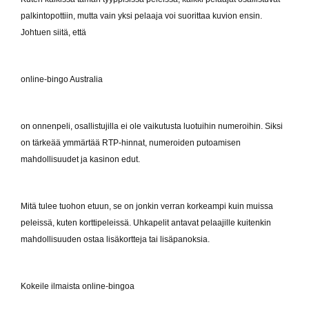
palkintopottiin, mutta vain yksi pelaaja voi suorittaa kuvion ensin.
Johtuen siitä, että
online-bingo Australia
on onnenpeli, osallistujilla ei ole vaikutusta luotuihin numeroihin. Siksi
on tärkeää ymmärtää RTP-hinnat, numeroiden putoamisen
mahdollisuudet ja kasinon edut.
Mitä tulee tuohon etuun, se on jonkin verran korkeampi kuin muissa
peleissä, kuten korttipeleissä. Uhkapelit antavat pelaajille kuitenkin
mahdollisuuden ostaa lisäkortteja tai lisäpanoksia.
Kokeile ilmaista online-bingoa