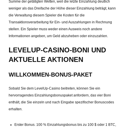
Summe der getätigten Wetten, weil die letzte Einzahlung deutlich
weniger als das Dreifache der Höhe dieser Einzahlung beträgt, kann
die Verwaltung diesem Spieler die Kosten für die
Transaktionsverarbeitung für Ein- und Auszahlungen in Rechnung
stellen. Ein Spieler muss weder einen Ausweis noch andere
Informationen angeben, um Geld abzuheben oder einzuzahlen.
LEVELUP-CASINO-BONI UND
AKTUELLE AKTIONEN
WILLKOMMEN-BONUS-PAKET
Sobald Sie dem LevelUp-Casino beitreten, können Sie ein
hervorragendes Einzahlungsbonuspaket anfordern, das vier Boni
enthält, die Sie einzeln und nach Eingabe spezifischer Bonuscodes
erhalten.
Erster Bonus. 100 % Einzahlungsbonus bis zu 100 $ oder 1 BTC,