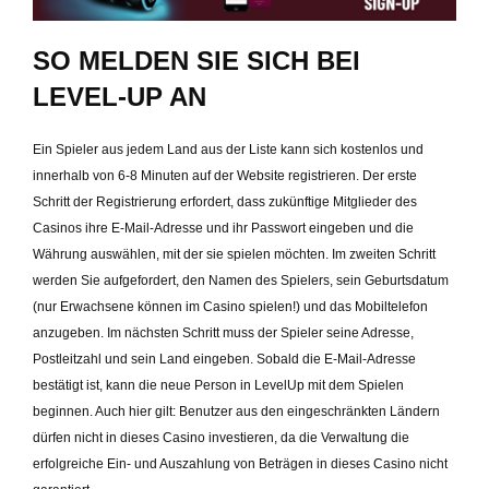
SO MELDEN SIE SICH BEI
LEVEL-UP AN
Ein Spieler aus jedem Land aus der Liste kann sich kostenlos und
innerhalb von 6-8 Minuten auf der Website registrieren. Der erste
Schritt der Registrierung erfordert, dass zukünftige Mitglieder des
Casinos ihre E-Mail-Adresse und ihr Passwort eingeben und die
Währung auswählen, mit der sie spielen möchten. Im zweiten Schritt
werden Sie aufgefordert, den Namen des Spielers, sein Geburtsdatum
(nur Erwachsene können im Casino spielen!) und das Mobiltelefon
anzugeben. Im nächsten Schritt muss der Spieler seine Adresse,
Postleitzahl und sein Land eingeben. Sobald die E-Mail-Adresse
bestätigt ist, kann die neue Person in LevelUp mit dem Spielen
beginnen. Auch hier gilt: Benutzer aus den eingeschränkten Ländern
dürfen nicht in dieses Casino investieren, da die Verwaltung die
erfolgreiche Ein- und Auszahlung von Beträgen in dieses Casino nicht