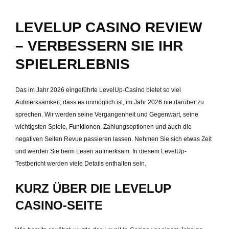
LEVELUP CASINO REVIEW
– VERBESSERN SIE IHR
SPIELERLEBNIS
Das im Jahr 2026 eingeführte LevelUp-Casino bietet so viel
Aufmerksamkeit, dass es unmöglich ist, im Jahr 2026 nie darüber zu
sprechen. Wir werden seine Vergangenheit und Gegenwart, seine
wichtigsten Spiele, Funktionen, Zahlungsoptionen und auch die
negativen Seiten Revue passieren lassen. Nehmen Sie sich etwas Zeit
und werden Sie beim Lesen aufmerksam: In diesem LevelUp-
Testbericht werden viele Details enthalten sein.
KURZ ÜBER DIE LEVELUP
CASINO-SEITE