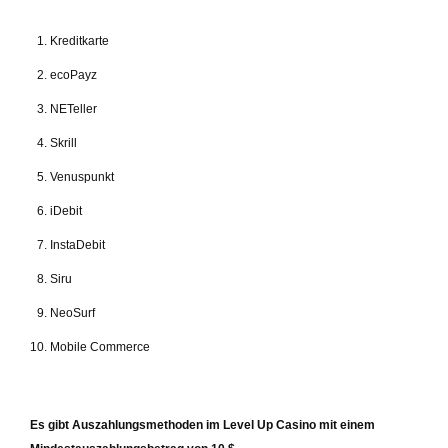
Kreditkarte
ecoPayz
NETeller
Skrill
Venuspunkt
iDebit
InstaDebit
Siru
NeoSurf
Mobile Commerce
Es gibt Auszahlungsmethoden im Level Up Casino mit einem