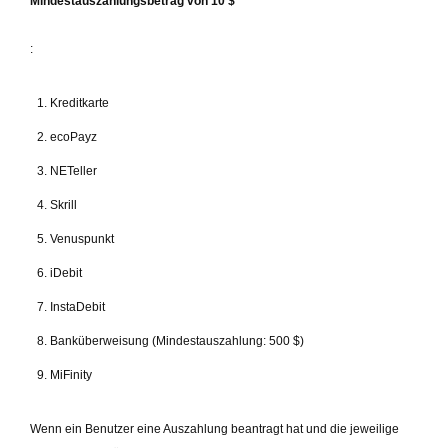
Mindestauszahlungsbetrag von 10 $
:
Kreditkarte
ecoPayz
NETeller
Skrill
Venuspunkt
iDebit
InstaDebit
Banküberweisung (Mindestauszahlung: 500 $)
MiFinity
Wenn ein Benutzer eine Auszahlung beantragt hat und die jeweilige