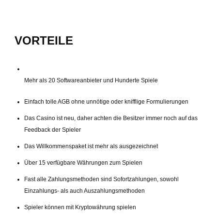
VORTEILE
Mehr als 20 Softwareanbieter und Hunderte Spiele
Einfach tolle AGB ohne unnötige oder knifflige Formulierungen
Das Casino ist neu, daher achten die Besitzer immer noch auf das
Feedback der Spieler
Das Willkommenspaket ist mehr als ausgezeichnet
Über 15 verfügbare Währungen zum Spielen
Fast alle Zahlungsmethoden sind Sofortzahlungen, sowohl
Einzahlungs- als auch Auszahlungsmethoden
Spieler können mit Kryptowährung spielen