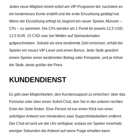
Jedes neue Mitglied nimmt sofort am VIP-Programm teil, nachdem es
ein kostenloses Konto erstellt und die erste Einzahlung getätigt hat.
Wenn die Einzahlung erfolgt ist, beginnt ein neuer Spieler, Münzen –
CPs – zu sammeln. Die CPs werden als 1 Punkt für jeweils 12,5 USD,
12,5 EUR, 15 CAD usw. bei Wetten auf Spielautomaten
gutgeschrieben. Sobald sie eine bestimmte Zahl erreichen, erhält der
Spieler ein neues VIP-Level und einen Bonus. Jede Stufe gewährt
einem Spieler einen bestimmten Betrag oder Freispiele, und je höher
die Stufe, desto größer der Preis.
KUNDENDIENST
Es gibt zwei Möglichkeiten, den Kundensupport zu erreichen: über das
Formular oder über einen Sofort-Chat, den Sie in der unteren rechten
Ecke der Seite finden. Eine Person ist nur einen Klick von einer
sofortigen Antwort von mindestens zwei Supportmitarbeitern entfernt.
Der Chat ist rund um die Uhr verfügbar, sodass ein Spieler innerhalb
weniger Sekunden die Antwort auf seine Frage erhalten kann.