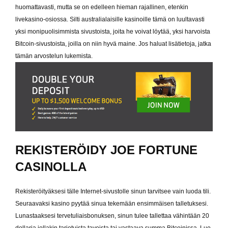
huomattavasti, mutta se on edelleen hieman rajallinen, etenkin
livekasino-osiossa. Silti australialaisille kasinoille tämä on luultavasti
yksi monipuolisimmista sivustoista, joita he voivat löytää, yksi harvoista
Bitcoin-sivustoista, joilla on niin hyvä maine. Jos haluat lisätietoja, jatka
tämän arvostelun lukemista.
REKISTERÖIDY JOE FORTUNE
CASINOLLA
Rekisteröityäksesi tälle Internet-sivustolle sinun tarvitsee vain luoda tili.
Seuraavaksi kasino pyytää sinua tekemään ensimmäisen talletuksesi.
Lunastaaksesi tervetuliaisbonuksen, sinun tulee tallettaa vähintään 20
dollaria jollakin tarjotuista tavoista tai vastaava summa Bitcoinissa. Luo