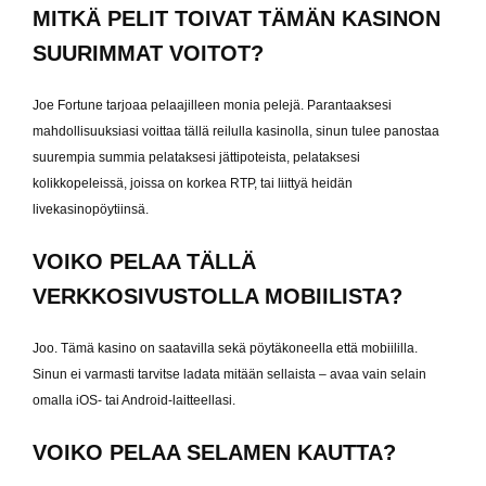
MITKÄ PELIT TOIVAT TÄMÄN KASINON
SUURIMMAT VOITOT?
Joe Fortune tarjoaa pelaajilleen monia pelejä. Parantaaksesi
mahdollisuuksiasi voittaa tällä reilulla kasinolla, sinun tulee panostaa
suurempia summia pelataksesi jättipoteista, pelataksesi
kolikkopeleissä, joissa on korkea RTP, tai liittyä heidän
livekasinopöytiinsä.
VOIKO PELAA TÄLLÄ
VERKKOSIVUSTOLLA MOBIILISTA?
Joo. Tämä kasino on saatavilla sekä pöytäkoneella että mobiililla.
Sinun ei varmasti tarvitse ladata mitään sellaista – avaa vain selain
omalla iOS- tai Android-laitteellasi.
VOIKO PELAA SELAMEN KAUTTA?