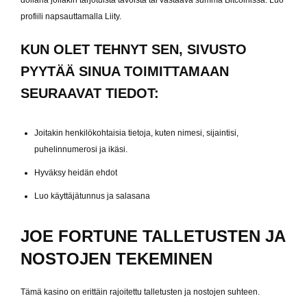
profiili napsauttamalla Liity.
KUN OLET TEHNYT SEN, SIVUSTO
PYYTÄÄ SINUA TOIMITTAMAAN
SEURAAVAT TIEDOT:
Joitakin henkilökohtaisia ​​tietoja, kuten nimesi, sijaintisi,
puhelinnumerosi ja ikäsi.
Hyväksy heidän ehdot
Luo käyttäjätunnus ja salasana
JOE FORTUNE TALLETUSTEN JA
NOSTOJEN TEKEMINEN
Tämä kasino on erittäin rajoitettu talletusten ja nostojen suhteen.