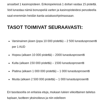
ansaitset 1 kasinopisteen. Erikoispeleissä 1 dollari vastaa 15 pistettä.
Voit lunastaa nämä bonuspeliä varten ja kasinopisteidesi perusteella
saat enemmän heidän kanta-asiakasohjelmassaan.
TASOT TOIMIVAT SEURAAVASTI:
Varsinainen jäsen (jopa 10 000 pistettä) – 2 500 lunastusprosentti
per 1 AUD
Hopea (alkaen 10 000 pistettä) – 2000 lunastusprosentti
Kulta (alkaen 150 000 pistettä) – 1500 lunastusprosentti
Platina (alkaen 1 000 000 pistettä) – 1 000 lunastusprosentti
Musta (alkaen 2 500 000 pistettä) – 1 000 lunastusprosentti
Eri tasotasoilla on erilaisia ​​etuja, mukaan lukien viikoittainen talletus
tuplaan, tuotteen yksinoikeus ja niin edelleen