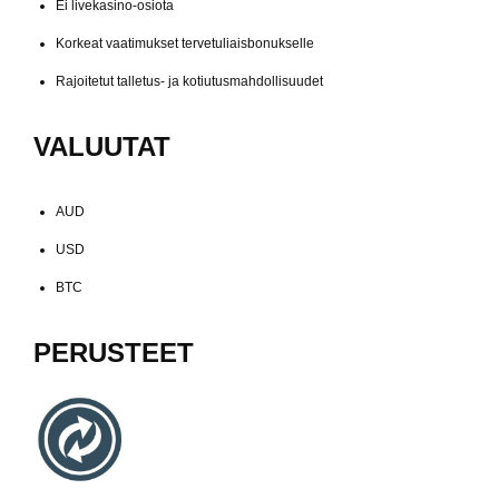
Ei livekasino-osiota
Korkeat vaatimukset tervetuliaisbonukselle
Rajoitetut talletus- ja kotiutusmahdollisuudet
VALUUTAT
AUD
USD
BTC
PERUSTEET