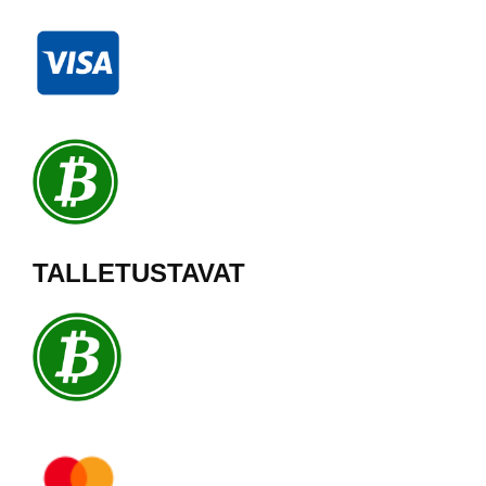
TALLETUSTAVAT