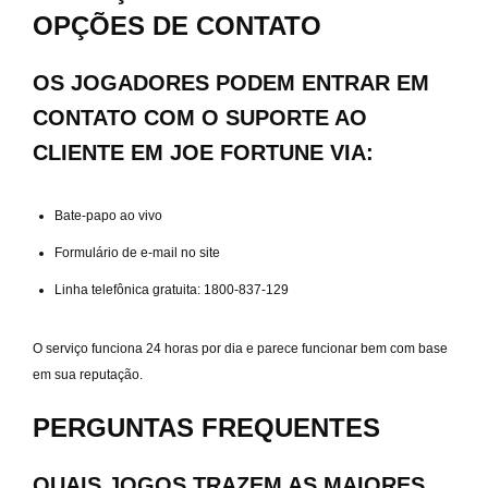
OPÇÕES DE CONTATO
OS JOGADORES PODEM ENTRAR EM
CONTATO COM O SUPORTE AO
CLIENTE EM JOE FORTUNE VIA:
Bate-papo ao vivo
Formulário de e-mail no site
Linha telefônica gratuita: 1800-837-129
O serviço funciona 24 horas por dia e parece funcionar bem com base
em sua reputação.
PERGUNTAS FREQUENTES
QUAIS JOGOS TRAZEM AS MAIORES