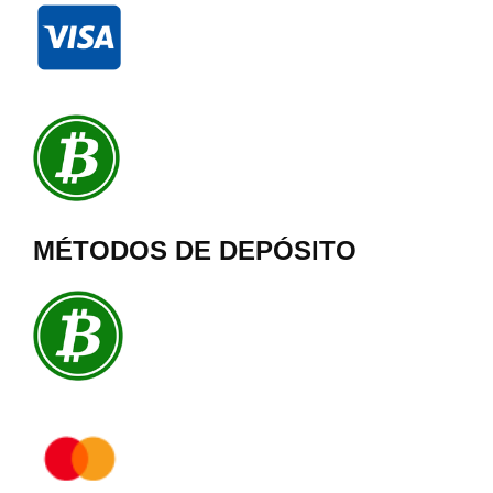
MÉTODOS DE DEPÓSITO