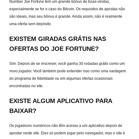
Number Joe Fortune tem um grande bônus de boas-vindas,
especialmente se for o caso do Bitcoin. Os requisitos de apostas não
são ideais, mas seu bônus é grande. Ainda assim, não é realmente
uma oferta sem depósito.
EXISTEM GIRADAS GRÁTIS NAS
OFERTAS DO JOE FORTUNE?
Sim. Depois de se inscrever, você ganha 30 rodadas grátis como um
novo jogador. Você também pode entender isso como uma vantagem
do programa de fidelidade ou em algumas ofertas ocasionais
encontradas no site.
EXISTE ALGUM APLICATIVO PARA
BAIXAR?
Os jogadores numéricos não têm acesso a um aplicativo depois de
apostar neste site. Eles só podem jogar pelo navegador, mas o site é