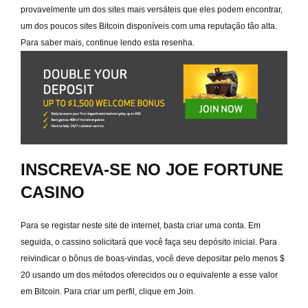
provavelmente um dos sites mais versáteis que eles podem encontrar,
um dos poucos sites Bitcoin disponíveis com uma reputação tão alta.
Para saber mais, continue lendo esta resenha.
INSCREVA-SE NO JOE FORTUNE
CASINO
Para se registar neste site de internet, basta criar uma conta. Em
seguida, o cassino solicitará que você faça seu depósito inicial. Para
reivindicar o bônus de boas-vindas, você deve depositar pelo menos $
20 usando um dos métodos oferecidos ou o equivalente a esse valor
em Bitcoin. Para criar um perfil, clique em Join.