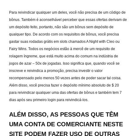
Para reivindicar qualquer um deles, você não precisa de um código de
bônus. Também é aconselhável perceber que essas ofertas derivam de
um depósito feito, portanto, não são um bônus sem depósito de
qualquer tipo. De acordo com os requisitos de bônus, você precisa
gastar suas rodadas grátis em slots chamados A Night with Cleo ou
Fairy Wins. Todos os negócios estão à mercê de um requisito de
rolagem íngreme, que está muito acima do comum na indústria de
jogos de azar – 50x de jogadas. Isso significa que, quando você se
inscreve e reivindica a promoção, precisa investir o valor
recompensado pelo menos 50 vezes antes de poder sacar tal coisa.
Além disso, você precisa fazer o depósito mínimo absoluto de $ 20
para reivindicar qualquer uma das ofertas de bônus e também tem 7
dias após seu primeiro login para reivindicá-los.
ALÉM DISSO, AS PESSOAS QUE TÊM
UMA CONTA DE COMERCIANTE NESTE
SITE PODEM FAZER USO DE OUTRAS