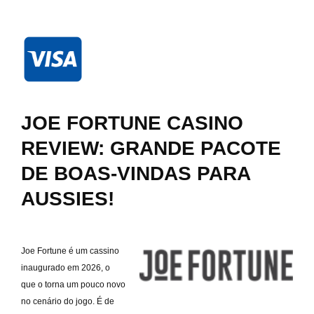
JOE FORTUNE CASINO
REVIEW: GRANDE PACOTE
DE BOAS-VINDAS PARA
AUSSIES!
Joe Fortune é um cassino
inaugurado em 2026, o
que o torna um pouco novo
no cenário do jogo. É de