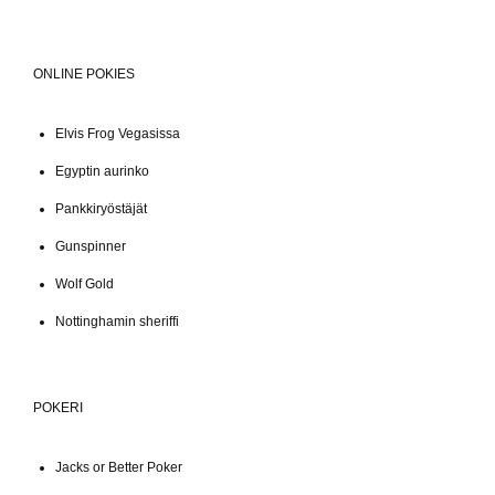
ONLINE POKIES
Elvis Frog Vegasissa
Egyptin aurinko
Pankkiryöstäjät
Gunspinner
Wolf Gold
Nottinghamin sheriffi
POKERI
Jacks or Better Poker