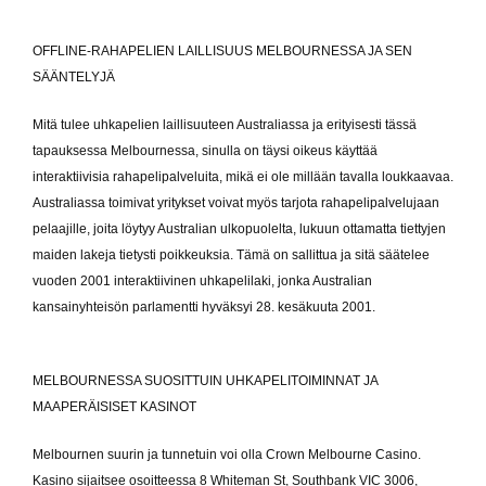
OFFLINE-RAHAPELIEN LAILLISUUS MELBOURNESSA JA SEN
SÄÄNTELYJÄ
Mitä tulee uhkapelien laillisuuteen Australiassa ja erityisesti tässä
tapauksessa Melbournessa, sinulla on täysi oikeus käyttää
interaktiivisia rahapelipalveluita, mikä ei ole millään tavalla loukkaavaa.
Australiassa toimivat yritykset voivat myös tarjota rahapelipalvelujaan
pelaajille, joita löytyy Australian ulkopuolelta, lukuun ottamatta tiettyjen
maiden lakeja tietysti poikkeuksia. Tämä on sallittua ja sitä säätelee
vuoden 2001 interaktiivinen uhkapelilaki, jonka Australian
kansainyhteisön parlamentti hyväksyi 28. kesäkuuta 2001.
MELBOURNESSA SUOSITTUIN UHKAPELITOIMINNAT JA
MAAPERÄISISET KASINOT
Melbournen suurin ja tunnetuin voi olla Crown Melbourne Casino.
Kasino sijaitsee osoitteessa 8 Whiteman St, Southbank VIC 3006,