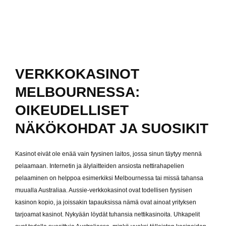
VERKKOKASINOT
MELBOURNESSA:
OIKEUDELLISET
NÄKÖKOHDAT JA SUOSIKIT
Kasinot eivät ole enää vain fyysinen laitos, jossa sinun täytyy mennä
pelaamaan. Internetin ja älylaitteiden ansiosta nettirahapelien
pelaaminen on helppoa esimerkiksi Melbournessa tai missä tahansa
muualla Australiaa. Aussie-verkkokasinot ovat todellisen fyysisen
kasinon kopio, ja joissakin tapauksissa nämä ovat ainoat yrityksen
tarjoamat kasinot. Nykyään löydät tuhansia nettikasinoita. Uhkapelit