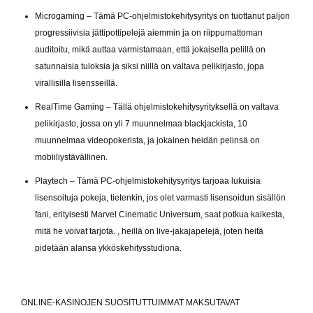
Microgaming – Tämä PC-ohjelmistokehitysyritys on tuottanut paljon
progressiivisia jättipottipelejä aiemmin ja on riippumattoman
auditoitu, mikä auttaa varmistamaan, että jokaisella pelillä on
satunnaisia ​​tuloksia ja siksi niillä on valtava pelikirjasto, jopa
virallisilla lisensseillä.
RealTime Gaming – Tällä ohjelmistokehitysyrityksellä on valtava
pelikirjasto, jossa on yli 7 muunnelmaa blackjackista, 10
muunnelmaa videopokerista, ja jokainen heidän pelinsä on
mobiiliystävällinen.
Playtech – Tämä PC-ohjelmistokehitysyritys tarjoaa lukuisia
lisensoituja pokeja, tietenkin, jos olet varmasti lisensoidun sisällön
fani, erityisesti Marvel Cinematic Universum, saat potkua kaikesta,
mitä he voivat tarjota. , heillä on live-jakajapelejä, joten heitä
pidetään alansa ykköskehitysstudiona.
ONLINE-KASINOJEN SUOSITUTTUIMMAT MAKSUTAVAT