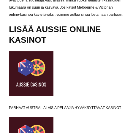
ovat todella suosittuja Australiassa, minkä vuoksi tällaisten kasinoiden
lukumäärä on suuri ja kasvava. Jos katsot Melbourne & Victorian
online-kasinoa käytettäväksi, voimme auttaa sinua löytämään parhaan.
LISÄÄ AUSSIE ONLINE
KASINOT
PARHAAT AUSTRALIALAISIA PELAAJIA HYVÄKSYTTÄVÄT KASINOT