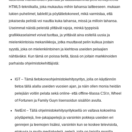
HTML5-tekniikalla, joka mukautuu mihin tahansa laitteeseen. mukaan
lukien puhelimet, tabletit ja pöytätietokoneet, mikä varmistaa, että
jokaisesta pelistä voi nauttia kuka tahansa, missä ja milloin tahansa.
Useimmat näistä peleistä ylittävät rajoja, minkä tyyppisiä
grafiikkaselaimet voivat tuottaa, ja yrittävät aina esitellä uusia ja
mielenkiintoisia mekaniikkoja, jotka muuttavat pelin kulkua jostain
syystä, joka on mielenkiintoinen ja kiehtova useiden pelaajien
nähtäväksi. Kun tämä on poissa tieltä, tässä on joitain markkinoiden
parhaista ohjelmistokehittäjistä:
IGT – Tämä tietokoneohjelmistokehitysyritys, jolla on käytännön
tietoa tällä alalla useiden vuosien ajan, ja näin ollen monia heidän
pelejään voitiin pelata sekä online- että offline-tilassa CSI:n, Wheel
of Fortunen ja Family Guyn lisensoidun sisällön avulla.
NetEnt – Tällä ohjelmistokehitysyrityksellä on valtava kokoelma
pöytäpelejä, live-jakajapelejä ja varsinkin pokkeja useiden eri
genrejen ja teemojen lisäksi, varsinkin kun se koskee televisiota,
elokuvia ja muita mediatyylejä. pelejä, joita on tarjolla monilla