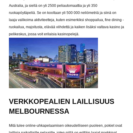
Australia, ja siellä on yli 2500 peliautomaattia ja yli 350
ruokapöytäpeliä. Se on kooltaan yli 500 000 neliömetriä ja siinä on
laaja valikoima aktiviteetteja, kuten esimerkiksi shoppailua, fine dining -
ruokailua, majoitusta, elävää viihdettä ja kaiken lisäksi valtava kasino ja
pelikeskus, jossa voit erilaisia ​​kasinopelejä.
VERKKOPEALIEN LAILLISUUS
MELBOURNESSA
Mitä tulee online-uhkapelaamisen oikeudelliseen puoleen, pokiet ovat
laillisia paikallisille pelaajille, joten niillä on erittäin laajat markkinat