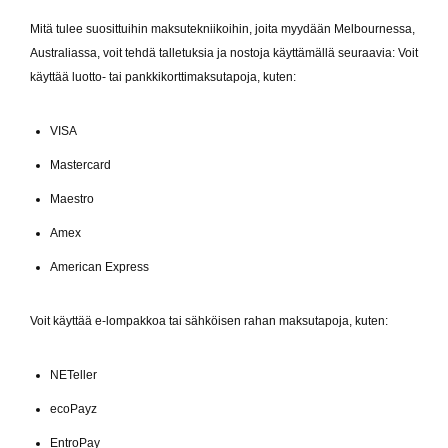
Mitä tulee suosittuihin maksutekniikoihin, joita myydään Melbournessa,
Australiassa, voit tehdä talletuksia ja nostoja käyttämällä seuraavia: Voit
käyttää luotto- tai pankkikorttimaksutapoja, kuten:
VISA
Mastercard
Maestro
Amex
American Express
Voit käyttää e-lompakkoa tai sähköisen rahan maksutapoja, kuten:
NETeller
ecoPayz
EntroPay