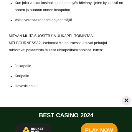
Kun joku voittaa kasinolla, hän on myös hävinnyt, joten kyseessä on
onnen ja huonon onnen tasapaino.
Valtio verottaa rahapelien järjestäjiä.
MITÄÄN MUITA SUOSITTUJA UHKAPELITOIMINTAA
MELBOURNESSA? Useimmat Melbournessa asuvat pelaajat
rakastavat pelaamista muissa uhkapelitoiminnoissa, kuten:
Jalkapallo
Koripallo
Hevoskilpailut
×
BEST CASINO 2024
PLAY NOW