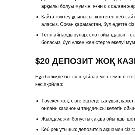
арқылы болуы мүмкін, яғни сіз салған ж
Қайта жүктеу ұсынысы: көптеген веб-сайт
аласыз. Соған қарамастан, бұл әдетте сі
Тегін айналдырулар: слот ойындарын тек
боласыз, бұл үлкен жеңістерге әкелуі мүм
$20 ДЕПОЗИТ ЖОҚ КА
Бұл бөлімде біз кәсіпқойлар мен кемшілікте
кәсіпқойлар:
Тәуекел жоқ: сізге ештеңе салудың қажет
онлайн казиноны таңдағысы келетін ойы
Жылдам: жиі бонустық ақша ойыншы шоты
Көбірек ұтыңыз: депозитсіз ақшамен сіз 