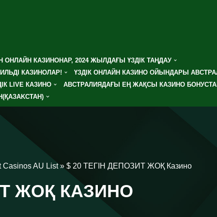
НЛАЙН КАЗИНОНАР, 2024 ЖЫЛДАҒЫ ҮЗДІК ТАҢДАУ
ИЛЬДІ КАЗИНОЛАР!
ҮЗДІК ОНЛАЙН КАЗИНО ОЙЫНДАРЫ АВСТР
ІК LIVE КАЗИНО
АВСТРАЛИЯДАҒЫ ЕҢ ЖАҚСЫ КАЗИНО БОНУСТ
Н
(
ҚАЗАKСТАН
)
 Casinos AU List
»
$ 20 ТЕГІН ДЕПОЗИТ ЖОҚ Казино
ИТ ЖОҚ КАЗИНО