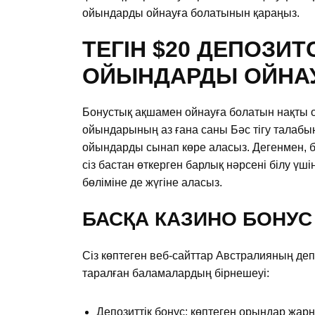
ойындарды ойнауға болатынын қараңыз.
ТЕГІН $20 ДЕПОЗИ
ОЙЫНДАРДЫ ОЙНА
Бонустық ақшамен ойнауға болатын нақты 
ойындарының аз ғана саны Бәс тігу талабын
ойындарды сынап көре аласыз. Дегенмен, б
сіз бастан өткерген барлық нәрсені білу үш
бөліміне де жүгіне аласыз.
БАСҚА КАЗИНО БОНУС 
Сіз көптеген веб-сайттар Австралияның депо
таралған баламалардың бірнешеуі:
Депозиттік бонус: көптеген орындар жар