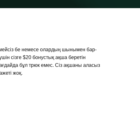
ілмейсіз бе немесе олардың шынымен бар-
шін сізге $20 бонустық ақша беретін
жағдайда бұл трюк емес. Сіз ақшаны аласыз
жеті жоқ.