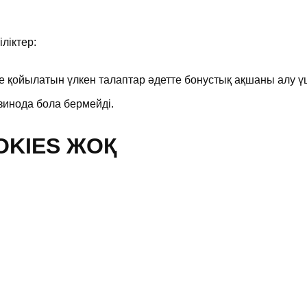
іліктер:
ге қойылатын үлкен талаптар әдетте бонустық ақшаны алу үші
зинода бола бермейді.
OKIES ЖОҚ