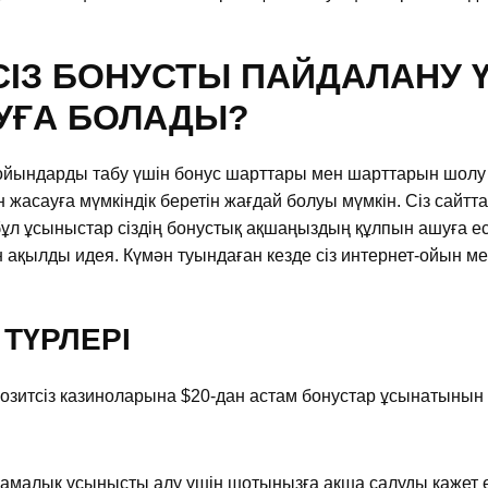
ТСІЗ БОНУСТЫ ПАЙДАЛАНУ 
УҒА БОЛАДЫ?
ойындарды табу үшін бонус шарттары мен шарттарын шолу
 жасауға мүмкіндік беретін жағдай болуы мүмкін. Сіз сайтт
ұл ұсыныстар сіздің бонустық ақшаңыздың құлпын ашуға е
ін ақылды идея. Күмән туындаған кезде сіз интернет-ойын 
ТҮРЛЕРІ
зитсіз казиноларына $20-дан астам бонустар ұсынатынын көр
намалық ұсынысты алу үшін шотыңызға ақша салуды қажет е