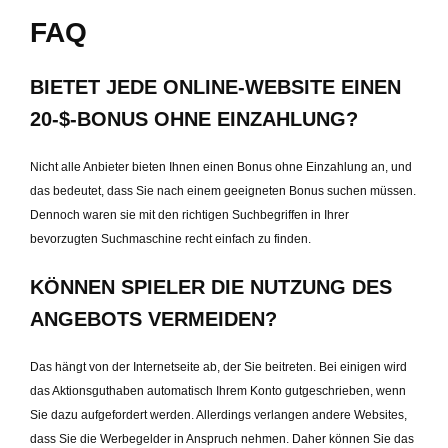
FAQ
BIETET JEDE ONLINE-WEBSITE EINEN
20-$-BONUS OHNE EINZAHLUNG?
Nicht alle Anbieter bieten Ihnen einen Bonus ohne Einzahlung an, und
das bedeutet, dass Sie nach einem geeigneten Bonus suchen müssen.
Dennoch waren sie mit den richtigen Suchbegriffen in Ihrer
bevorzugten Suchmaschine recht einfach zu finden.
KÖNNEN SPIELER DIE NUTZUNG DES
ANGEBOTS VERMEIDEN?
Das hängt von der Internetseite ab, der Sie beitreten. Bei einigen wird
das Aktionsguthaben automatisch Ihrem Konto gutgeschrieben, wenn
Sie dazu aufgefordert werden. Allerdings verlangen andere Websites,
dass Sie die Werbegelder in Anspruch nehmen. Daher können Sie das