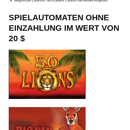
Begrenzte Casinos: Nicht jedes Casino hat dieses Angebot.
SPIELAUTOMATEN OHNE
EINZAHLUNG IM WERT VON
20 $