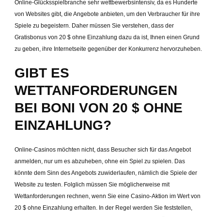
Online-Glücksspielbranche sehr wettbewerbsintensiv, da es Hunderte
von Websites gibt, die Angebote anbieten, um den Verbraucher für ihre
Spiele zu begeistern. Daher müssen Sie verstehen, dass der
Gratisbonus von 20 $ ohne Einzahlung dazu da ist, Ihnen einen Grund
zu geben, ihre Internetseite gegenüber der Konkurrenz hervorzuheben.
GIBT ES
WETTANFORDERUNGEN
BEI BONI VON 20 $ OHNE
EINZAHLUNG?
Online-Casinos möchten nicht, dass Besucher sich für das Angebot
anmelden, nur um es abzuheben, ohne ein Spiel zu spielen. Das
könnte dem Sinn des Angebots zuwiderlaufen, nämlich die Spiele der
Website zu testen. Folglich müssen Sie möglicherweise mit
Wettanforderungen rechnen, wenn Sie eine Casino-Aktion im Wert von
20 $ ohne Einzahlung erhalten. In der Regel werden Sie feststellen,