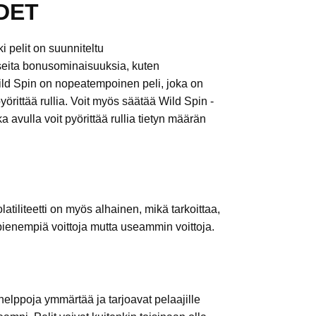
DET
i pelit on suunniteltu
 useita bonusominaisuuksia, kuten
 Wild Spin on nopeatempoinen peli, joka on
örittää rullia. Voit myös säätää Wild Spin -
 avulla voit pyörittää rullia tietyn määrän
iliteetti on myös alhainen, mikä tarkoittaa,
 pienempiä voittoja mutta useammin voittoja.
helppoja ymmärtää ja tarjoavat pelaajille