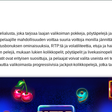
lialusta, joka tarjoaa laajan valikoiman pokkeja, pöytäpelejä ja
a pelaajille mahdollisuuden voittaa suuria voittoja monilla jännit
usbonuksen ominaisuuksia, RTP:tä ja volatiliteettia, etuja ja ha
n pelejä, mukaan lukien kolikkopelit, pöytäpelit ja livekasinopeli
it ovat erityisen suosittuja, ja pelaajat voivat valita useista eri
uttia valikoimasta progressiivisia jackpot-kolikkopelejä, jotka t