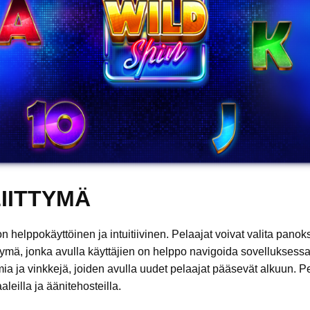
IITTYMÄ
on helppokäyttöinen ja intuitiivinen. Pelaajat voivat valita panok
tymä, jonka avulla käyttäjien on helppo navigoida sovelluksessa j
ia ja vinkkejä, joiden avulla uudet pelaajat pääsevät alkuun. Pe
eilla ja äänitehosteilla.