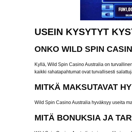
USEIN KYSYTYT KY
ONKO WILD SPIN CASI
Kyllä, Wild Spin Casino Australia on turvallin
kaikki rahatapahtumat ovat turvallisesti salattuj
MITKÄ MAKSUTAVAT H
Wild Spin Casino Australia hyväksyy useita ma
MITÄ BONUKSIA JA TA