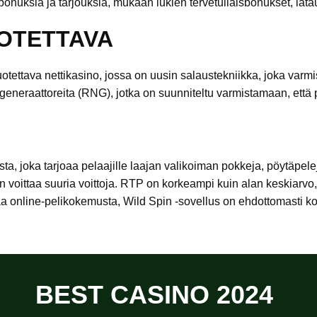
bonuksia ja tarjouksia, mukaan lukien tervetuliaisbonukset, lata
UOTETTAVA
luotettava nettikasino, jossa on uusin salaustekniikka, joka varmi
neraattoreita (RNG), jotka on suunniteltu varmistamaan, että pe
ta, joka tarjoaa pelaajille laajan valikoiman pokkeja, pöytäpelej
voittaa suuria voittoja. RTP on korkeampi kuin alan keskiarvo, ja a
vaa online-pelikokemusta, Wild Spin -sovellus on ehdottomasti k
BEST CASINO 2024