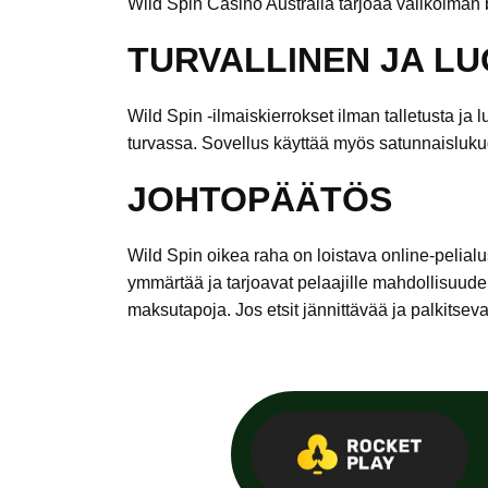
Wild Spin Casino Australia tarjoaa valikoiman 
TURVALLINEN JA L
Wild Spin -ilmaiskierrokset ilman talletusta ja 
turvassa. Sovellus käyttää myös satunnaislukuge
JOHTOPÄÄTÖS
Wild Spin oikea raha on loistava online-pelialus
ymmärtää ja tarjoavat pelaajille mahdollisuuden 
maksutapoja. Jos etsit jännittävää ja palkitse