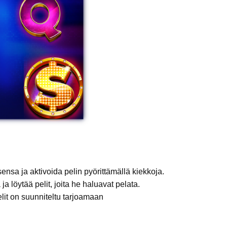
sensa ja aktivoida pelin pyörittämällä kiekkoja.
a löytää pelit, joita he haluavat pelata.
lit on suunniteltu tarjoamaan