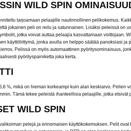
SIN WILD SPIN OMINAISUU
nniteltu tarjoamaan pelaajille nautinnollinen pelikokemus. Kaikk
 että jokainen peli on reilu ja satunnainen. Lisäksi peleissä on
r-symbolit, jotka voivat auttaa pelaajia kasvattamaan voittojaan.
en käyttöliittymä, jonka avulla on helppo säätää panoksiasi ja py
 kierros. Pelissä on myös automaattinen pyöritysominaisuus, jonka
alisesti pyörityspainiketta joka kerta.
TTI
6 %, mikä on hieman korkeampi kuin alan keskiarvo. Pelien volat
min. Tämä tekee peleistä ihanteellisia pelaajille, jotka etsivät
SET WILD SPIN
n valikoiman pelejä ja erinomaisen käyttökokemuksen. Pelit ovat 