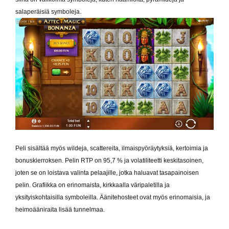
salaperäisiä symboleja.
Peli sisältää myös wildeja, scattereita, ilmaispyöräytyksiä, kertoimia ja
bonuskierroksen. Pelin RTP on 95,7 % ja volatiliteetti keskitasoinen,
joten se on loistava valinta pelaajille, jotka haluavat tasapainoisen
pelin. Grafiikka on erinomaista, kirkkaalla väripaletilla ja
yksityiskohtaisilla symboleilla. Äänitehosteet ovat myös erinomaisia, ja
heimoääniraita lisää tunnelmaa.