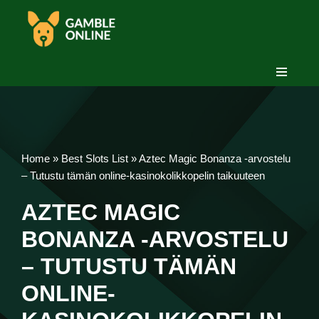
Siirry
suoraan
sisältöön
Home
»
Best Slots List
»
Aztec Magic Bonanza -arvostelu
– Tutustu tämän online-kasinokolikkopelin taikuuteen
AZTEC MAGIC
BONANZA -ARVOSTELU
– TUTUSTU TÄMÄN
ONLINE-