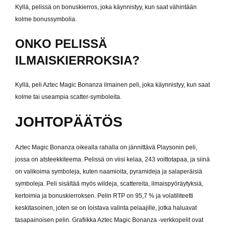
Kyllä, pelissä on bonuskierros, joka käynnistyy, kun saat vähintään
kolme bonussymbolia.
ONKO PELISSÄ
ILMAISKIERROKSIA?
Kyllä, peli Aztec Magic Bonanza ilmainen peli, joka käynnistyy, kun saat
kolme tai useampia scatter-symboleita.
JOHTOPÄÄTÖS
Aztec Magic Bonanza oikealla rahalla on jännittävä Playsonin peli,
jossa on atsteekkiteema. Pelissä on viisi kelaa, 243 voittotapaa, ja siinä
on valikoima symboleja, kuten naamioita, pyramideja ja salaperäisiä
symboleja. Peli sisältää myös wildeja, scattereita, ilmaispyöräytyksiä,
kertoimia ja bonuskierroksen. Pelin RTP on 95,7 % ja volatiliteetti
keskitasoinen, joten se on loistava valinta pelaajille, jotka haluavat
tasapainoisen pelin. Grafiikka Aztec Magic Bonanza -verkkopelit ovat