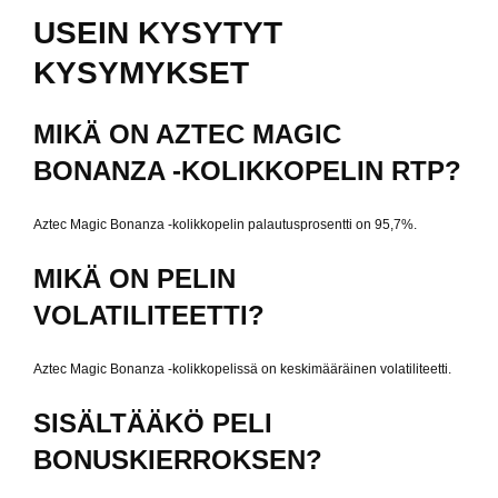
USEIN KYSYTYT
KYSYMYKSET
MIKÄ ON AZTEC MAGIC
BONANZA -KOLIKKOPELIN RTP?
Aztec Magic Bonanza -kolikkopelin palautusprosentti on 95,7%.
MIKÄ ON PELIN
VOLATILITEETTI?
Aztec Magic Bonanza -kolikkopelissä on keskimääräinen volatiliteetti.
SISÄLTÄÄKÖ PELI
BONUSKIERROKSEN?