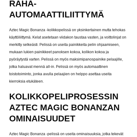
RAHA-
AUTOMAATTILIITTYMÄ
Aztec Magic Bonanza -kolikkopelissä on yksinkertainen mutta tehokas
käyttöliittymä. Kelat asetetaan viidakon taustaa vasten, ja voittolinjat on
merkitty selkeästi. Pelissä on useita painikkeita pelin ohjaamiseen,
mukaan lukien painikkeet panoksen kokoa, kolikon kokoa ja
pyöräytystä varten. Pelissä on myös maksimipanospainike pelaajille,
jotka haluavat mennä all-in. Pelissä on myös automaattinen
toistotoiminto, jonka avulla pelaajien on helppo asettaa useita
kierroksia etukäteen.
KOLIKKOPELIPROSESSIN
AZTEC MAGIC BONANZAN
OMINAISUUDET
Aztec Magic Bonanza -pelissä on useita ominaisuuksia, jotka tekevät