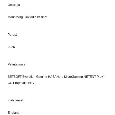
Omistaja
Mountberg Limitedin kasinot
Perusti
2026
Pelintarjoajat
BETSOFT Evolution Gaming HABANero MicroGaming NETENT Play’n
GO Pragmatic Play
Kieli (kielet
Englanti