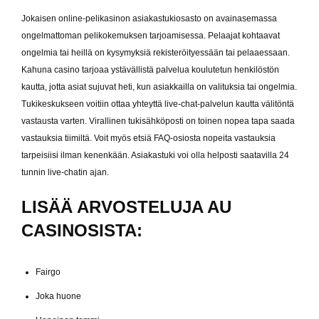
Jokaisen online-pelikasinon asiakastukiosasto on avainasemassa
ongelmattoman pelikokemuksen tarjoamisessa. Pelaajat kohtaavat
ongelmia tai heillä on kysymyksiä rekisteröityessään tai pelaaessaan.
Kahuna casino tarjoaa ystävällistä palvelua koulutetun henkilöstön
kautta, jotta asiat sujuvat heti, kun asiakkailla on valituksia tai ongelmia.
Tukikeskukseen voitiin ottaa yhteyttä live-chat-palvelun kautta välitöntä
vastausta varten. Virallinen tukisähköposti on toinen nopea tapa saada
vastauksia tiimiltä. Voit myös etsiä FAQ-osiosta nopeita vastauksia
tarpeisiisi ilman kenenkään. Asiakastuki voi olla helposti saatavilla 24
tunnin live-chatin ajan.
LISÄÄ ARVOSTELUJA AU
CASINOSISTA:
Fairgo
Joka huone