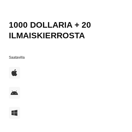
1000 DOLLARIA + 20
ILMAISKIERROSTA
Saatavilla