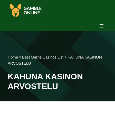
Siirry
suoraan
sisältöön
Home
»
Best Online Casinos List
»
KAHUNA KASINON
ARVOSTELU
KAHUNA KASINON
ARVOSTELU