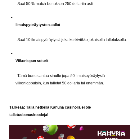
: Saat 50 % match-bonuksen 250 dollariin asti.
Ilmaispyöräytysten aallot
: Saat 10 ilmaispyöräytystä joka keskiviikko jokaisella talletuksella.
Viikonlopun soturit
: Tämä bonus antaa sinulle jopa 50 ilmaispyöräytystä
viikonloppuisin, kun talletat 50 dollaria tai enemmän.
Tärkeää: Tällä hetkellä Kahuna casinolla ei ole
talletusbonuskoodeja!