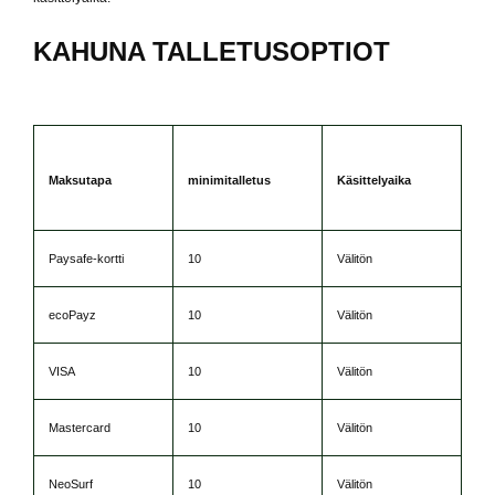
KAHUNA TALLETUSOPTIOT
Maksutapa
minimitalletus
Käsittelyaika
Paysafe-kortti
10
Välitön
ecoPayz
10
Välitön
VISA
10
Välitön
Mastercard
10
Välitön
NeoSurf
10
Välitön