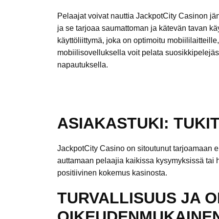
Pelaajat voivat nauttia JackpotCity Casinon jänn
ja se tarjoaa saumattoman ja kätevän tavan käy
käyttöliittymä, joka on optimoitu mobiililaittei
mobiilisovelluksella voit pelata suosikkipelejäs
napautuksella.
ASIAKASTUKI: TUKIT
JackpotCity Casino on sitoutunut tarjoamaan er
auttamaan pelaajia kaikissa kysymyksissä tai h
positiivinen kokemus kasinosta.
TURVALLISUUS JA 
OIKEUDENMUKAINEN