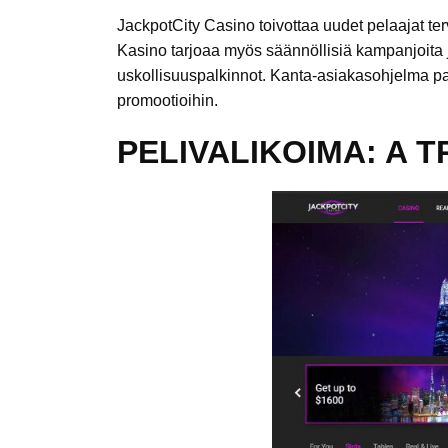
JackpotCity Casino toivottaa uudet pelaajat terv
Kasino tarjoaa myös säännöllisiä kampanjoita j
uskollisuuspalkinnot. Kanta-asiakasohjelma pal
promootioihin.
PELIVALIKOIMA: A 