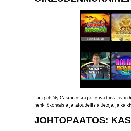
JackpotCity Casino ottaa peliensä turvallisuu
henkilökohtaisia ja taloudellisia tietoja, ja ka
JOHTOPÄÄTÖS: KAS