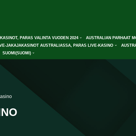
KASINOT, PARAS VALINTA VUODEN 2024
AUSTRALIAN PARHAAT M
IVE-JAKAJAKASINOT AUSTRALIASSA, PARAS LIVE-KASINO
AUSTR
SUOMI
(
SUOMI
)
Kasino
INO