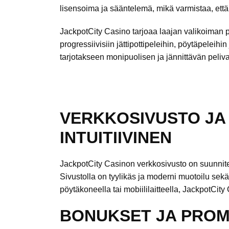
lisensoima ja sääntelemä, mikä varmistaa, että
JackpotCity Casino tarjoaa laajan valikoiman pe
progressiivisiin jättipottipeleihin, pöytäpeleih
tarjotakseen monipuolisen ja jännittävän peliv
VERKKOSIVUSTO JA
INTUITIIVINEN
JackpotCity Casinon verkkosivusto on suunnitelt
Sivustolla on tyylikäs ja moderni muotoilu se
pöytäkoneella tai mobiililaitteella, JackpotCit
BONUKSET JA PROM