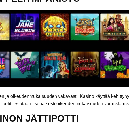
den ja oikeudenmukaisuuden vakavasti. Kasino käyttää kehittyn
ikki pelit testataan itsenäisesti oikeudenmukaisuuden varmistamis
INON JÄTTIPOTTI