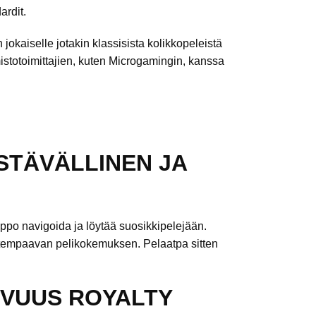
ardit.
okaiselle jotakin klassisista kolikkopeleistä
lmistotoimittajien, kuten Microgamingin, kanssa
STÄVÄLLINEN JA
elppo navigoida ja löytää suosikkipelejään.
satempaavan pelikokemuksen. Pelaatpa sitten
IVUUS ROYALTY