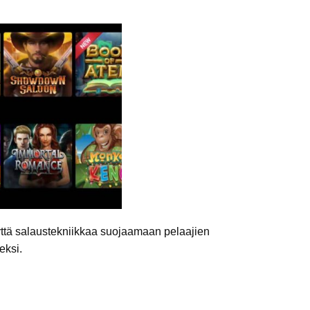
yttä salaustekniikkaa suojaamaan pelaajien
eksi.