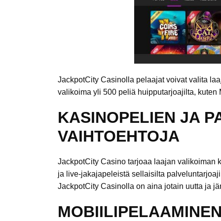
JackpotCity Casinolla pelaajat voivat valita laa
valikoima yli 500 peliä huipputarjoajilta, kuten 
KASINOPELIEN JA P
VAIHTOEHTOJA
JackpotCity Casino tarjoaa laajan valikoiman kas
ja live-jakajapeleistä sellaisilta palveluntarjo
JackpotCity Casinolla on aina jotain uutta ja jä
MOBIILIPELAAMINEN