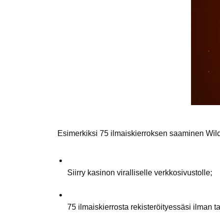
Esimerkiksi 75 ilmaiskierroksen saaminen Wild 
Siirry kasinon viralliselle verkkosivustolle;
75 ilmaiskierrosta rekisteröityessäsi ilman ta