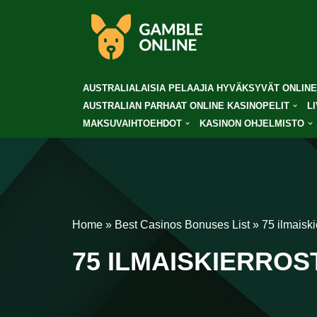
Siirry
suoraan
sisältöön
AUSTRALIALAISIA PELAAJIA HYVÄKSYVÄT ONLINE
AUSTRALIAN PARHAAT ONLINE KASINOPELIT
L
MAKSUVAIHTOEHDOT
KASINON OHJELMISTO
Home
»
Best Casinos Bonuses List
»
75 ilmaiski
75 ILMAISKIERROS