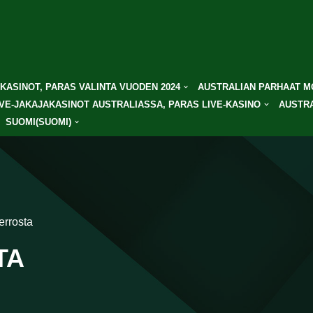
KASINOT, PARAS VALINTA VUODEN 2024
AUSTRALIAN PARHAAT M
IVE-JAKAJAKASINOT AUSTRALIASSA, PARAS LIVE-KASINO
AUSTR
SUOMI
(
SUOMI
)
errosta
TA