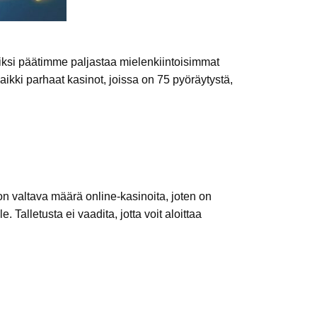
 Siksi päätimme paljastaa mielenkiintoisimmat
ikki parhaat kasinot, joissa on 75 pyöräytystä,
 on valtava määrä online-kasinoita, joten on
. Talletusta ei vaadita, jotta voit aloittaa