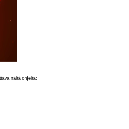
ava näitä ohjeita: