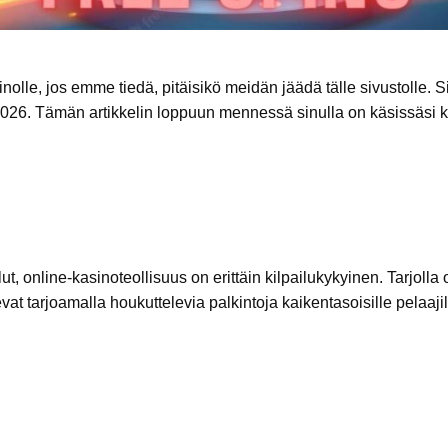
sinolle, jos emme tiedä, pitäisikö meidän jäädä tälle sivustolle.
 2026. Tämän artikkelin loppuun mennessä sinulla on käsissäsi ka
ut, online-kasinoteollisuus on erittäin kilpailukykyinen. Tarjolla
evat tarjoamalla houkuttelevia palkintoja kaikentasoisille pelaajille