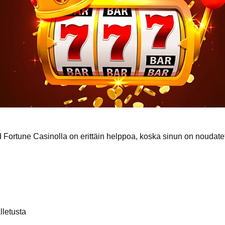
Fortune Casinolla on erittäin helppoa, koska sinun on noudatett
lletusta