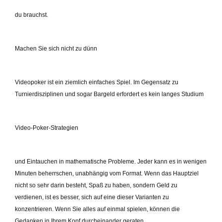
du brauchst.
Machen Sie sich nicht zu dünn
Videopoker ist ein ziemlich einfaches Spiel. Im Gegensatz zu
Turnierdisziplinen und sogar Bargeld erfordert es kein langes Studium
Video-Poker-Strategien
und Eintauchen in mathematische Probleme. Jeder kann es in wenigen
Minuten beherrschen, unabhängig vom Format. Wenn das Hauptziel
nicht so sehr darin besteht, Spaß zu haben, sondern Geld zu
verdienen, ist es besser, sich auf eine dieser Varianten zu
konzentrieren. Wenn Sie alles auf einmal spielen, können die
Gedanken in Ihrem Kopf durcheinander geraten.