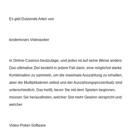
Es gibt Dutzende Arten von
kostenloses Videopoker
in Online-Casinos heutzutage, und jedes ist auf seine Weise anders.
Das ultimative Ziel besteht in jedem Fall darin, eine möglichst starke
Kombination zu sammeln, um die maximale Auszahlung zu erhalten,
aber die Multiplikatoren selbst und der Auszahlungsprozentsatz sind
unterschiedlich. Das heißt, bevor Sie mit dem Spielen beginnen,
müssen Sie herausfinden, welcher Slot mehr Gewinn verspricht und
welcher
Video-Poker-Software