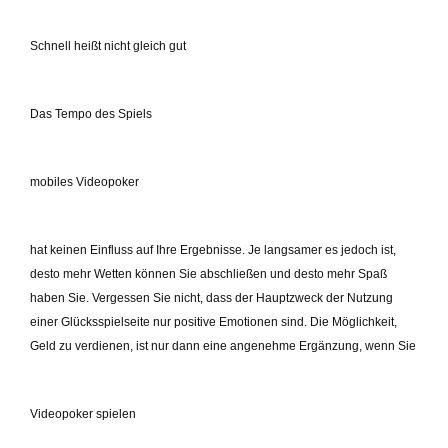
Schnell heißt nicht gleich gut
Das Tempo des Spiels
mobiles Videopoker
hat keinen Einfluss auf Ihre Ergebnisse. Je langsamer es jedoch ist,
desto mehr Wetten können Sie abschließen und desto mehr Spaß
haben Sie. Vergessen Sie nicht, dass der Hauptzweck der Nutzung
einer Glücksspielseite nur positive Emotionen sind. Die Möglichkeit,
Geld zu verdienen, ist nur dann eine angenehme Ergänzung, wenn Sie
Videopoker spielen