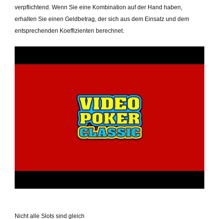
verpflichtend. Wenn Sie eine Kombination auf der Hand haben,
erhalten Sie einen Geldbetrag, der sich aus dem Einsatz und dem
entsprechenden Koeffizienten berechnet.
Nicht alle Slots sind gleich