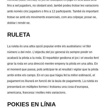
fins a set jugadors, no obstant això, també podeu trobar les variacions
amb només cinc jugadors o fins a 12 participants. També és important
trobar-se amb els moviments essencials, com ara colpejar, posar-se,
doblar i rendir-se.
RULETA
La ruleta és una altra opció popular entre els australians i el títol
número u del món. L’objectiu del joc general és sempre predir on
acabarà la pilota a la roda. El repartidor gestiona el joc i el veuràs fent
girar la roda en una direcció mentre empeny la pilota en una altra. En
el moment que passa, pots anticipar-te al resultat i vigilar que la pilota
arribi entre els camps. En el cas que hàgiu fet la millor estimació, el
pagament es lliurarà en funció de la taula de pagaments. La ruleta es
presentarà en múltiples formes i trobareu una cosa d’europea,
americana, francesa i moltes més variacions.
POKIES EN LÍNIA