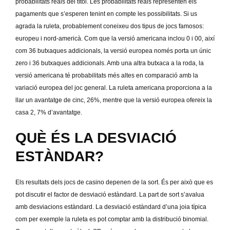
probabilitats reals del títol. Les probabilitats reals representen els
pagaments que s’esperen tenint en compte les possibilitats. Si us
agrada la ruleta, probablement coneixeu dos tipus de jocs famosos:
europeu i nord-americà. Com que la versió americana inclou 0 i 00, així
com 36 butxaques addicionals, la versió europea només porta un únic
zero i 36 butxaques addicionals. Amb una altra butxaca a la roda, la
versió americana té probabilitats més altes en comparació amb la
variació europea del joc general. La ruleta americana proporciona a la
llar un avantatge de cinc, 26%, mentre que la versió europea ofereix la
casa 2, 7% d’avantatge.
QUÈ ÉS LA DESVIACIÓ
ESTÀNDAR?
Els resultats dels jocs de casino depenen de la sort. És per això que es
pot discutir el factor de desviació estàndard. La part de sort s’avalua
amb desviacions estàndard. La desviació estàndard d’una joia típica
com per exemple la ruleta es pot comptar amb la distribució binomial.