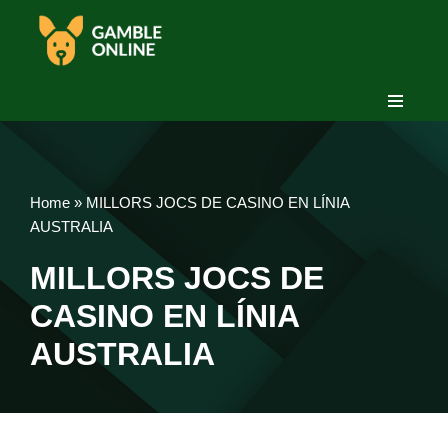
Skip
to
content
Home
»
MILLORS JOCS DE CASINO EN LÍNIA
AUSTRALIA
MILLORS JOCS DE
CASINO EN LÍNIA
AUSTRALIA