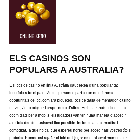
ELS CASINOS SON
POPULARS A AUSTRALIA?
Els jocs de casino en línia Austràlia gaudeixen d’una popularitat
increïble a tot el país. Moltes persones participen en diferents
oportunitats de joc, com ara piquetes, jocs de taula de menjador, casino
en viu, vídeo pòquer i craps, entre d’altres. Amb la introducció de llocs
optimitzats per a mòbils, els jugadors van tenir una manera d’accedir
als títols des de qualsevol lloc possible. Inclou tota la comoditat i
comoditat, ja que no cal que espereu hores per accedir als vostres títols
preferits. Només cal agafar el telèfon i jugar en qualsevol moment i en