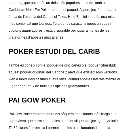
notables, que potser és un dels més populars del món, amb el
Caribbean Hold’Em Poker liderant el paquet. Aquest joc té una barreja
única de l’estrella del Carib i el Texas Hold’Em, tot i que és una mica
més complicat que tots dos. Té algunes característiques úniques i
opcions guanyadores, i està disponible per jugar a moltes de les
plataformes d’apostes australianes.
POKER ESTUDI DEL CARIB
També es coneix com el pòquer de cinc cartes o el pòquer ciberstud;
aquest pòquer originari del Carib fa 2 anys que existeix amb versions
web a molts dels casinos australians. Permet apostes laterals mentre el
jugador gaudeix de múltiples opcions guanyadores.
PAI GOW POKER
Pai Gow Poker es troba entre els pòquers tradicionals més llargs que
superviven que permeten moltes característiques de joc i guanys únics.
Té 52 cartes 1 bromista i permet que fins a set jugadors tinguin la