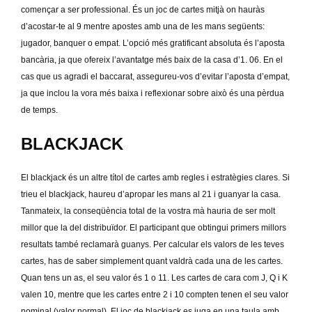
començar a ser professional. És un joc de cartes mitjà on hauràs
d’acostar-te al 9 mentre apostes amb una de les mans següents:
jugador, banquer o empat. L’opció més gratificant absoluta és l’aposta
bancària, ja que ofereix l’avantatge més baix de la casa d’1. 06. En el
cas que us agradi el baccarat, assegureu-vos d’evitar l’aposta d’empat,
ja que inclou la vora més baixa i reflexionar sobre això és una pèrdua
de temps.
BLACKJACK
El blackjack és un altre títol de cartes amb regles i estratègies clares. Si
trieu el blackjack, haureu d’apropar les mans al 21 i guanyar la casa.
Tanmateix, la conseqüència total de la vostra mà hauria de ser molt
millor que la del distribuïdor. El participant que obtingui primers millors
resultats també reclamarà guanys. Per calcular els valors de les teves
cartes, has de saber simplement quant valdrà cada una de les cartes.
Quan tens un as, el seu valor és 1 o 11. Les cartes de cara com J, Q i K
valen 10, mentre que les cartes entre 2 i 10 compten tenen el seu valor
nominal (valor normal). El joc de blackjack es juga en una taula amb