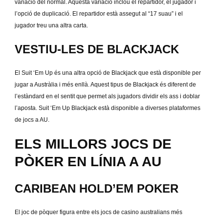
variació del normal. Aquesta variació inclou el repartidor, el jugador i
l’opció de duplicació. El repartidor està assegut al “17 suau” i el
jugador treu una altra carta.
VESTIU-LES DE BLACKJACK
El Suit ‘Em Up és una altra opció de Blackjack que està disponible per
jugar a Austràlia i més enllà. Aquest tipus de Blackjack és diferent de
l’estàndard en el sentit que permet als jugadors dividir els ass i doblar
l’aposta. Suit ‘Em Up Blackjack està disponible a diverses plataformes
de jocs a AU.
ELS MILLORS JOCS DE
PÒKER ​​EN LÍNIA A AU
CARIBEAN HOLD’EM POKER
El joc de pòquer figura entre els jocs de casino australians més