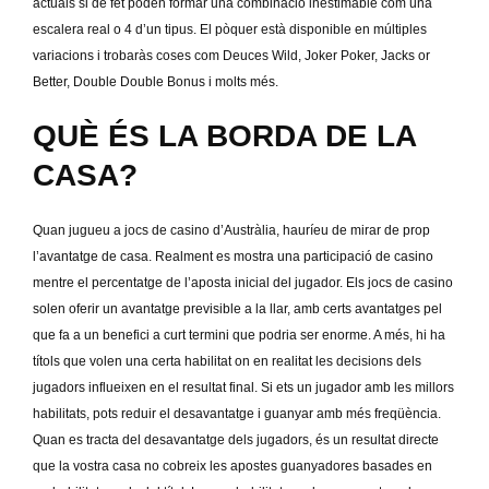
actuals si de fet poden formar una combinació inestimable com una
escalera real o 4 d’un tipus. El pòquer està disponible en múltiples
variacions i trobaràs coses com Deuces Wild, Joker Poker, Jacks or
Better, Double Double Bonus i molts més.
QUÈ ÉS LA BORDA DE LA
CASA?
Quan jugueu a jocs de casino d’Austràlia, hauríeu de mirar de prop
l’avantatge de casa. Realment es mostra una participació de casino
mentre el percentatge de l’aposta inicial del jugador. Els jocs de casino
solen oferir un avantatge previsible a la llar, amb certs avantatges pel
que fa a un benefici a curt termini que podria ser enorme. A més, hi ha
títols que volen una certa habilitat on en realitat les decisions dels
jugadors influeixen en el resultat final. Si ets un jugador amb les millors
habilitats, pots reduir el desavantatge i guanyar amb més freqüència.
Quan es tracta del desavantatge dels jugadors, és un resultat directe
que la vostra casa no cobreix les apostes guanyadores basades en