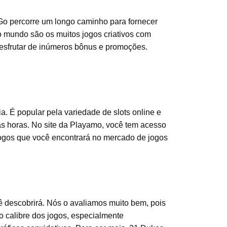
 Go percorre um longo caminho para fornecer
o mundo são os muitos jogos criativos com
desfrutar de inúmeros bônus e promoções.
a. É popular pela variedade de slots online e
as horas. No site da Playamo, você tem acesso
 jogos que você encontrará no mercado de jogos
ê descobrirá. Nós o avaliamos muito bem, pois
o calibre dos jogos, especialmente