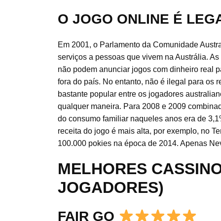
O JOGO ONLINE É LEG
Em 2001, o Parlamento da Comunidade Australi
serviços a pessoas que vivem na Austrália. As
não podem anunciar jogos com dinheiro real p
fora do país. No entanto, não é ilegal para os 
bastante popular entre os jogadores australia
qualquer maneira. Para 2008 e 2009 combinados,
do consumo familiar naqueles anos era de 3,1%
receita do jogo é mais alta, por exemplo, no T
100.000 pokies na época de 2014. Apenas Nev
MELHORES CASSINO
JOGADORES)
FAIR GO