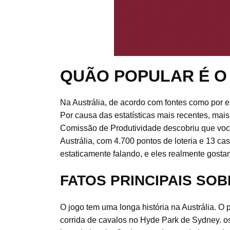
QUÃO POPULAR É O
Na Austrália, de acordo com fontes como por e
Por causa das estatísticas mais recentes, ma
Comissão de Produtividade descobriu que você
Austrália, com 4.700 pontos de loteria e 13 c
estaticamente falando, e eles realmente gostam
FATOS PRINCIPAIS SO
O jogo tem uma longa história na Austrália. O
corrida de cavalos no Hyde Park de Sydney. o