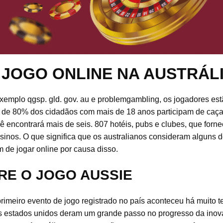
 JOGO ONLINE NA AUSTRÁL
xemplo qgsp. gld. gov. au e problemgambling, os jogadores est
is de 80% dos cidadãos com mais de 18 anos participam de caç
 encontrará mais de seis. 807 hotéis, pubs e clubes, que forn
assinos. O que significa que os australianos consideram alguns
 de jogar online por causa disso.
BRE O JOGO AUSSIE
 primeiro evento de jogo registrado no país aconteceu há muito
s estados unidos deram um grande passo no progresso da inova