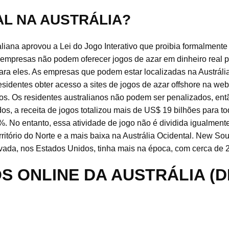
AL NA AUSTRÁLIA?
ana aprovou a Lei do Jogo Interativo que proibia formalmente
 empresas não podem oferecer jogos de azar em dinheiro real pa
ara eles. As empresas que podem estar localizadas na Austráli
residentes obter acesso a sites de jogos de azar offshore na we
nos. Os residentes australianos não podem ser penalizados, entã
 a receita de jogos totalizou mais de US$ 19 bilhões para toda
. No entanto, essa atividade de jogo não é dividida igualmente 
erritório do Norte e a mais baixa na Austrália Ocidental. New S
ada, nos Estados Unidos, tinha mais na época, com cerca de 
S ONLINE DA AUSTRÁLIA (