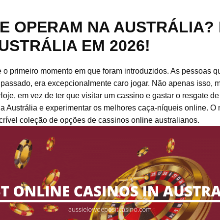
NE OPERAM NA AUSTRÁLIA?
USTRÁLIA EM 2026!
o primeiro momento em que foram introduzidos. As pessoas que
, no passado, era excepcionalmente caro jogar. Não apenas iss
. Hoje, em vez de ter que visitar um cassino e gastar o resgate
 na Austrália e experimentar os melhores caça-níqueis online.
crível coleção de opções de cassinos online australianos.