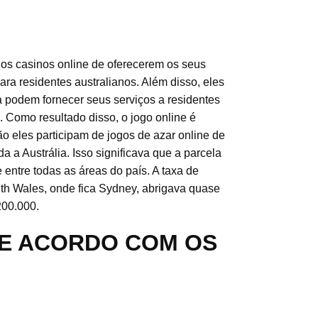
 os casinos online de oferecerem os seus
ra residentes australianos. Além disso, eles
a podem fornecer seus serviços a residentes
b. Como resultado disso, o jogo online é
o eles participam de jogos de azar online de
 a Austrália. Isso significava que a parcela
entre todas as áreas do país. A taxa de
outh Wales, onde fica Sydney, abrigava quase
200.000.
DE ACORDO COM OS