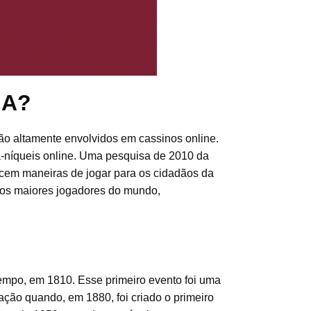
IA?
ão altamente envolvidos em cassinos online.
a-níqueis online. Uma pesquisa de 2010 da
ecem maneiras de jogar para os cidadãos da
 dos maiores jogadores do mundo,
 tempo, em 1810. Esse primeiro evento foi uma
ção quando, em 1880, foi criado o primeiro