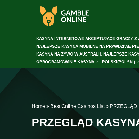
Przejdź
do
treści
KASYNA INTERNETOWE AKCEPTUJĄCE GRACZY Z A
NAJLEPSZE KASYNA MOBILNE NA PRAWDZIWE PIE
KASYNA NA ŻYWO W AUSTRALII, NAJLEPSZE KAS
OPROGRAMOWANIE KASYNA
POLSKI
(
POLSKI
)
Home
»
Best Online Casinos List
»
PRZEGLĄD 
PRZEGLĄD KASYNA