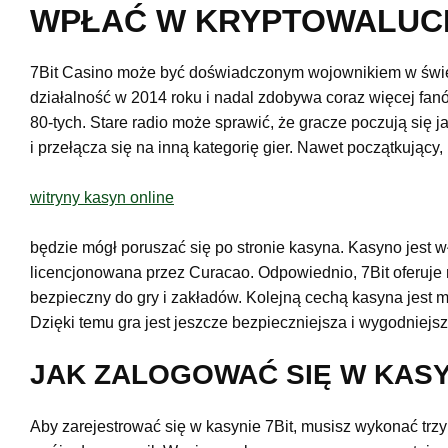
WPŁAĆ W KRYPTOWALUC
7Bit Casino może być doświadczonym wojownikiem w świe
działalność w 2014 roku i nadal zdobywa coraz więcej fanów
80-tych. Stare radio może sprawić, że gracze poczują się j
i przełącza się na inną kategorię gier. Nawet początkujący, 
witryny kasyn online
będzie mógł poruszać się po stronie kasyna. Kasyno jest wł
licencjonowana przez Curacao. Odpowiednio, 7Bit oferuje r
bezpieczny do gry i zakładów. Kolejną cechą kasyna jest 
Dzięki temu gra jest jeszcze bezpieczniejsza i wygodniejsz
JAK ZALOGOWAĆ SIĘ W KASY
Aby zarejestrować się w kasynie 7Bit, musisz wykonać trzy