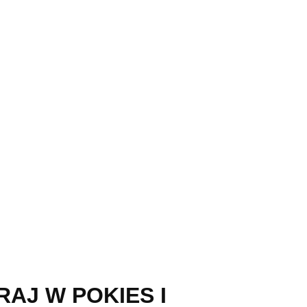
RAJ W POKIES I