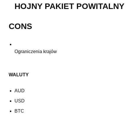
HOJNY PAKIET POWITALNY
CONS
Ograniczenia krajów
WALUTY
AUD
USD
BTC