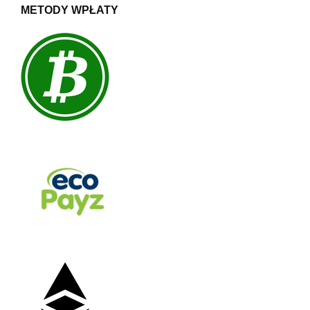
METODY WPŁATY