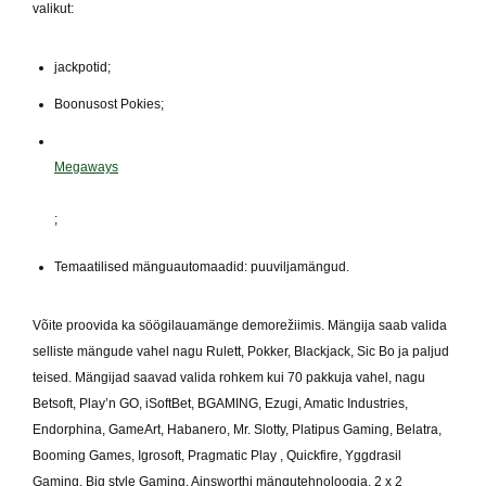
valikut:
jackpotid;
Boonusost Pokies;
Megaways
;
Temaatilised mänguautomaadid: puuviljamängud.
Võite proovida ka söögilauamänge demorežiimis. Mängija saab valida
selliste mängude vahel nagu Rulett, Pokker, Blackjack, Sic Bo ja paljud
teised. Mängijad saavad valida rohkem kui 70 pakkuja vahel, nagu
Betsoft, Play’n GO, iSoftBet, BGAMING, Ezugi, Amatic Industries,
Endorphina, GameArt, Habanero, Mr. Slotty, Platipus Gaming, Belatra,
Booming Games, Igrosoft, Pragmatic Play , Quickfire, Yggdrasil
Gaming, Big style Gaming, Ainsworthi mängutehnoloogia, 2 x 2