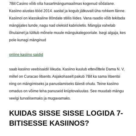
7Bit Casino võib olla hasartmängumaailmas kogenud sõdalane.
Kasiino alustas tööd 2014. aastal ja kogub jätkuvalt üha rohkem fänne.
Kasiinol on klassikaline 80ndate stiilis liides. Vana raadio võib tekitada
mängijates tunde, nagu nad oleksid kabrioletis. Mängija vahetab
õhulainet ja lülitub mõnele muule mängukategooriale. Isegi algaja, kes
pole kunagi mänginud
online kasiino saidid
saab kasiino veebisaidil liikuda. Kasiino kuulub ettevõttele Dama N. V,
millel on Curacao litsents. Asjakohaselt pakub 7Bit ka sama litsentsi
ning on mängimiseks ja panustamiseks täiesti ohutu. Teine kasiino
omadus on võime teha panuseid krüptovaluutas. See muudab mängu
veelgi turvalisemaks ja mugavamaks.
KUIDAS SISSE SISSE LOGIDA 7-
BITISESSE KASIINOS?