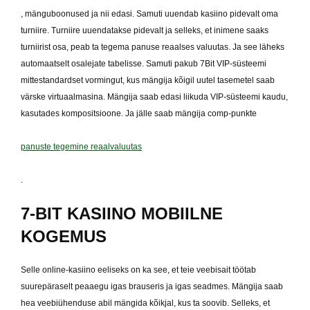
, mänguboonused ja nii edasi. Samuti uuendab kasiino pidevalt oma
turniire. Turniire uuendatakse pidevalt ja selleks, et inimene saaks
turniirist osa, peab ta tegema panuse reaalses valuutas. Ja see läheks
automaatselt osalejate tabelisse. Samuti pakub 7Bit VIP-süsteemi
mittestandardset vormingut, kus mängija kõigil uutel tasemetel saab
värske virtuaalmasina. Mängija saab edasi liikuda VIP-süsteemi kaudu,
kasutades kompositsioone. Ja jälle saab mängija comp-punkte
panuste tegemine reaalvaluutas
.
7-BIT KASIINO MOBIILNE
KOGEMUS
Selle online-kasiino eeliseks on ka see, et teie veebisait töötab
suurepäraselt peaaegu igas brauseris ja igas seadmes. Mängija saab
hea veebiühenduse abil mängida kõikjal, kus ta soovib. Selleks, et