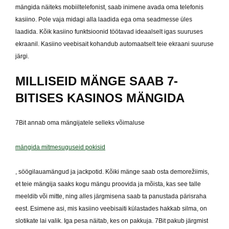
mängida näiteks mobiiltelefonist, saab inimene avada oma telefonis
kasiino. Pole vaja midagi alla laadida ega oma seadmesse üles
laadida. Kõik kasiino funktsioonid töötavad ideaalselt igas suuruses
ekraanil. Kasiino veebisait kohandub automaatselt teie ekraani suuruse
järgi.
MILLISEID MÄNGE SAAB 7-
BITISES KASINOS MÄNGIDA
7Bit annab oma mängijatele selleks võimaluse
mängida mitmesuguseid pokisid
, söögilauamängud ja jackpotid. Kõiki mänge saab osta demorežiimis,
et teie mängija saaks kogu mängu proovida ja mõista, kas see talle
meeldib või mitte, ning alles järgmisena saab ta panustada pärisraha
eest. Esimene asi, mis kasiino veebisaiti külastades hakkab silma, on
slotikate lai valik. Iga pesa näitab, kes on pakkuja. 7Bit pakub järgmist