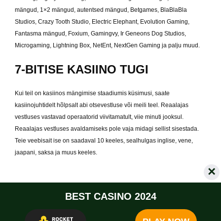
mängud, 1×2 mängud, autentsed mängud, Betgames, BlaBlaBla
Studios, Crazy Tooth Studio, Electric Elephant, Evolution Gaming,
Fantasma mängud, Foxium, Gamingvy, Ir Geneons Dog Studios,
Microgaming, Lightning Box, NetEnt, NextGen Gaming ja palju muud.
7-BITISE KASIINO TUGI
Kui teil on kasiinos mängimise staadiumis küsimusi, saate
kasiinojuhtidelt hõlpsalt abi otsevestluse või meili teel. Reaalajas
vestluses vastavad operaatorid viivitamatult, viie minuti jooksul.
Reaalajas vestluses avaldamiseks pole vaja midagi sellist sisestada.
Teie veebisait ise on saadaval 10 keeles, sealhulgas inglise, vene,
jaapani, saksa ja muus keeles.
×
BEST CASINO 2024