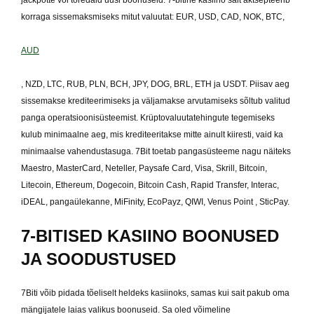
korraga sissemaksmiseks mitut valuutat: EUR, USD, CAD, NOK, BTC,
AUD
, NZD, LTC, RUB, PLN, BCH, JPY, DOG, BRL, ETH ja USDT. Piisav aeg
sissemakse krediteerimiseks ja väljamakse arvutamiseks sõltub valitud
panga operatsioonisüsteemist. Krüptovaluutatehingute tegemiseks
kulub minimaalne aeg, mis krediteeritakse mitte ainult kiiresti, vaid ka
minimaalse vahendustasuga. 7Bit toetab pangasüsteeme nagu näiteks
Maestro, MasterCard, Neteller, Paysafe Card, Visa, Skrill, Bitcoin,
Litecoin, Ethereum, Dogecoin, Bitcoin Cash, Rapid Transfer, Interac,
iDEAL, pangaülekanne, MiFinity, EcoPayz, QIWI, Venus Point , SticPay.
7-BITISED KASIINO BOONUSED
JA SOODUSTUSED
7Biti võib pidada tõeliselt heldeks kasiinoks, samas kui sait pakub oma
mängijatele laias valikus boonuseid. Sa oled võimeline