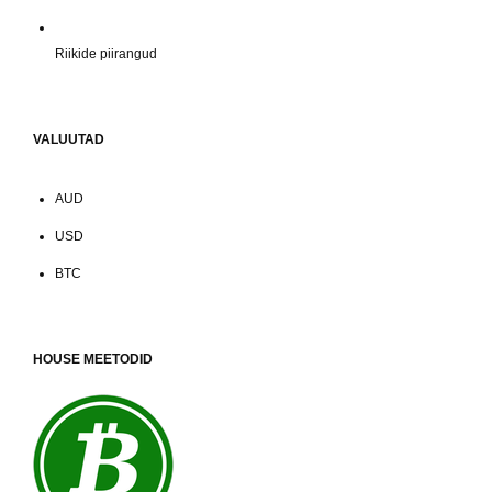
Riikide piirangud
VALUUTAD
AUD
USD
BTC
HOUSE MEETODID