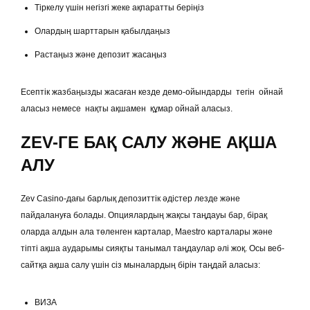
Тіркелу үшін негізгі жеке ақпаратты беріңіз
Олардың шарттарын қабылдаңыз
Растаңыз және депозит жасаңыз
Есептік жазбаңызды жасаған кезде демо-ойындарды тегін ойнай
аласыз немесе нақты ақшамен құмар ойнай аласыз.
ZEV-ГЕ БАҚ САЛУ ЖӘНЕ АҚША
АЛУ
Zev Casino-дағы барлық депозиттік әдістер лезде және
пайдалануға болады. Опциялардың жақсы таңдауы бар, бірақ
оларда алдын ала төленген карталар, Maestro карталары және
тіпті ақша аударымы сияқты танымал таңдаулар әлі жоқ. Осы веб-
сайтқа ақша салу үшін сіз мыналардың бірін таңдай аласыз:
ВИЗА