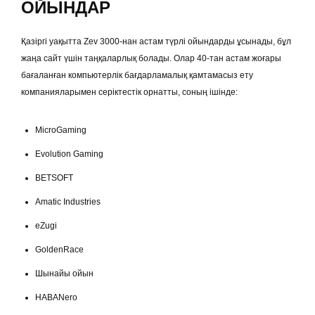
ОЙЫНДАР
Қазіргі уақытта Zev 3000-нан астам түрлі ойындарды ұсынады, бұл
жаңа сайт үшін таңқаларлық болады. Олар 40-тан астам жоғары
бағаланған компьютерлік бағдарламалық қамтамасыз ету
компанияларымен серіктестік орнатты, соның ішінде:
MicroGaming
Evolution Gaming
BETSOFT
Amatic Industries
eZugi
GoldenRace
Шынайы ойын
HABANero