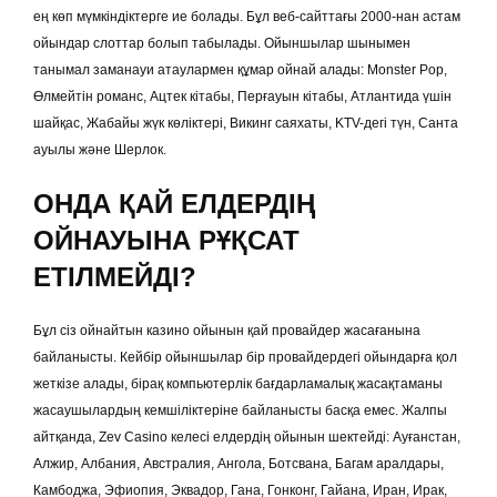
ең көп мүмкіндіктерге ие болады. Бұл веб-сайттағы 2000-нан астам
ойындар слоттар болып табылады. Ойыншылар шынымен
танымал заманауи атаулармен құмар ойнай алады: Monster Pop,
Өлмейтін романс, Ацтек кітабы, Перғауын кітабы, Атлантида үшін
шайқас, Жабайы жүк көліктері, Викинг саяхаты, KTV-дегі түн, Санта
ауылы және Шерлок.
ОНДА ҚАЙ ЕЛДЕРДІҢ
ОЙНАУЫНА РҰҚСАТ
ЕТІЛМЕЙДІ?
Бұл сіз ойнайтын казино ойынын қай провайдер жасағанына
байланысты. Кейбір ойыншылар бір провайдердегі ойындарға қол
жеткізе алады, бірақ компьютерлік бағдарламалық жасақтаманы
жасаушылардың кемшіліктеріне байланысты басқа емес. Жалпы
айтқанда, Zev Casino келесі елдердің ойынын шектейді: Ауғанстан,
Алжир, Албания, Австралия, Ангола, Ботсвана, Багам аралдары,
Камбоджа, Эфиопия, Эквадор, Гана, Гонконг, Гайана, Иран, Ирак,