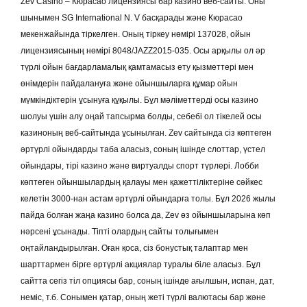
Zev Casino – Кюрасао лицензиясы бар казино веб-сайты. Оны
шынымен SG International N. V басқарады және Кюрасао
мекенжайында тіркелген. Оның тіркеу нөмірі 137028, ойын
лицензиясының нөмірі 8048/JAZZ2015-035. Осы арқылы ол әр
түрлі ойын бағдарламалық қамтамасыз ету қызметтері мен
өнімдерін пайдалануға және ойыншыларға құмар ойын
мүмкіндіктерін ұсынуға құқылы. Бұл мәліметтерді осы казино
шолуы үшін алу оңай тапсырма болды, себебі ол тікелей осы
казиноның веб-сайтында ұсынылған. Zev сайтында сіз көптеген
әртүрлі ойындарды таба аласыз, соның ішінде слоттар, үстел
ойындары, тірі казино және виртуалды спорт түрлері. Лобби
көптеген ойыншылардың қалауы мен қажеттіліктеріне сәйкес
келетін 3000-нан астам әртүрлі ойындарға толы. Бұл 2026 жылы
пайда болған жаңа казино болса да, Zev өз ойыншыларына көп
нәрсені ұсынады. Тіпті олардың сайты толығымен
оңтайландырылған. Оған қоса, сіз бонустық талаптар мен
шарттармен бірге әртүрлі акциялар туралы біле аласыз. Бұл
сайтта сегіз тіл опциясы бар, соның ішінде ағылшын, испан, дат,
неміс, т.б. Сонымен қатар, оның жеті түрлі валютасы бар және