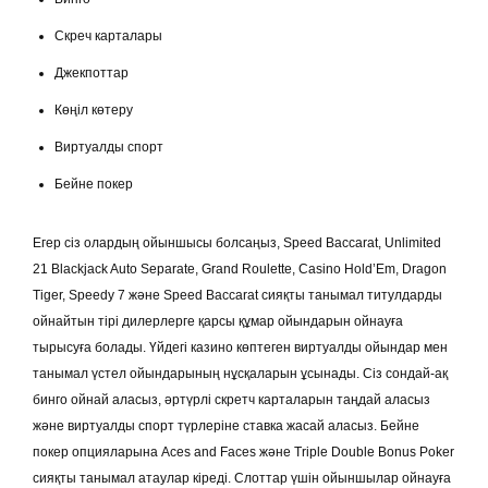
Скреч карталары
Джекпоттар
Көңіл көтеру
Виртуалды спорт
Бейне покер
Егер сіз олардың ойыншысы болсаңыз, Speed ​​Baccarat, Unlimited
21 Blackjack Auto Separate, Grand Roulette, Casino Hold’Em, Dragon
Tiger, Speedy 7 және Speed ​​Baccarat сияқты танымал титулдарды
ойнайтын тірі дилерлерге қарсы құмар ойындарын ойнауға
тырысуға болады. Үйдегі казино көптеген виртуалды ойындар мен
танымал үстел ойындарының нұсқаларын ұсынады. Сіз сондай-ақ
бинго ойнай аласыз, әртүрлі скретч карталарын таңдай аласыз
және виртуалды спорт түрлеріне ставка жасай аласыз. Бейне
покер опцияларына Aces and Faces және Triple Double Bonus Poker
сияқты танымал атаулар кіреді. Слоттар үшін ойыншылар ойнауға