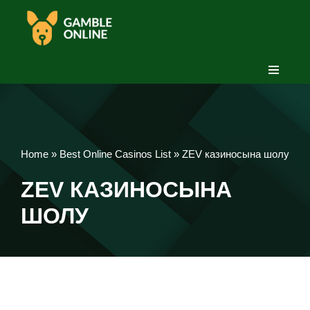
Skip
to
content
Home
»
Best Online Casinos List
»
ZEV казиносына шолу
ZEV КАЗИНОСЫНА
ШОЛУ