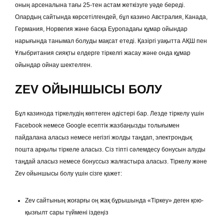
оның арсеналына тағы 25-тен астам жеткізуге уәде береді.
Олардың сайтында көрсетілгендей, бұл казино Австралия, Канада,
Германия, Норвегия және басқа Еуропадағы құмар ойындар
нарығында танымал болуды мақсат етеді. Қазіргі уақытта АҚШ пен
Ұлыбритания сияқты елдерге тіркелгі жасау және онда құмар
ойындар ойнау шектелген.
ZEV ОЙЫНШЫСЫ БОЛУ
Бұл казинода тіркелудің көптеген әдістері бар. Лезде тіркелу үшін
Facebook немесе Google есептік жазбаңызды толығымен
пайдалана аласыз немесе негізгі жолды таңдап, электрондық
пошта арқылы тіркеле аласыз. Сіз тіпті сәлемдесу бонусын алуды
таңдай аласыз немесе бонуссыз жалғастыра аласыз. Тіркелу және
Zev ойыншысы болу үшін сізге қажет:
Zev сайтының жоғарғы оң жақ бұрышында «Тіркеу» деген қою-
қызғылт сары түймені іздеңіз