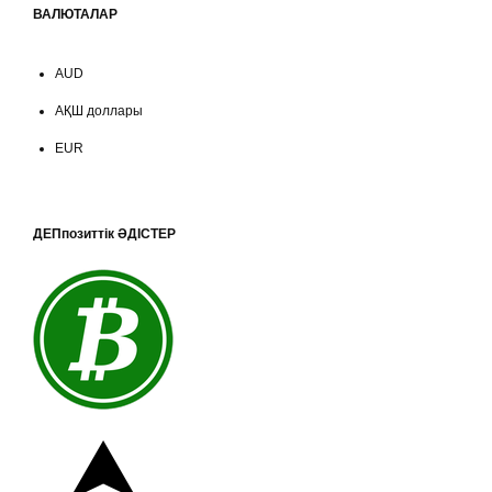
ВАЛЮТАЛАР
AUD
АҚШ доллары
EUR
ДЕПпозиттік ӘДІСТЕР