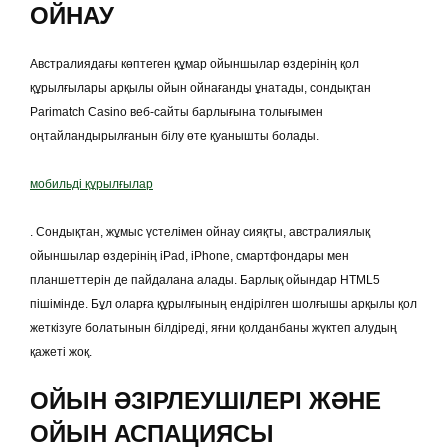
ОЙНАУ
Австралиядағы көптеген құмар ойыншылар өздерінің қол
құрылғылары арқылы ойын ойнағанды ​​ұнатады, сондықтан
Parimatch Casino веб-сайты барлығына толығымен
оңтайландырылғанын білу өте қуанышты болады.
мобильді құрылғылар
. Сондықтан, жұмыс үстелімен ойнау сияқты, австралиялық
ойыншылар өздерінің iPad, iPhone, смартфондары мен
планшеттерін де пайдалана алады. Барлық ойындар HTML5
пішімінде. Бұл оларға құрылғының ендірілген шолғышы арқылы қол
жеткізуге болатынын білдіреді, яғни қолданбаны жүктеп алудың
қажеті жоқ.
ОЙЫН ӘЗІРЛЕУШІЛЕРІ ЖӘНЕ
ОЙЫН АСПАЦИЯСЫ