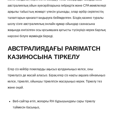
австралиялық ойын әуесқойларына гибридтік және CPA мәмілелері
арқылы табыстың жомарт үлесін ұсынады, олар әрбір серіктестің
талаптарын қанағаттандыруға бейімделген. Біздің казино туралы
шолу сізге австралиялық онлайн құмар ойындар сахнасына
жақында енгізілген осы қосымшаға қатысты түсінуіңіз керек барлық
нәрсені білуге ​​мүмкіндік береді.
АВСТРАЛИЯДАҒЫ PARIMATCH
КАЗИНОСЫНА ТІРКЕЛУ
Егер сіз кейбір покиларды ақысыз қолданғыңыз келсе, оны
тіркелусіз де жасай аласыз. Бірақ егер сіз нақты ақшаға ойнағыңыз
келсе, тіркеліп, ойыншы тіркелгісін жасауыңыз керек. Тіркелу тез
және оңай.
Веб-сайтқа өтіп, жоғарғы RH бұрышындағы сары тіркелу
түймесін басыңыз,