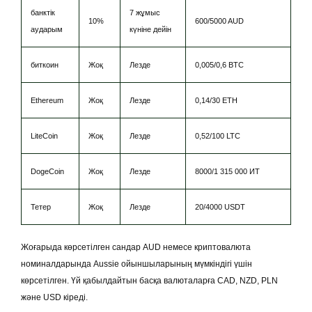
банктік
7 жұмыс
10%
600/5000 AUD
аударым
күніне дейін
биткоин
Жоқ
Лезде
0,005/0,6 BTC
Ethereum
Жоқ
Лезде
0,14/30 ETH
LiteCoin
Жоқ
Лезде
0,52/100 LTC
DogeCoin
Жоқ
Лезде
8000/1 315 000 ИТ
Тетер
Жоқ
Лезде
20/4000 USDT
Жоғарыда көрсетілген сандар AUD немесе криптовалюта
номиналдарында Aussie ойыншыларының мүмкіндігі үшін
көрсетілген. Үй қабылдайтын басқа валюталарға CAD, NZD, PLN
және USD кіреді.