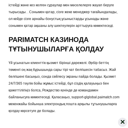
істейді және кез келген сұраулар мен мәселелерге жауап беруге
тырысады. . Сонымен қатар, сізге жеке менеджер тағайындалады,
ол кейде сізге арнайы бонустық ұсыныстарды ұсынады және
сонымен қатар ақшаны алу шектеулерін арттыруға көмектеседі.
PARIMATCH КАЗИНОДА
ТҰТЫНУШЫЛАРҒА ҚОЛДАУ
Үй ұсынатын клиенттік қызмет бірінші дәрежелі. Әрбір беттің
төменгі оң жақ бұрышында сары тірі чат белгішесін табасыз. Жай
белгішені басыңыз, сонда сөйлесу экраны пайда болады. Қызмет
24/7/365 тәулік бойы жұмыс істейді, бұл сіздің қалауыңыз бен
қажеттілігіңіз болса, Рождество күнінде де командамен
байланысуға көмектеседі. Қаласаңыз, support-glglobal.paimatch.com
мекенжайы бойынша электрондық пошта арқылы тұтынушыларға
қолдау көрсетуге де болады.
×