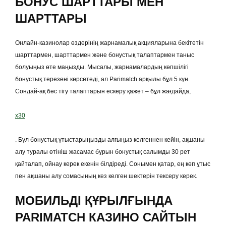
БОНУС ШАРТТАРЫ МЕН
ШАРТТАРЫ
Онлайн-казинолар өздерінің жарнамалық акцияларына бекітетін
шарттармен, шарттармен және бонустық талаптармен таныс
болуыңыз өте маңызды. Мысалы, жарнамалардың көпшілігі
бонустық терезені көрсетеді, ал Parimatch арқылы бұл 5 күн.
Сондай-ақ бәс тігу талаптарын ескеру қажет – бұл жағдайда,
x30
. Бұл бонустық ұтыстарыңызды алғыңыз келгеннен кейін, ақшаны
алу туралы өтініш жасамас бұрын бонустық салымды 30 рет
қайталап, ойнау керек екенін білдіреді. Сонымен қатар, ең көп ұтыс
пен ақшаны алу сомасының кез келген шектерін тексеру керек.
МОБИЛЬДІ ҚҰРЫЛҒЫНДА
PARIMATCH КАЗИНО САЙТЫН