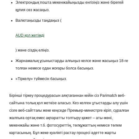
Электрондық пошта мекенжайыңызды енгізіңіз және бірегей
құпия сөз жасаңыз.
Валютаңызды таңдаңыз (
AUD қол жетімді
) және сіздің еліңіз.
Жарнамалық ұсыныстарды алғыңыз келсе және жасыңыз 18-ге
толған немесе одан жоғары болса басыңыз.
«Тіркелу» түймесін басыңыз.
Бірінші тіркеу процедурасын аяқтағаннан кейін сіз Parimatch веб-
сайтына толық қол жеткізе аласыз. Кез келген ұтыстарды алу үшін
сізге веб-сайттағы жеке кеңседе Премьер-министрге кіріп, сұралған
жалпыға ортақ емес ақпаратты толтыру қажет – аты-жөні,
мекенжайы және т.б. фотосуреттің, төлқұжаттың немесе төлем
картасының. Бұл жеке куәлікті растау процесі әдетте жарты