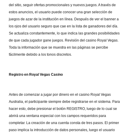
del sitio, seguir ofertas promocionales y nuevos juegos. A través de
estos anuncios, el usuario puede conocer una gran selección de
juegos de azar de la institución en línea. Después de ver el banner a
los ojos del usuario seguro que cae en la lista de ganadores del día.
Se actualiza constantemente, lo que indica las grandes posibilidades
de que cada jugador gane juegos. Revisión del casino Royal Vegas.
Toda la información que se muestra en las páginas se percibe
fácilmente debido a los tonos discretos.
Registro en Royal Vegas Casino
Antes de comenzar a jugar por dinero en el casino Royal Vegas
Australia, el participante siempre debe registrarse en el sistema. Para
hacer esto, debe presionar el botón REGISTRO, luego de lo cual se
abrirá una ventana especial con los campos requeridos para
completar. La creación de una cuenta consta de tres pasos. El primer
paso implica la introducción de datos personales, luego el usuario