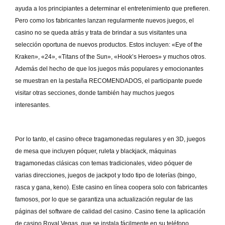
ayuda a los principiantes a determinar el entretenimiento que prefieren.
Pero como los fabricantes lanzan regularmente nuevos juegos, el
casino no se queda atrás y trata de brindar a sus visitantes una
selección oportuna de nuevos productos. Estos incluyen: «Eye of the
Kraken», «24», «Titans of the Sun», «Hook’s Heroes» y muchos otros.
Además del hecho de que los juegos más populares y emocionantes
se muestran en la pestaña RECOMENDADOS, el participante puede
visitar otras secciones, donde también hay muchos juegos
interesantes.
Por lo tanto, el casino ofrece tragamonedas regulares y en 3D, juegos
de mesa que incluyen póquer, ruleta y blackjack, máquinas
tragamonedas clásicas con temas tradicionales, video póquer de
varias direcciones, juegos de jackpot y todo tipo de loterías (bingo,
rasca y gana, keno). Este casino en línea coopera solo con fabricantes
famosos, por lo que se garantiza una actualización regular de las
páginas del software de calidad del casino. Casino tiene la aplicación
de casino Royal Vegas, que se instala fácilmente en su teléfono.