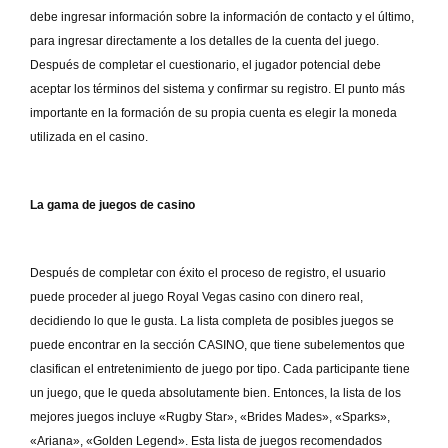
debe ingresar información sobre la información de contacto y el último,
para ingresar directamente a los detalles de la cuenta del juego.
Después de completar el cuestionario, el jugador potencial debe
aceptar los términos del sistema y confirmar su registro. El punto más
importante en la formación de su propia cuenta es elegir la moneda
utilizada en el casino.
La gama de juegos de casino
Después de completar con éxito el proceso de registro, el usuario
puede proceder al juego Royal Vegas casino con dinero real,
decidiendo lo que le gusta. La lista completa de posibles juegos se
puede encontrar en la sección CASINO, que tiene subelementos que
clasifican el entretenimiento de juego por tipo. Cada participante tiene
un juego, que le queda absolutamente bien. Entonces, la lista de los
mejores juegos incluye «Rugby Star», «Brides Mades», «Sparks»,
«Ariana», «Golden Legend». Esta lista de juegos recomendados