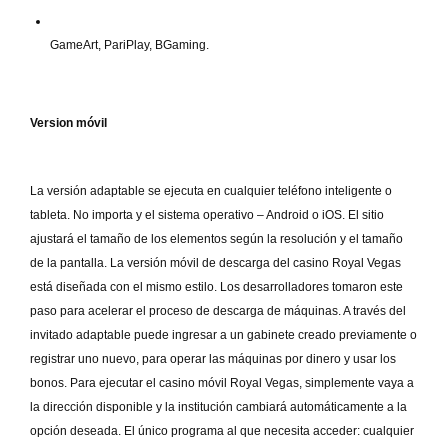
GameArt, PariPlay, BGaming.
Version móvil
La versión adaptable se ejecuta en cualquier teléfono inteligente o
tableta. No importa y el sistema operativo – Android o iOS. El sitio
ajustará el tamaño de los elementos según la resolución y el tamaño
de la pantalla. La versión móvil de descarga del casino Royal Vegas
está diseñada con el mismo estilo. Los desarrolladores tomaron este
paso para acelerar el proceso de descarga de máquinas. A través del
invitado adaptable puede ingresar a un gabinete creado previamente o
registrar uno nuevo, para operar las máquinas por dinero y usar los
bonos. Para ejecutar el casino móvil Royal Vegas, simplemente vaya a
la dirección disponible y la institución cambiará automáticamente a la
opción deseada. El único programa al que necesita acceder: cualquier