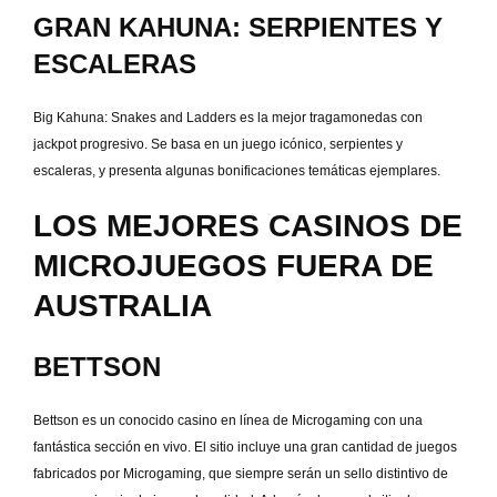
GRAN KAHUNA: SERPIENTES Y
ESCALERAS
Big Kahuna: Snakes and Ladders es la mejor tragamonedas con
jackpot progresivo. Se basa en un juego icónico, serpientes y
escaleras, y presenta algunas bonificaciones temáticas ejemplares.
LOS MEJORES CASINOS DE
MICROJUEGOS FUERA DE
AUSTRALIA
BETTSON
Bettson es un conocido casino en línea de Microgaming con una
fantástica sección en vivo. El sitio incluye una gran cantidad de juegos
fabricados por Microgaming, que siempre serán un sello distintivo de