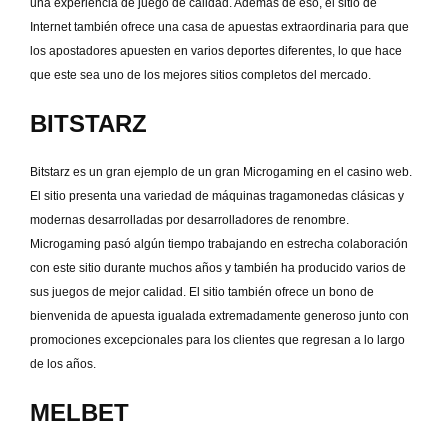
una experiencia de juego de calidad. Además de eso, el sitio de
Internet también ofrece una casa de apuestas extraordinaria para que
los apostadores apuesten en varios deportes diferentes, lo que hace
que este sea uno de los mejores sitios completos del mercado.
BITSTARZ
Bitstarz es un gran ejemplo de un gran Microgaming en el casino web.
El sitio presenta una variedad de máquinas tragamonedas clásicas y
modernas desarrolladas por desarrolladores de renombre.
Microgaming pasó algún tiempo trabajando en estrecha colaboración
con este sitio durante muchos años y también ha producido varios de
sus juegos de mejor calidad. El sitio también ofrece un bono de
bienvenida de apuesta igualada extremadamente generoso junto con
promociones excepcionales para los clientes que regresan a lo largo
de los años.
MELBET