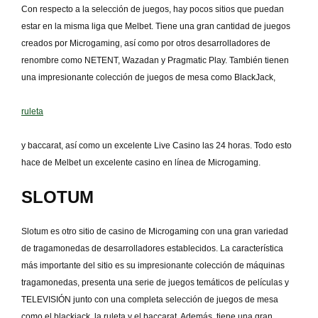
Con respecto a la selección de juegos, hay pocos sitios que puedan
estar en la misma liga que Melbet. Tiene una gran cantidad de juegos
creados por Microgaming, así como por otros desarrolladores de
renombre como NETENT, Wazadan y Pragmatic Play. También tienen
una impresionante colección de juegos de mesa como BlackJack,
ruleta
y baccarat, así como un excelente Live Casino las 24 horas. Todo esto
hace de Melbet un excelente casino en línea de Microgaming.
SLOTUM
Slotum es otro sitio de casino de Microgaming con una gran variedad
de tragamonedas de desarrolladores establecidos. La característica
más importante del sitio es su impresionante colección de máquinas
tragamonedas, presenta una serie de juegos temáticos de películas y
TELEVISIÓN junto con una completa selección de juegos de mesa
como el blackjack, la ruleta y el baccarat. Además, tiene una gran