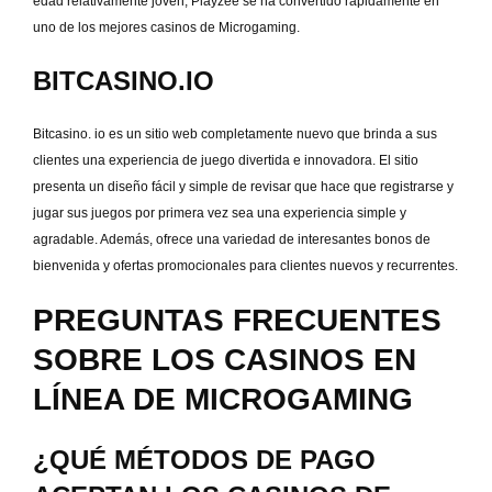
edad relativamente joven, Playzee se ha convertido rápidamente en
uno de los mejores casinos de Microgaming.
BITCASINO.IO
Bitcasino. io es un sitio web completamente nuevo que brinda a sus
clientes una experiencia de juego divertida e innovadora. El sitio
presenta un diseño fácil y simple de revisar que hace que registrarse y
jugar sus juegos por primera vez sea una experiencia simple y
agradable. Además, ofrece una variedad de interesantes bonos de
bienvenida y ofertas promocionales para clientes nuevos y recurrentes.
PREGUNTAS FRECUENTES
SOBRE LOS CASINOS EN
LÍNEA DE MICROGAMING
¿QUÉ MÉTODOS DE PAGO