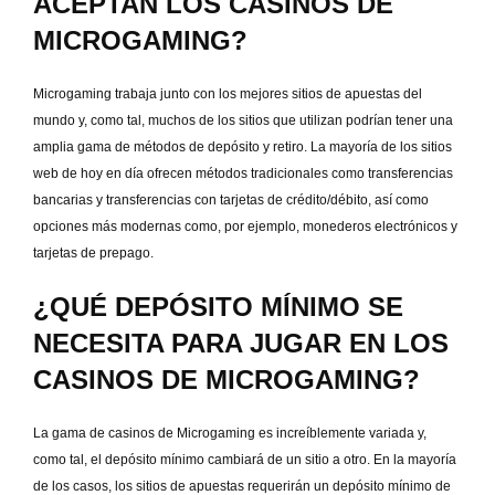
ACEPTAN LOS CASINOS DE
MICROGAMING?
Microgaming trabaja junto con los mejores sitios de apuestas del
mundo y, como tal, muchos de los sitios que utilizan podrían tener una
amplia gama de métodos de depósito y retiro. La mayoría de los sitios
web de hoy en día ofrecen métodos tradicionales como transferencias
bancarias y transferencias con tarjetas de crédito/débito, así como
opciones más modernas como, por ejemplo, monederos electrónicos y
tarjetas de prepago.
¿QUÉ DEPÓSITO MÍNIMO SE
NECESITA PARA JUGAR EN LOS
CASINOS DE MICROGAMING?
La gama de casinos de Microgaming es increíblemente variada y,
como tal, el depósito mínimo cambiará de un sitio a otro. En la mayoría
de los casos, los sitios de apuestas requerirán un depósito mínimo de