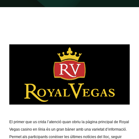
El primer que us crida l’atenció quan obriu la pàgina principal de Royal
Vegas casino en línia és un gran bàner amb una varietat d’informació.
Permet als participants conèixer les últimes notícies del lloc, seguir