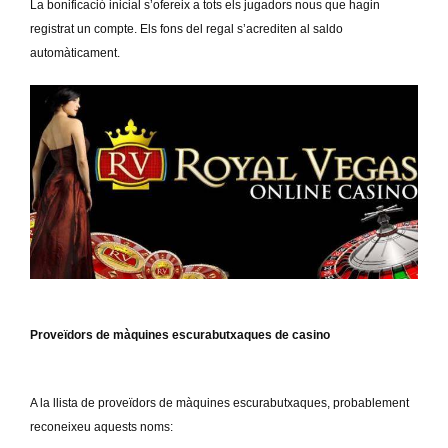
La bonificació inicial s’ofereix a tots els jugadors nous que hagin
registrat un compte. Els fons del regal s’acrediten al saldo
automàticament.
Proveïdors de màquines escurabutxaques de casino
A la llista de proveïdors de màquines escurabutxaques, probablement
reconeixeu aquests noms: