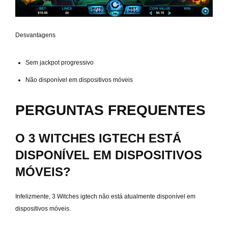
Desvantagens
Sem jackpot progressivo
Não disponível em dispositivos móveis
PERGUNTAS FREQUENTES
O 3 WITCHES IGTECH ESTÁ
DISPONÍVEL EM DISPOSITIVOS
MÓVEIS?
Infelizmente, 3 Witches igtech não está atualmente disponível em
dispositivos móveis.