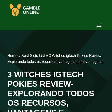
Avançar
para
o
conteúdo
Home
»
Best Slots List
»
3 Witches igtech Pokies Review-
Explorando todos os recursos, vantagens e desvantagens
3 WITCHES IGTECH
POKIES REVIEW-
EXPLORANDO TODOS
OS RECURSOS,