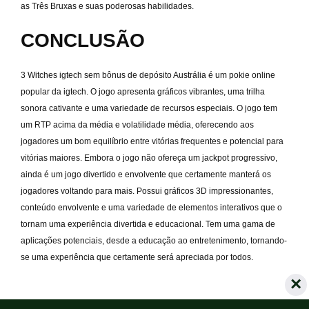
as Três Bruxas e suas poderosas habilidades.
CONCLUSÃO
3 Witches igtech sem bônus de depósito Austrália é um pokie online
popular da igtech. O jogo apresenta gráficos vibrantes, uma trilha
sonora cativante e uma variedade de recursos especiais. O jogo tem
um RTP acima da média e volatilidade média, oferecendo aos
jogadores um bom equilíbrio entre vitórias frequentes e potencial para
vitórias maiores. Embora o jogo não ofereça um jackpot progressivo,
ainda é um jogo divertido e envolvente que certamente manterá os
jogadores voltando para mais. Possui gráficos 3D impressionantes,
conteúdo envolvente e uma variedade de elementos interativos que o
tornam uma experiência divertida e educacional. Tem uma gama de
aplicações potenciais, desde a educação ao entretenimento, tornando-
se uma experiência que certamente será apreciada por todos.
×