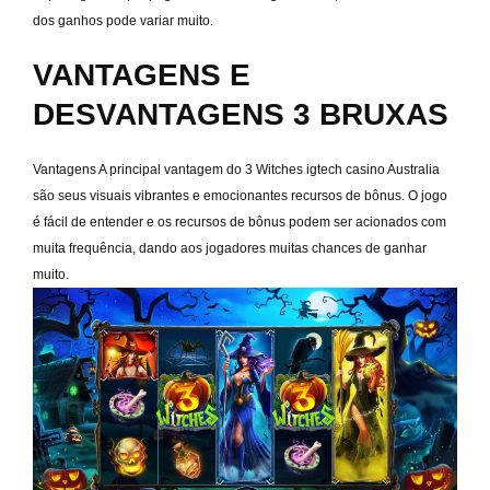
dos ganhos pode variar muito.
VANTAGENS E
DESVANTAGENS 3 BRUXAS
Vantagens A principal vantagem do 3 Witches igtech casino Australia
são seus visuais vibrantes e emocionantes recursos de bônus. O jogo
é fácil de entender e os recursos de bônus podem ser acionados com
muita frequência, dando aos jogadores muitas chances de ganhar
muito.