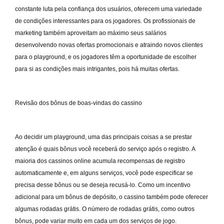
constante luta pela confiança dos usuários, oferecem uma variedade
de condições interessantes para os jogadores. Os profissionais de
marketing também aproveitam ao máximo seus salários
desenvolvendo novas ofertas promocionais e atraindo novos clientes
para o playground, e os jogadores têm a oportunidade de escolher
para si as condições mais intrigantes, pois há muitas ofertas.
Revisão dos bônus de boas-vindas do cassino
Ao decidir um playground, uma das principais coisas a se prestar
atenção é quais bônus você receberá do serviço após o registro. A
maioria dos cassinos online acumula recompensas de registro
automaticamente e, em alguns serviços, você pode especificar se
precisa desse bônus ou se deseja recusá-lo. Como um incentivo
adicional para um bônus de depósito, o cassino também pode oferecer
algumas rodadas grátis. O número de rodadas grátis, como outros
bônus, pode variar muito em cada um dos serviços de jogo.