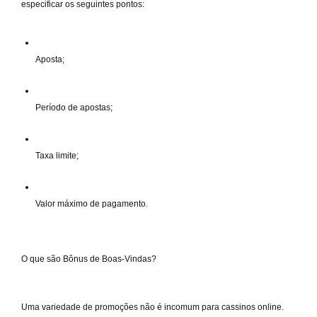
especificar os seguintes pontos:
Aposta;
Período de apostas;
Taxa limite;
Valor máximo de pagamento.
O que são Bônus de Boas-Vindas?
Uma variedade de promoções não é incomum para cassinos online.