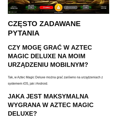
CZĘSTO ZADAWANE
PYTANIA
CZY MOGĘ GRAĆ W AZTEC
MAGIC DELUXE NA MOIM
URZĄDZENIU MOBILNYM?
Tak, w Aztec Magic Deluxe można grać zarówno na urządzeniach z
systemem iOS, jak i Android.
JAKA JEST MAKSYMALNA
WYGRANA W AZTEC MAGIC
DELUXE?