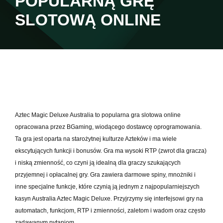
POPULARNĄ GRĘ
SLOTOWĄ ONLINE
Aztec Magic Deluxe Australia to popularna gra slotowa online
opracowana przez BGaming, wiodącego dostawcę oprogramowania.
Ta gra jest oparta na starożytnej kulturze Azteków i ma wiele
ekscytujących funkcji i bonusów. Gra ma wysoki RTP (zwrot dla gracza)
i niską zmienność, co czyni ją idealną dla graczy szukających
przyjemnej i opłacalnej gry. Gra zawiera darmowe spiny, mnożniki i
inne specjalne funkcje, które czynią ją jednym z najpopularniejszych
kasyn Australia Aztec Magic Deluxe. Przyjrzymy się interfejsowi gry na
automatach, funkcjom, RTP i zmienności, zaletom i wadom oraz często
zadawanym pytaniom.