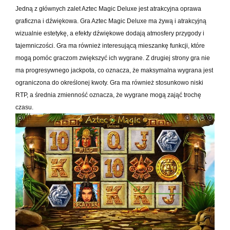
Jedną z głównych zalet Aztec Magic Deluxe jest atrakcyjna oprawa
graficzna i dźwiękowa. Gra Aztec Magic Deluxe ma żywą i atrakcyjną
wizualnie estetykę, a efekty dźwiękowe dodają atmosfery przygody i
tajemniczości. Gra ma również interesującą mieszankę funkcji, które
mogą pomóc graczom zwiększyć ich wygrane. Z drugiej strony gra nie
ma progresywnego jackpota, co oznacza, że ​​maksymalna wygrana jest
ograniczona do określonej kwoty. Gra ma również stosunkowo niski
RTP, a średnia zmienność oznacza, że ​​wygrane mogą zająć trochę
czasu.