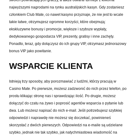
najwyższymi nagrodami na rynku australijskich kasyn. Gdy zostaniesz
członkiem Club Mate, co nawet kasyno przyznaje, że nie jest to wcale
takie łatwe, otrzymujesz ogromne korzyści, które obejmują:
ekskluzywne bonusy i promocje, większe i szybsze wypłaty,
dedykowanego gospodarza VIP, prezenty, gratisy i inne zachęty.
Ponadto, teraz, gdy dołączysz do ich grupy VIP, otrzymasz jednorazowy
bonus VIP jako powitanie.
WSPARCIE KLIENTA
Istnieją trzy sposoby, aby porozmawiać z ludźmi, którzy pracują w
Casino Mate. Po pierwsze, możesz zadzwonić do nich przez telefon, po
prostu klikając stronę nas i sprawdzając ilość. Po drugie, możesz
dołączyć do czatu na żywo i poprosić agentów wsparcia o pytanie lub
dwa. Lub możesz napisać do nich e-mail. Jeśli potrzebujesz szybkiej
odpowiedzi i naprawdę nie możesz się doczekać, powinieneś
skorzystać z dwóch pierwszych. Odpowiedzi na e-maile są udzielane
szybko, jednak nie tak szybko, jak natychmiastowa wiadomość na