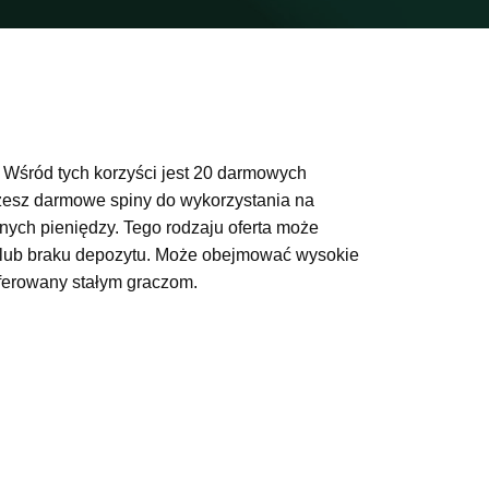
 Wśród tych korzyści jest 20 darmowych
rzesz darmowe spiny do wykorzystania na
nych pieniędzy. Tego rodzaju oferta może
u lub braku depozytu. Może obejmować wysokie
ferowany stałym graczom.