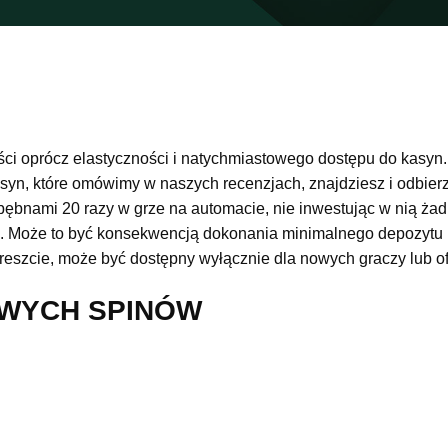
ści oprócz elastyczności i natychmiastowego dostępu do kasyn.
asyn, które omówimy w naszych recenzjach, znajdziesz i odbie
bębnami 20 razy w grze na automacie, nie inwestując w nią żad
owej. Może to być konsekwencją dokonania minimalnego depozyt
eszcie, może być dostępny wyłącznie dla nowych graczy lub o
OWYCH SPINÓW