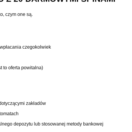
to, czym one są.
 wpłacania czegokolwiek
 to oferta powitalna)
dotyczącymi zakładów
utomatach
lnego depozytu lub stosowanej metody bankowej