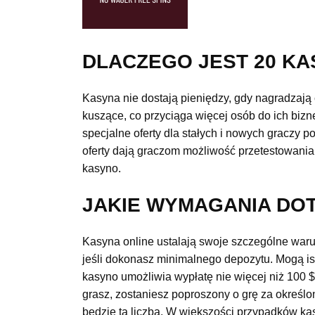
DLACZEGO JEST 20 KA
Kasyna nie dostają pieniędzy, gdy nagradzają 
kuszące, co przyciąga więcej osób do ich bizn
specjalne oferty dla stałych i nowych graczy
oferty dają graczom możliwość przetestowania 
kasyno.
JAKIE WYMAGANIA DO
Kasyna online ustalają swoje szczególne war
jeśli dokonasz minimalnego depozytu. Mogą ist
kasyno umożliwia wypłatę nie więcej niż 100 $
grasz, zostaniesz poproszony o grę za określon
będzie ta liczba. W większości przypadków ka