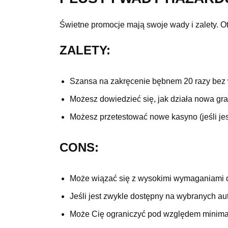
Świetne promocje mają swoje wady i zalety. O
ZALETY:
Szansa na zakręcenie bębnem 20 razy bez
Możesz dowiedzieć się, jak działa nowa gra
Możesz przetestować nowe kasyno (jeśli jest
CONS:
Może wiązać się z wysokimi wymaganiami 
Jeśli jest zwykle dostępny na wybranych a
Może Cię ograniczyć pod względem minima