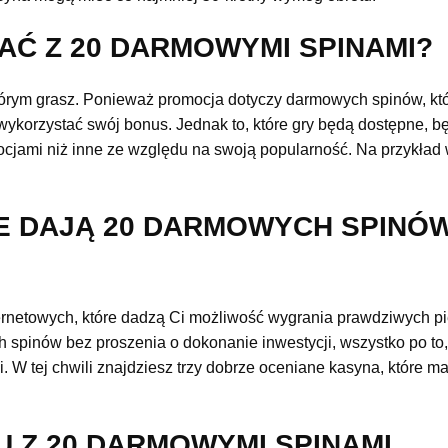
AĆ Z 20 DARMOWYMI SPINAMI?
tórym grasz. Ponieważ promocja dotyczy darmowych spinów, kt
wykorzystać swój bonus. Jednak to, które gry będą dostępne, b
omocjami niż inne ze względu na swoją popularność. Na przykład
RE DAJĄ 20 DARMOWYCH SPINÓ
ternetowych, które dadzą Ci możliwość wygrania prawdziwych p
ch spinów bez proszenia o dokonanie inwestycji, wszystko po to,
. W tej chwili znajdziesz trzy dobrze oceniane kasyna, które maj
U Z 20 DARMOWYMI SPINAMI