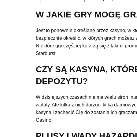
W JAKIE GRY MOGĘ GR
Jest to ponownie określane przez kasyno, w k
bezpiecznie określić, w których grach możesz 
Niektóre gry częściej kojarzą się z takimi pr
Starburst.
CZY SĄ KASYNA, KTÓ
DEPOZYTU?
W dzisiejszych czasach nie ma wielu stron in
wpłaty. Ale kilka z nich dorzuci kilka darmowy
kasyna i zachęcić Cię do zostania ich graczami
Casino.
PLUSY I WADY HAZARD