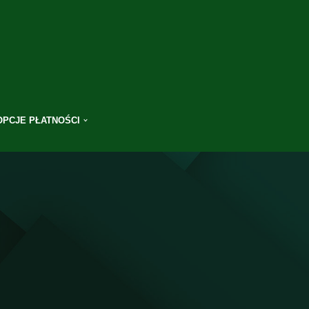
OPCJE PŁATNOŚCI