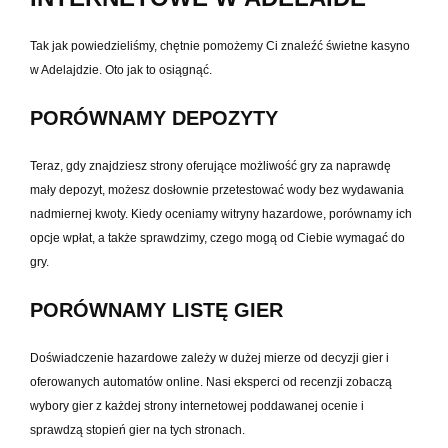
Tak jak powiedzieliśmy, chętnie pomożemy Ci znaleźć świetne kasyno
w Adelajdzie. Oto jak to osiągnąć.
PORÓWNAMY DEPOZYTY
Teraz, gdy znajdziesz strony oferujące możliwość gry za naprawdę
mały depozyt, możesz dosłownie przetestować wody bez wydawania
nadmiernej kwoty. Kiedy oceniamy witryny hazardowe, porównamy ich
opcje wpłat, a także sprawdzimy, czego mogą od Ciebie wymagać do
gry.
PORÓWNAMY LISTĘ GIER
Doświadczenie hazardowe zależy w dużej mierze od decyzji gier i
oferowanych automatów online. Nasi eksperci od recenzji zobaczą
wybory gier z każdej strony internetowej poddawanej ocenie i
sprawdzą stopień gier na tych stronach.