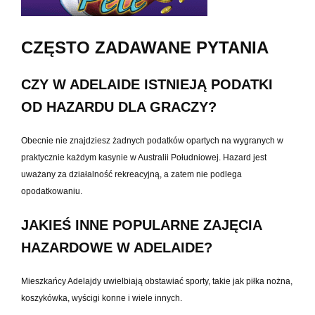
CZĘSTO ZADAWANE PYTANIA
CZY W ADELAIDE ISTNIEJĄ PODATKI
OD HAZARDU DLA GRACZY?
Obecnie nie znajdziesz żadnych podatków opartych na wygranych w
praktycznie każdym kasynie w Australii Południowej. Hazard jest
uważany za działalność rekreacyjną, a zatem nie podlega
opodatkowaniu.
JAKIEŚ INNE POPULARNE ZAJĘCIA
HAZARDOWE W ADELAIDE?
Mieszkańcy Adelajdy uwielbiają obstawiać sporty, takie jak piłka nożna,
koszykówka, wyścigi konne i wiele innych.