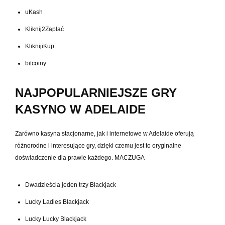
uKash
Kliknij2Zapłać
KliknijiKup
bitcoiny
NAJPOPULARNIEJSZE GRY
KASYNO W ADELAIDE
Zarówno kasyna stacjonarne, jak i internetowe w Adelaide oferują
różnorodne i interesujące gry, dzięki czemu jest to oryginalne
doświadczenie dla prawie każdego. MACZUGA
Dwadzieścia jeden trzy Blackjack
Lucky Ladies Blackjack
Lucky Lucky Blackjack