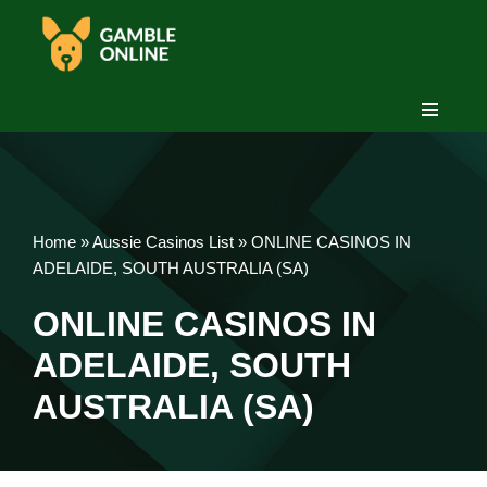
Przejdź
do
treści
Home
»
Aussie Casinos List
»
ONLINE CASINOS IN
ADELAIDE, SOUTH AUSTRALIA (SA)
ONLINE CASINOS IN
ADELAIDE, SOUTH
AUSTRALIA (SA)