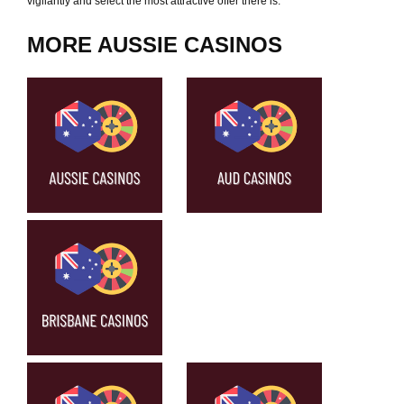
vigilantly and select the most attractive offer there is.
MORE AUSSIE CASINOS