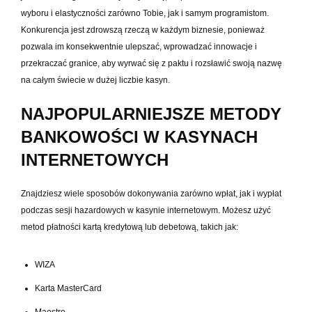
wyboru i elastyczności zarówno Tobie, jak i samym programistom.
Konkurencja jest zdrowszą rzeczą w każdym biznesie, ponieważ
pozwala im konsekwentnie ulepszać, wprowadzać innowacje i
przekraczać granice, aby wyrwać się z paktu i rozsławić swoją nazwę
na całym świecie w dużej liczbie kasyn.
NAJPOPULARNIEJSZE METODY
BANKOWOŚCI W KASYNACH
INTERNETOWYCH
Znajdziesz wiele sposobów dokonywania zarówno wpłat, jak i wypłat
podczas sesji hazardowych w kasynie internetowym. Możesz użyć
metod płatności kartą kredytową lub debetową, takich jak:
WIZA
Karta MasterCard
Maestro