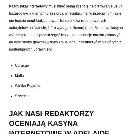
Każdy lokal internetowy musi mieć pełną licencję na oferowanie usług
hazardowych klientom przez organy regulacyjne, w przeciwnym razie
nie będzie mógł funkcjonować. Istnieje kilka renomowanych
autorytetów na świecie, które wydają te licencje, a każde nowe kasyno
w Adelajdzie musi przestrzegać ich zasad. Licencję można zobaczyć
na dole strony głównej witryny i musi ona uczestniczyć w niektórych z
następujących uprawnień:
Curaçao
Malta
Wielka Brytania
Szwecja.
JAK NASI REDAKTORZY
OCENIAJĄ KASYNA
INTERNETOWE W ADELAIDE