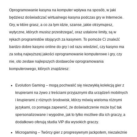
Oprogramowanie kasyna na komputer wpływa na sposób, w jaki
będziesz doświadczać wirtualnego kasyna podczas gry w Internecie.
Gry, w które grasz, a co za tym idzie, szanse, jakie otrzymujesz,
wytyczne, których musisz przestrzegać, oraz ustalone limity, są w
rękach programistów stojących za kasynem. To pomoże Ci znaleźć
bardzo dobre kasyno online do gry i od razu wiedzieć, czy kasyno ma
za sobą najwyższej jakości oprogramowanie komputerowe i gry, czy
nie, oto zestaw najlepszych dostawców oprogramowania
komputerowego, których znajdziesz:
Evolution Gaming – mogą pochwalić się niezwykłą kolekcją gier z
krupierami na żywo z treściami przyjaznymi dla urządzeń mobilnych
i krupierami z różnych środowisk, którzy mówią wieloma różnymi
językami, co pomaga zapewnić, że doświadczenie może być tak
spersonalizowane i wygodne, jak to tylko możliwe dla ich graczy, a
dodatkowo oferują studia VIP dla wysokich graczy.
Microgaming – Twórcy gier z progresywnym jackpotem, niezależnie