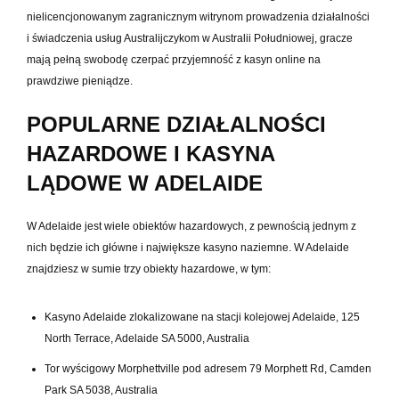
nielicencjonowanym zagranicznym witrynom prowadzenia działalności
i świadczenia usług Australijczykom w Australii Południowej, gracze
mają pełną swobodę czerpać przyjemność z kasyn online na
prawdziwe pieniądze.
POPULARNE DZIAŁALNOŚCI
HAZARDOWE I KASYNA
LĄDOWE W ADELAIDE
W Adelaide jest wiele obiektów hazardowych, z pewnością jednym z
nich będzie ich główne i największe kasyno naziemne. W Adelaide
znajdziesz w sumie trzy obiekty hazardowe, w tym:
Kasyno Adelaide zlokalizowane na stacji kolejowej Adelaide, 125
North Terrace, Adelaide SA 5000, Australia
Tor wyścigowy Morphettville pod adresem 79 Morphett Rd, Camden
Park SA 5038, Australia