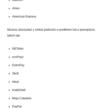
Amex
American Express
Możesz skorzystać z metod płatności e-portfelem lub e-pieniędzmi,
takich jak:
NETeller
ecoPayz
EntroPay
Skrill
ideał
InstaDebit
Moja Cytadela
PayPal