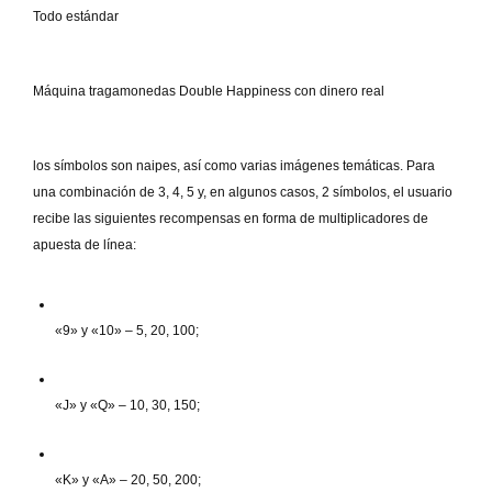
Todo estándar
Máquina tragamonedas Double Happiness con dinero real
los símbolos son naipes, así como varias imágenes temáticas. Para
una combinación de 3, 4, 5 y, en algunos casos, 2 símbolos, el usuario
recibe las siguientes recompensas en forma de multiplicadores de
apuesta de línea:
«9» y «10» – 5, 20, 100;
«J» y «Q» – 10, 30, 150;
«K» y «A» – 20, 50, 200;