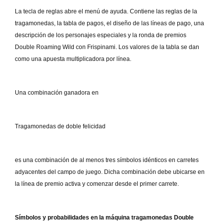
La tecla de reglas abre el menú de ayuda. Contiene las reglas de la
tragamonedas, la tabla de pagos, el diseño de las líneas de pago, una
descripción de los personajes especiales y la ronda de premios
Double Roaming Wild con Frispinami. Los valores de la tabla se dan
como una apuesta multiplicadora por línea.
Una combinación ganadora en
Tragamonedas de doble felicidad
es una combinación de al menos tres símbolos idénticos en carretes
adyacentes del campo de juego. Dicha combinación debe ubicarse en
la línea de premio activa y comenzar desde el primer carrete.
Símbolos y probabilidades en la máquina tragamonedas Double