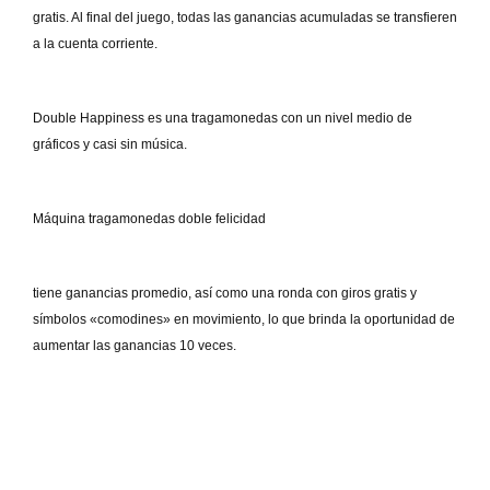
gratis. Al final del juego, todas las ganancias acumuladas se transfieren
a la cuenta corriente.
Double Happiness es una tragamonedas con un nivel medio de
gráficos y casi sin música.
Máquina tragamonedas doble felicidad
tiene ganancias promedio, así como una ronda con giros gratis y
símbolos «comodines» en movimiento, lo que brinda la oportunidad de
aumentar las ganancias 10 veces.