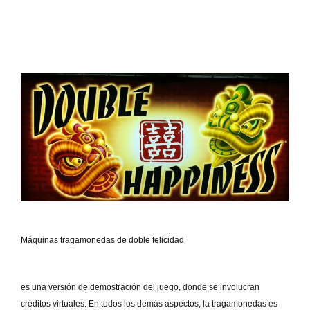
Máquinas tragamonedas de doble felicidad
es una versión de demostración del juego, donde se involucran
créditos virtuales. En todos los demás aspectos, la tragamonedas es