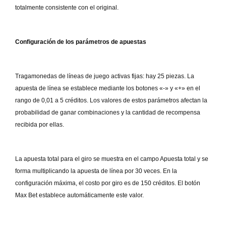
totalmente consistente con el original.
Configuración de los parámetros de apuestas
Tragamonedas de líneas de juego activas fijas: hay 25 piezas. La
apuesta de línea se establece mediante los botones «-» y «+» en el
rango de 0,01 a 5 créditos. Los valores de estos parámetros afectan la
probabilidad de ganar combinaciones y la cantidad de recompensa
recibida por ellas.
La apuesta total para el giro se muestra en el campo Apuesta total y se
forma multiplicando la apuesta de línea por 30 veces. En la
configuración máxima, el costo por giro es de 150 créditos. El botón
Max Bet establece automáticamente este valor.