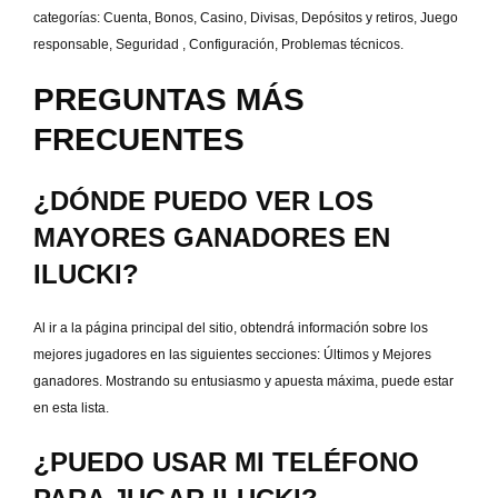
categorías: Cuenta, Bonos, Casino, Divisas, Depósitos y retiros, Juego
responsable, Seguridad , Configuración, Problemas técnicos.
PREGUNTAS MÁS
FRECUENTES
¿DÓNDE PUEDO VER LOS
MAYORES GANADORES EN
ILUCKI?
Al ir a la página principal del sitio, obtendrá información sobre los
mejores jugadores en las siguientes secciones: Últimos y Mejores
ganadores. Mostrando su entusiasmo y apuesta máxima, puede estar
en esta lista.
¿PUEDO USAR MI TELÉFONO