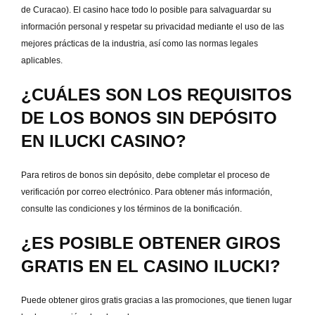
de Curacao). El casino hace todo lo posible para salvaguardar su
información personal y respetar su privacidad mediante el uso de las
mejores prácticas de la industria, así como las normas legales
aplicables.
¿CUÁLES SON LOS REQUISITOS
DE LOS BONOS SIN DEPÓSITO
EN ILUCKI CASINO?
Para retiros de bonos sin depósito, debe completar el proceso de
verificación por correo electrónico. Para obtener más información,
consulte las condiciones y los términos de la bonificación.
¿ES POSIBLE OBTENER GIROS
GRATIS EN EL CASINO ILUCKI?
Puede obtener giros gratis gracias a las promociones, que tienen lugar