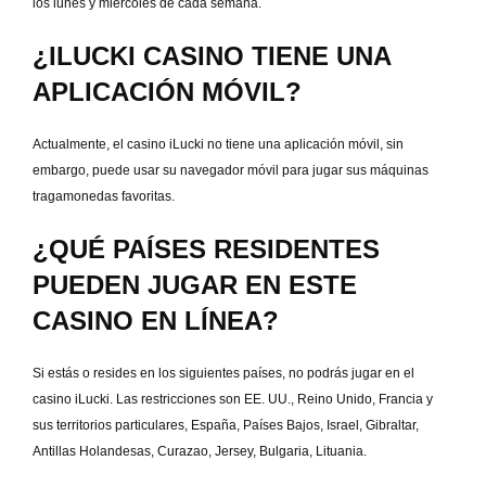
los lunes y miércoles de cada semana.
¿ILUCKI CASINO TIENE UNA
APLICACIÓN MÓVIL?
Actualmente, el casino iLucki no tiene una aplicación móvil, sin
embargo, puede usar su navegador móvil para jugar sus máquinas
tragamonedas favoritas.
¿QUÉ PAÍSES RESIDENTES
PUEDEN JUGAR EN ESTE
CASINO EN LÍNEA?
Si estás o resides en los siguientes países, no podrás jugar en el
casino iLucki. Las restricciones son EE. UU., Reino Unido, Francia y
sus territorios particulares, España, Países Bajos, Israel, Gibraltar,
Antillas Holandesas, Curazao, Jersey, Bulgaria, Lituania.