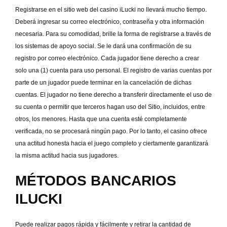
Registrarse en el sitio web del casino iLucki no llevará mucho tiempo.
Deberá ingresar su correo electrónico, contraseña y otra información
necesaria. Para su comodidad, brille la forma de registrarse a través de
los sistemas de apoyo social. Se le dará una confirmación de su
registro por correo electrónico. Cada jugador tiene derecho a crear
solo una (1) cuenta para uso personal. El registro de varias cuentas por
parte de un jugador puede terminar en la cancelación de dichas
cuentas. El jugador no tiene derecho a transferir directamente el uso de
su cuenta o permitir que terceros hagan uso del Sitio, incluidos, entre
otros, los menores. Hasta que una cuenta esté completamente
verificada, no se procesará ningún pago. Por lo tanto, el casino ofrece
una actitud honesta hacia el juego completo y ciertamente garantizará
la misma actitud hacia sus jugadores.
MÉTODOS BANCARIOS
ILUCKI
Puede realizar pagos rápida y fácilmente y retirar la cantidad de