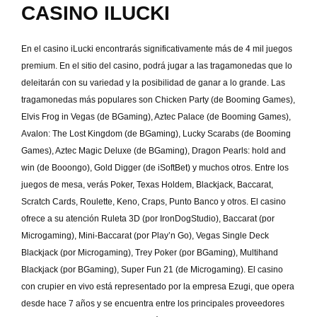
CASINO ILUCKI
En el casino iLucki encontrarás significativamente más de 4 mil juegos
premium. En el sitio del casino, podrá jugar a las tragamonedas que lo
deleitarán con su variedad y la posibilidad de ganar a lo grande. Las
tragamonedas más populares son Chicken Party (de Booming Games),
Elvis Frog in Vegas (de BGaming), Aztec Palace (de Booming Games),
Avalon: The Lost Kingdom (de BGaming), Lucky Scarabs (de Booming
Games), Aztec Magic Deluxe (de BGaming), Dragon Pearls: hold and
win (de Booongo), Gold Digger (de iSoftBet) y muchos otros. Entre los
juegos de mesa, verás Poker, Texas Holdem, Blackjack, Baccarat,
Scratch Cards, Roulette, Keno, Craps, Punto Banco y otros. El casino
ofrece a su atención Ruleta 3D (por IronDogStudio), Baccarat (por
Microgaming), Mini-Baccarat (por Play’n Go), Vegas Single Deck
Blackjack (por Microgaming), Trey Poker (por BGaming), Multihand
Blackjack (por BGaming), Super Fun 21 (de Microgaming). El casino
con crupier en vivo está representado por la empresa Ezugi, que opera
desde hace 7 años y se encuentra entre los principales proveedores