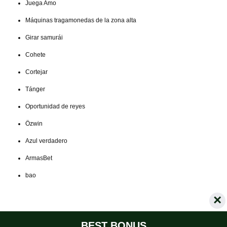
Juega Amo
Máquinas tragamonedas de la zona alta
Girar samurái
Cohete
Cortejar
Tánger
Oportunidad de reyes
Özwin
Azul verdadero
ArmasBet
bao
×
BEST BONUS