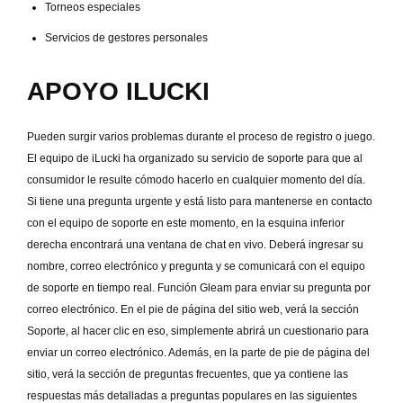
Torneos especiales
Servicios de gestores personales
APOYO ILUCKI
Pueden surgir varios problemas durante el proceso de registro o juego.
El equipo de iLucki ha organizado su servicio de soporte para que al
consumidor le resulte cómodo hacerlo en cualquier momento del día.
Si tiene una pregunta urgente y está listo para mantenerse en contacto
con el equipo de soporte en este momento, en la esquina inferior
derecha encontrará una ventana de chat en vivo. Deberá ingresar su
nombre, correo electrónico y pregunta y se comunicará con el equipo
de soporte en tiempo real. Función Gleam para enviar su pregunta por
correo electrónico. En el pie de página del sitio web, verá la sección
Soporte, al hacer clic en eso, simplemente abrirá un cuestionario para
enviar un correo electrónico. Además, en la parte de pie de página del
sitio, verá la sección de preguntas frecuentes, que ya contiene las
respuestas más detalladas a preguntas populares en las siguientes