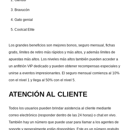
Bravucón
Gato genial
Coolcat Elite
Los grandes beneficios son mejores bonos, seguro mensual, fichas
gratis, límites de retiro más rápidos y más altos, y además límites de
apuestas más altos. Los niveles más altos también pueden acceder a
un anfitrión VIP dedicado y pueden obtener recompensas especiales y
unirse a eventos impresionantes. El seguro mensual comienza al 10%
con el nivel 1 y llega al 50% con el nivel 5.
ATENCIÓN AL CLIENTE
Todos los usuarios pueden brindar asistencia al cliente mediante
correo electrónico (responder dentro de las 24 horas) o chat en vivo.
También hay un número que puede usar para llamar a los agentes de
soporte y generalmente están disponibles. Este es un número gratuito