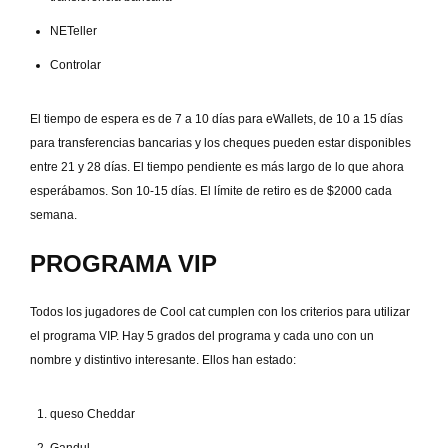
NETeller
Controlar
El tiempo de espera es de 7 a 10 días para eWallets, de 10 a 15 días
para transferencias bancarias y los cheques pueden estar disponibles
entre 21 y 28 días. El tiempo pendiente es más largo de lo que ahora
esperábamos. Son 10-15 días. El límite de retiro es de $2000 cada
semana.
PROGRAMA VIP
Todos los jugadores de Cool cat cumplen con los criterios para utilizar
el programa VIP. Hay 5 grados del programa y cada uno con un
nombre y distintivo interesante. Ellos han estado:
queso Cheddar
Gandul