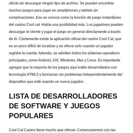
oficial sin descargar ningún tipo de archivo. Se pueden encontrar
muchos juegos para jugar en smartphones y tablets sin
complicaciones. Eso se conoce como la función de juego instantáneo
del casino Cool cat. Había una posibilidad más. Los jugadores pueden
descargar el cliente y jugar el juego en general directamente a través
de él. Ciertamente existe la aplicación oficial del casino Cool Cat, que
es un poco difícil de localizar y se ofrece solo cuando un jugador
registra la cuenta. Además, se admiten todos los sistemas operativos
principales, como Android, iOS, Windows, Mac y Linux. Es importante
agregar que la mayoría de los juegos aquí están desarrollados con
tecnología HTML5 y funcionan sin problemas independientemente del
dispositivo que esté usando un nuevo jugador.
LISTA DE DESARROLLADORES
DE SOFTWARE Y JUEGOS
POPULARES
Cool Cat Casino tiene mucho que ofrecer. Comenzaremos con las