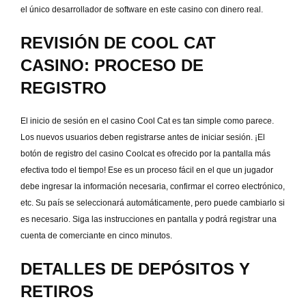
el único desarrollador de software en este casino con dinero real.
REVISIÓN DE COOL CAT
CASINO: PROCESO DE
REGISTRO
El inicio de sesión en el casino Cool Cat es tan simple como parece.
Los nuevos usuarios deben registrarse antes de iniciar sesión. ¡El
botón de registro del casino Coolcat es ofrecido por la pantalla más
efectiva todo el tiempo! Ese es un proceso fácil en el que un jugador
debe ingresar la información necesaria, confirmar el correo electrónico,
etc. Su país se seleccionará automáticamente, pero puede cambiarlo si
es necesario. Siga las instrucciones en pantalla y podrá registrar una
cuenta de comerciante en cinco minutos.
DETALLES DE DEPÓSITOS Y
RETIROS