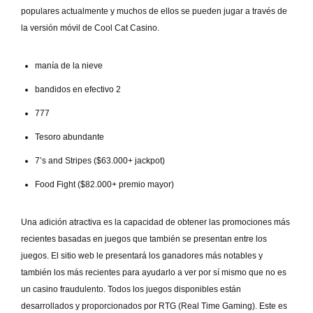
populares actualmente y muchos de ellos se pueden jugar a través de
la versión móvil de Cool Cat Casino.
manía de la nieve
bandidos en efectivo 2
777
Tesoro abundante
7’s and Stripes ($63.000+ jackpot)
Food Fight ($82.000+ premio mayor)
Una adición atractiva es la capacidad de obtener las promociones más
recientes basadas en juegos que también se presentan entre los
juegos. El sitio web le presentará los ganadores más notables y
también los más recientes para ayudarlo a ver por sí mismo que no es
un casino fraudulento. Todos los juegos disponibles están
desarrollados y proporcionados por RTG (Real Time Gaming). Este es