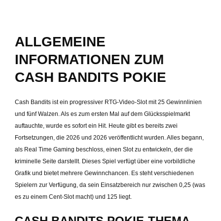
ALLGEMEINE
INFORMATIONEN ZUM
CASH BANDITS POKIE
Cash Bandits ist ein progressiver RTG-Video-Slot mit 25 Gewinnlinien
und fünf Walzen. Als es zum ersten Mal auf dem Glücksspielmarkt
auftauchte, wurde es sofort ein Hit. Heute gibt es bereits zwei
Fortsetzungen, die 2026 und 2026 veröffentlicht wurden. Alles begann,
als Real Time Gaming beschloss, einen Slot zu entwickeln, der die
kriminelle Seite darstellt. Dieses Spiel verfügt über eine vorbildliche
Grafik und bietet mehrere Gewinnchancen. Es steht verschiedenen
Spielern zur Verfügung, da sein Einsatzbereich nur zwischen 0,25 (was
es zu einem Cent-Slot macht) und 125 liegt.
CASH BANDITS POKIE-THEMA