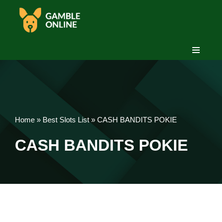
Zum
Inhalt
springen
Home
»
Best Slots List
»
CASH BANDITS POKIE
CASH BANDITS POKIE