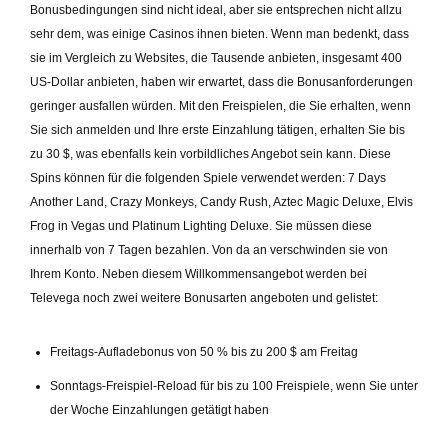
Bonusbedingungen sind nicht ideal, aber sie entsprechen nicht allzu
sehr dem, was einige Casinos ihnen bieten. Wenn man bedenkt, dass
sie im Vergleich zu Websites, die Tausende anbieten, insgesamt 400
US-Dollar anbieten, haben wir erwartet, dass die Bonusanforderungen
geringer ausfallen würden. Mit den Freispielen, die Sie erhalten, wenn
Sie sich anmelden und Ihre erste Einzahlung tätigen, erhalten Sie bis
zu 30 $, was ebenfalls kein vorbildliches Angebot sein kann. Diese
Spins können für die folgenden Spiele verwendet werden: 7 Days
Another Land, Crazy Monkeys, Candy Rush, Aztec Magic Deluxe, Elvis
Frog in Vegas und Platinum Lighting Deluxe. Sie müssen diese
innerhalb von 7 Tagen bezahlen. Von da an verschwinden sie von
Ihrem Konto. Neben diesem Willkommensangebot werden bei
Televega noch zwei weitere Bonusarten angeboten und gelistet:
Freitags-Aufladebonus von 50 % bis zu 200 $ am Freitag
Sonntags-Freispiel-Reload für bis zu 100 Freispiele, wenn Sie unter
der Woche Einzahlungen getätigt haben