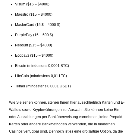
Visum ($15 – $4000)
Maestro ($15 – $4000)
MasterCard (15 $ – 4000 $)
PurplePay (15 – 500 $)
Neosurf ($15 – $4000)
Ecopayz ($15 – $4000)
Bitcoin (mindestens 0,0001 BTC)
LiteCoin (mindestens 0,01 LTC)
Tether (mindestens 0,0001 USDT)
Wie Sie sehen können, stehen Ihnen hier ausschließlich Karten und E-
Wallets sowie Kryptowährungen zur Auswahl. Sie können keine Ein-
oder Auszahlungen per Banküberweisung vornehmen, keine Prepaid-
Karten oder andere Bankmethoden verwenden, die in modernen
Casinos verfügbar sind. Dennoch ist es eine großartige Option, da die