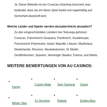
Ja. Diese Website ist von Curacao eGaming lizenziert, was
bedeutet, dass sie ein faires Spiel bietet und regelmäßig auf
Sicherheit überprüft wird.
Welche Länder und Spieler werden akzeptiert/nicht akzeptiert?
Zu den eingeschränkten Ländern bei Televega gehören:
Curacao, Französisch-Guayana, Frankreich, Guadeloupe,
Französisch-Polynesien, Israel, Mayotte, Litauen, Martinique,
Niederlande, Réunion, Neukaledonien, St. Martin,
Großbritannien, Spanien, Vereinigte Staaten, Futuna, und Wallis.
WEITERE BEWERTUNGEN VON AU CASINOS:
Casino Mate
Spin Samurai
Ozwin
Fairgo
21 Herzöge
Rakete
Echtes Blau
Wilder Stier