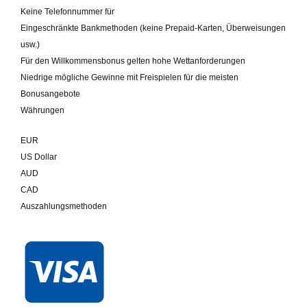
Keine Telefonnummer für
Eingeschränkte Bankmethoden (keine Prepaid-Karten, Überweisungen
usw.)
Für den Willkommensbonus gelten hohe Wettanforderungen
Niedrige mögliche Gewinne mit Freispielen für die meisten
Bonusangebote
Währungen
EUR
US Dollar
AUD
CAD
Auszahlungsmethoden