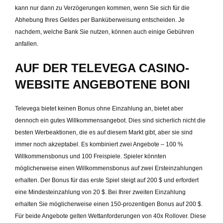
kann nur dann zu Verzögerungen kommen, wenn Sie sich für die
Abhebung Ihres Geldes per Banküberweisung entscheiden. Je
nachdem, welche Bank Sie nutzen, können auch einige Gebühren
anfallen.
AUF DER TELEVEGA CASINO-
WEBSITE ANGEBOTENE BONI
Televega bietet keinen Bonus ohne Einzahlung an, bietet aber
dennoch ein gutes Willkommensangebot. Dies sind sicherlich nicht die
besten Werbeaktionen, die es auf diesem Markt gibt, aber sie sind
immer noch akzeptabel. Es kombiniert zwei Angebote – 100 %
Willkommensbonus und 100 Freispiele. Spieler könnten
möglicherweise einen Willkommensbonus auf zwei Ersteinzahlungen
erhalten. Der Bonus für das erste Spiel steigt auf 200 $ und erfordert
eine Mindesteinzahlung von 20 $. Bei Ihrer zweiten Einzahlung
erhalten Sie möglicherweise einen 150-prozentigen Bonus auf 200 $.
Für beide Angebote gelten Wettanforderungen von 40x Rollover. Diese