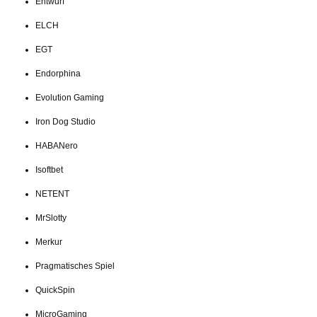
Entwurf
ELCH
EGT
Endorphina
Evolution Gaming
Iron Dog Studio
HABANero
Isoftbet
NETENT
MrSlotty
Merkur
Pragmatisches Spiel
QuickSpin
MicroGaming