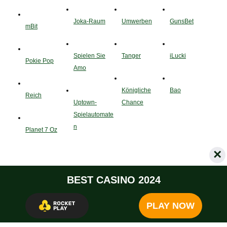
Joka-Raum
Umwerben
GunsBet
mBit
Spielen Sie
Tanger
iLucki
Pokie Pop
Amo
Königliche
Bao
Reich
Uptown-
Chance
Spielautomate
n
Planet 7 Oz
×
BEST CASINO 2024
PLAY NOW
ADVERTISE