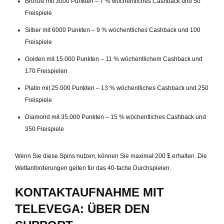
Bronze mit 3000 Punkten – 7 % wöchentliches Cashback und 50
Freispiele
Silber mit 6000 Punkten – 9 % wöchentliches Cashback und 100
Freispiele
Golden mit 15.000 Punkten – 11 % wöchentlichem Cashback und
170 Freispielen
Platin mit 25.000 Punkten – 13 % wöchentliches Cashback und 250
Freispiele
Diamond mit 35.000 Punkten – 15 % wöchentliches Cashback und
350 Freispiele
Wenn Sie diese Spins nutzen, können Sie maximal 200 $ erhalten. Die
Wettanforderungen gelten für das 40-fache Durchspielen.
KONTAKTAUFNAHME MIT
TELEVEGA: ÜBER DEN