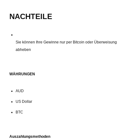
NACHTEILE
Sie können Ihre Gewinne nur per Bitcoin oder Überweisung
abheben
WÄHRUNGEN
AUD
US Dollar
BTC
Auszahlungsmethoden