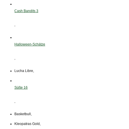
Cash Bandits 3
,
Halloween-Schätze
,
Lucha Libre,
Süße 16
,
Basketbull,
Kleopatras Gold,