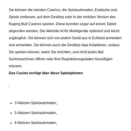
Sie können die meisten Casinos, die Spielautomaten, Esstische und
Spiele umfassen, auf dem Desktop oder in der mobilen Version des
Raging Bull Casinos spielen. Diese konnten sogar auf einem Tablet
abgerufen werden. Die Website ist für Mobilgeräte optimiert und leicht
zugänglich. Sie können sich von jedem Gerät aus in Echtzeit anmelden
und anmelden. Sie können auch die Desktop-App installieren, sodass
Sie spielen können, wann Sie möchten, und nicht jedes Mal
Suchmaschinen öffnen oder Ihre Registrierungsdaten hinzufügen
müssen.
Das Casino verfügt über diese Spieloptionen
:
3-Walzen-Spielautomaten,
5-Walzen-Spielautomaten,
6-Walzen-Spielautomaten,