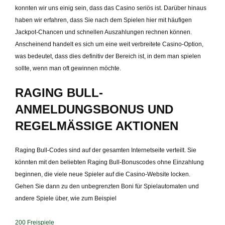
konnten wir uns einig sein, dass das Casino seriös ist. Darüber hinaus
haben wir erfahren, dass Sie nach dem Spielen hier mit häufigen
Jackpot-Chancen und schnellen Auszahlungen rechnen können.
Anscheinend handelt es sich um eine weit verbreitete Casino-Option,
was bedeutet, dass dies definitiv der Bereich ist, in dem man spielen
sollte, wenn man oft gewinnen möchte.
RAGING BULL-
ANMELDUNGSBONUS UND
REGELMÄSSIGE AKTIONEN
Raging Bull-Codes sind auf der gesamten Internetseite verteilt. Sie
könnten mit den beliebten Raging Bull-Bonuscodes ohne Einzahlung
beginnen, die viele neue Spieler auf die Casino-Website locken.
Gehen Sie dann zu den unbegrenzten Boni für Spielautomaten und
andere Spiele über, wie zum Beispiel
200 Freispiele