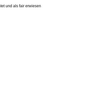
et und als fair erwiesen