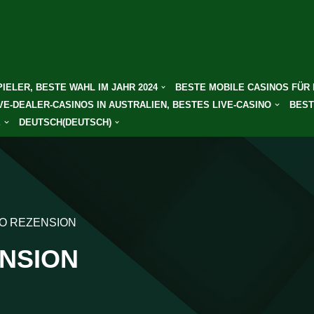
IELER, BESTE WAHL IM JAHR 2024
BESTE MOBILE CASINOS FÜR
VE-DEALER-CASINOS IN AUSTRALIEN, BESTES LIVE-CASINO
BEST
E
DEUTSCH
(
DEUTSCH
)
NO REZENSION
ENSION