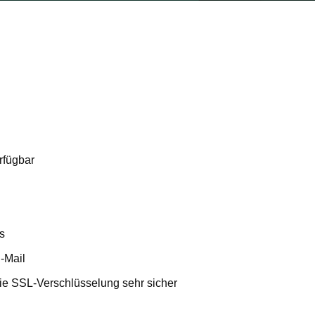
rfügbar
s
-Mail
wie SSL-Verschlüsselung sehr sicher