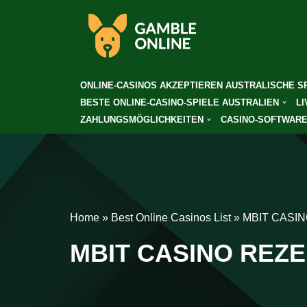
Zum
Inhalt
springen
ONLINE-CASINOS AKZEPTIEREN AUSTRALISCHE SP
BESTE ONLINE-CASINO-SPIELE AUSTRALIEN
LI
ZAHLUNGSMÖGLICHKEITEN
CASINO-SOFTWAR
Home
»
Best Online Casinos List
»
MBIT CASI
MBIT CASINO REZ