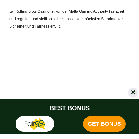
Ja, Rolling Slots Casino ist von der Malta Gaming Authority lizenziert
und reguliert und stellt so sicher, dass es die höchsten Standards an
Sicherheit und Fairness erfüllt.
×
BEST BONUS
GET BONUS
ADVERTISE