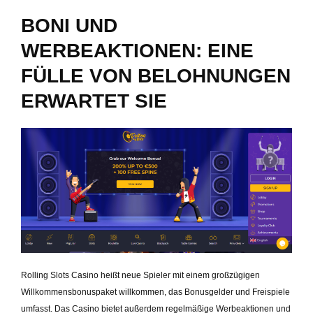
BONI UND
WERBEAKTIONEN: EINE
FÜLLE VON BELOHNUNGEN
ERWARTET SIE
Rolling Slots Casino heißt neue Spieler mit einem großzügigen
Willkommensbonuspaket willkommen, das Bonusgelder und Freispiele
umfasst. Das Casino bietet außerdem regelmäßige Werbeaktionen und