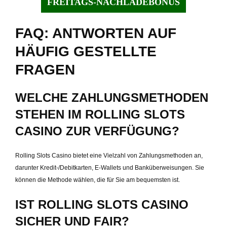
FREITAGS-NACHLADEBONUS
FAQ: ANTWORTEN AUF
HÄUFIG GESTELLTE
FRAGEN
WELCHE ZAHLUNGSMETHODEN
STEHEN IM ROLLING SLOTS
CASINO ZUR VERFÜGUNG?
Rolling Slots Casino bietet eine Vielzahl von Zahlungsmethoden an,
darunter Kredit-/Debitkarten, E-Wallets und Banküberweisungen. Sie
können die Methode wählen, die für Sie am bequemsten ist.
IST ROLLING SLOTS CASINO
SICHER UND FAIR?