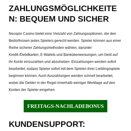
ZAHLUNGSMÖGLICHKEITE
N: BEQUEM UND SICHER
Neospin Casino bietet eine Vielzahl von Zahlungsoptionen, die den
Bedürfnissen jedes Spielers gerecht werden. Spieler können aus einer
Reihe sicherer Zahlungsmethoden wählen, darunter
Kredit-/Debitkarten, E-Wallets und Banküberweisungen, um Geld auf
ihr Konto einzuzahlen und abzuheben. Einzahlungen werden sofort
bearbeitet, sodass Spieler sofort mit dem Spielen ihrer Lieblingsspiele
beginnen können. Auch Auszahlungen werden schnell bearbeitet,
wobei die Gelder in der Regel innerhalb weniger Werktage auf den
Konten der Spieler eingehen.
FREITAGS-NACHLADEBONUS
KUNDENSUPPORT: