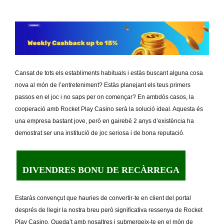
Cansat de tots els establiments habituals i estàs buscant alguna cosa
nova al món de l’entreteniment? Estàs planejant els teus primers
passos en el joc i no saps per on començar? En ambdós casos, la
cooperació amb Rocket Play Casino serà la solució ideal. Aquesta és
una empresa bastant jove, però en gairebé 2 anys d’existència ha
demostrat ser una institució de joc seriosa i de bona reputació.
DIVENDRES BONU DE RECÀRREGA
Estaràs convençut que hauries de convertir-te en client del portal
després de llegir la nostra breu però significativa ressenya de Rocket
Play Casino. Queda’t amb nosaltres i submergeix-te en el món de