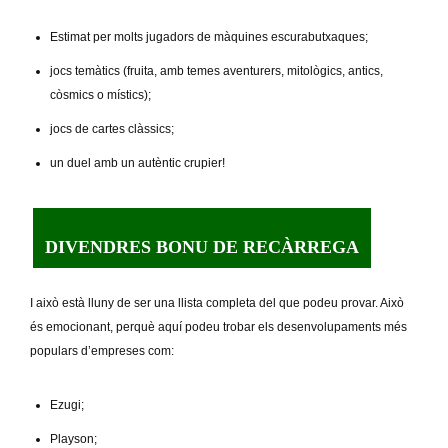
Estimat per molts jugadors de màquines escurabutxaques;
jocs temàtics (fruita, amb temes aventurers, mitològics, antics,
còsmics o místics);
jocs de cartes clàssics;
un duel amb un autèntic crupier!
DIVENDRES BONU DE RECÀRREGA
I això està lluny de ser una llista completa del que podeu provar. Això
és emocionant, perquè aquí podeu trobar els desenvolupaments més
populars d’empreses com:
Ezugi;
Playson;