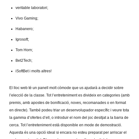
veritable laboratori;
Vivo Gaming;
Habanero;
Igrosoft;
Tom Horn;
Bet2Tech;
iSoftBet i molts altres!
El lloc web té un panell molt còmode que us ajudarà a decidir sobre
l’elecció de la classe. Tot l’entreteniment es divideix en categories (amb
premis, amb apostes de bonificació, noves, recomanades o en format
en directe). També podeu triar un desenvolupador específic i veure tota
la gamma d’ofertes d’ell, o introduir el nom del joc desitjat a la barra de
cerca. Tot l’entreteniment està disponible en mode de demostració.
Aquesta és una opció ideal si encara no esteu preparat per arriscar el