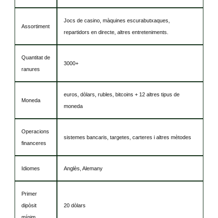
Jocs de casino, màquines escurabutxaques,
Assortiment
repartidors en directe, altres entreteniments.
Quantitat de
3000+
ranures
euros, dòlars, rubles, bitcoins + 12 altres tipus de
Moneda
moneda
Operacions
sistemes bancaris, targetes, carteres i altres mètodes
financeres
Idiomes
Anglès, Alemany
Primer
dipòsit
20 dòlars
mínim