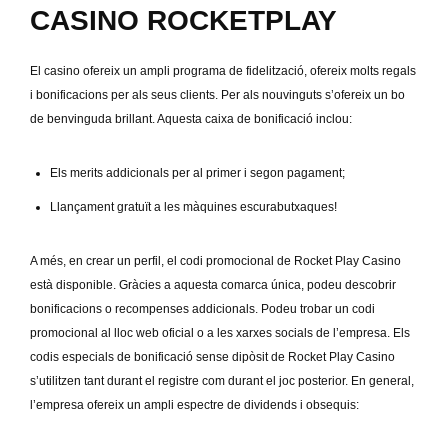
CASINO ROCKETPLAY
El casino ofereix un ampli programa de fidelització, ofereix molts regals
i bonificacions per als seus clients. Per als nouvinguts s’ofereix un bo
de benvinguda brillant. Aquesta caixa de bonificació inclou:
Els merits addicionals per al primer i segon pagament;
Llançament gratuït a les màquines escurabutxaques!
A més, en crear un perfil, el codi promocional de Rocket Play Casino
està disponible. Gràcies a aquesta comarca única, podeu descobrir
bonificacions o recompenses addicionals. Podeu trobar un codi
promocional al lloc web oficial o a les xarxes socials de l’empresa. Els
codis especials de bonificació sense dipòsit de Rocket Play Casino
s’utilitzen tant durant el registre com durant el joc posterior. En general,
l’empresa ofereix un ampli espectre de dividends i obsequis: