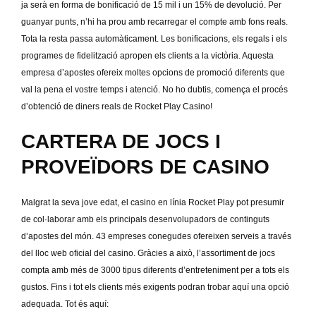
ja serà en forma de bonificació de 15 mil i un 15% de devolució. Per
guanyar punts, n’hi ha prou amb recarregar el compte amb fons reals.
Tota la resta passa automàticament. Les bonificacions, els regals i els
programes de fidelització apropen els clients a la victòria. Aquesta
empresa d’apostes ofereix moltes opcions de promoció diferents que
val la pena el vostre temps i atenció. No ho dubtis, comença el procés
d’obtenció de diners reals de Rocket Play Casino!
CARTERA DE JOCS I
PROVEÏDORS DE CASINO
Malgrat la seva jove edat, el casino en línia Rocket Play pot presumir
de col·laborar amb els principals desenvolupadors de continguts
d’apostes del món. 43 empreses conegudes ofereixen serveis a través
del lloc web oficial del casino. Gràcies a això, l’assortiment de jocs
compta amb més de 3000 tipus diferents d’entreteniment per a tots els
gustos. Fins i tot els clients més exigents podran trobar aquí una opció
adequada. Tot és aquí: