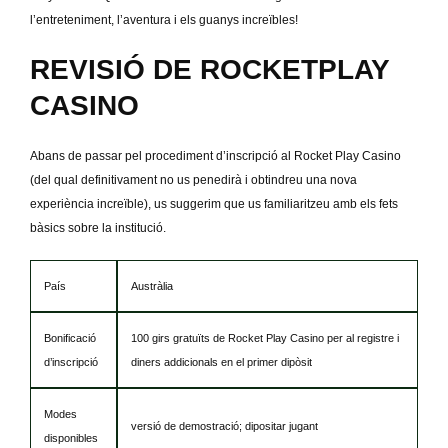
l’entreteniment, l’aventura i els guanys increïbles!
REVISIÓ DE ROCKETPLAY
CASINO
Abans de passar pel procediment d’inscripció al Rocket Play Casino
(del qual definitivament no us penedirà i obtindreu una nova
experiència increïble), us suggerim que us familiaritzeu amb els fets
bàsics sobre la institució.
País
Austràlia
Bonificació
100 girs gratuïts de Rocket Play Casino per al registre i
d’inscripció
diners addicionals en el primer dipòsit
Modes
versió de demostració; dipositar jugant
disponibles