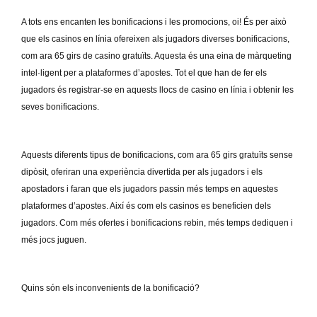
A tots ens encanten les bonificacions i les promocions, oi! És per això
que els casinos en línia ofereixen als jugadors diverses bonificacions,
com ara 65 girs de casino gratuïts. Aquesta és una eina de màrqueting
intel·ligent per a plataformes d’apostes. Tot el que han de fer els
jugadors és registrar-se en aquests llocs de casino en línia i obtenir les
seves bonificacions.
Aquests diferents tipus de bonificacions, com ara 65 girs gratuïts sense
dipòsit, oferiran una experiència divertida per als jugadors i els
apostadors i faran que els jugadors passin més temps en aquestes
plataformes d’apostes. Així és com els casinos es beneficien dels
jugadors. Com més ofertes i bonificacions rebin, més temps dediquen i
més jocs juguen.
Quins són els inconvenients de la bonificació?