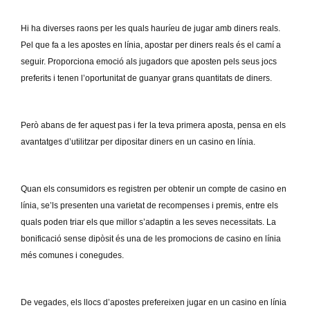
Hi ha diverses raons per les quals hauríeu de jugar amb diners reals.
Pel que fa a les apostes en línia, apostar per diners reals és el camí a
seguir. Proporciona emoció als jugadors que aposten pels seus jocs
preferits i tenen l’oportunitat de guanyar grans quantitats de diners.
Però abans de fer aquest pas i fer la teva primera aposta, pensa en els
avantatges d’utilitzar per dipositar diners en un casino en línia.
Quan els consumidors es registren per obtenir un compte de casino en
línia, se’ls presenten una varietat de recompenses i premis, entre els
quals poden triar els que millor s’adaptin a les seves necessitats. La
bonificació sense dipòsit és una de les promocions de casino en línia
més comunes i conegudes.
De vegades, els llocs d’apostes prefereixen jugar en un casino en línia