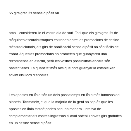
65 girs gratuïts sense dipòsit Au
amb—considereu-lo el vostre dia de sort. Tot i que els girs gratuïts de
màquines escurabutxaques es troben entre les promocions de casino
més tradicionals, els girs de bonificació sense dipòsit no són fàcils de
trobar. Aquestes promocions no prometen que guanyareu una
recompensa en efectiu, però les vostres possibilitats encara són
bastant altes. La quantitat més alta que pots guanyar la estableixen
sovint els llocs d’apostes.
Les apostes en línia són un dels passatemps en línia més famosos del
planeta. Tanmateix, el que la majoria de la gent no sap és que les
apostes en línia també poden ser una manera lucrativa de
complementar els vostres ingressos si avui obteniu noves girs gratuïtes
en un casino sense dipòsit.