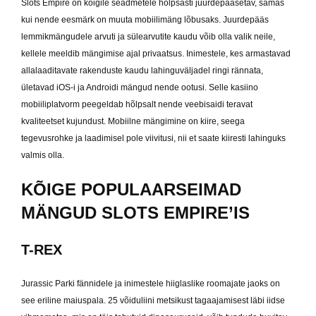
Slots Empire on kõigile seadmetele hõlpsasti juurdepääsetav, samas
kui nende eesmärk on muuta mobiilimäng lõbusaks. Juurdepääs
lemmikmängudele arvuti ja sülearvutite kaudu võib olla valik neile,
kellele meeldib mängimise ajal privaatsus. Inimestele, kes armastavad
allalaaditavate rakenduste kaudu lahinguväljadel ringi rännata,
ületavad iOS-i ja Androidi mängud nende ootusi. Selle kasiino
mobiiliplatvorm peegeldab hõlpsalt nende veebisaidi teravat
kvaliteetset kujundust. Mobiilne mängimine on kiire, seega
tegevusrohke ja laadimisel pole viivitusi, nii et saate kiiresti lahinguks
valmis olla.
KÕIGE POPULAARSEIMAD
MÄNGUD SLOTS EMPIRE’IS
T-REX
Jurassic Parki fännidele ja inimestele hiiglaslike roomajate jaoks on
see eriline maiuspala. 25 võiduliini metsikust tagaajamisest läbi iidse