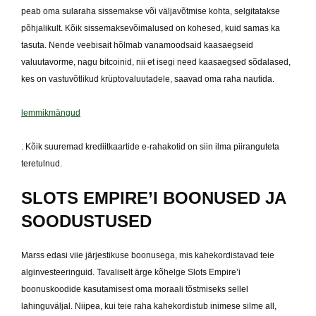
peab oma sularaha sissemakse või väljavõtmise kohta, selgitatakse
põhjalikult. Kõik sissemaksevõimalused on kohesed, kuid samas ka
tasuta. Nende veebisait hõlmab vanamoodsaid kaasaegseid
valuutavorme, nagu bitcoinid, nii et isegi need kaasaegsed sõdalased,
kes on vastuvõtlikud krüptovaluutadele, saavad oma raha nautida.
lemmikmängud
. Kõik suuremad krediitkaartide e-rahakotid on siin ilma piiranguteta
teretulnud.
SLOTS EMPIRE’I BOONUSED JA
SOODUSTUSED
Marss edasi viie järjestikuse boonusega, mis kahekordistavad teie
alginvesteeringuid. Tavaliselt ärge kõhelge Slots Empire’i
boonuskoodide kasutamisest oma moraali tõstmiseks sellel
lahinguväljal. Niipea, kui teie raha kahekordistub inimese silme all,