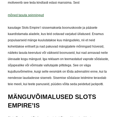
motiveerib see teda kindlasti edasi marssima. Sest
mõned tasuta spinningud
kasutage Slots Empire’i sissemakseta boonuskoode ja pääsete
kaardistamata aladele, kus teid ootavad varjatud üllatused. Enamus
populaarseid mänge kuulutatakse kuu mängudeks, nii et neid
koheldakse eriliselt ja nad pakuvad mängijatele mõningaid hüvesid,
näiteks tasuta keerutusi või väikseid boonuseid, kui nad annavad neile
ülevaate kogu mängust. Iga reklaam on teemastatud vaprate sõdalaste,
sõjapealike või võimsate vallutajate piltidega. See on väga
kujutlusvõimeline, kuigi selle eesmärk on tõsta adrenaliini enne, kui ta
nendesse laudadesse siseneb. Sisemise sõdalase leidmine teravdab
teie meeli, kui teete panuseid, püüdes võita seda peidetud jackpotti.
MÄNGUVÕIMALUSED SLOTS
EMPIRE’IS