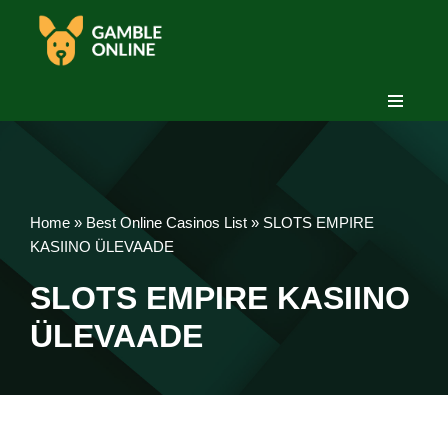
Skip
to
content
Home
»
Best Online Casinos List
»
SLOTS EMPIRE
KASIINO ÜLEVAADE
SLOTS EMPIRE KASIINO
ÜLEVAADE