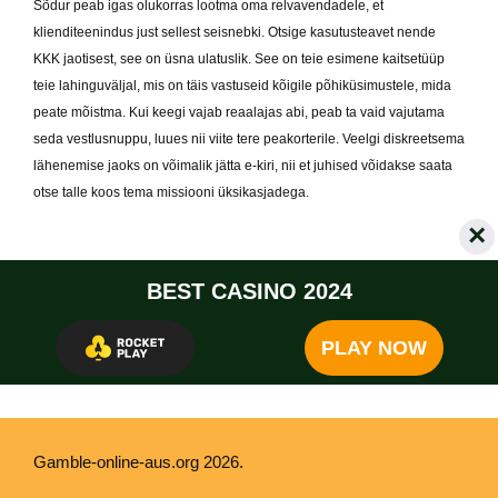
Sõdur peab igas olukorras lootma oma relvavendadele, et
klienditeenindus just sellest seisnebki. Otsige kasutusteavet nende
KKK jaotisest, see on üsna ulatuslik. See on teie esimene kaitsetüüp
teie lahinguväljal, mis on täis vastuseid kõigile põhiküsimustele, mida
peate mõistma. Kui keegi vajab reaalajas abi, peab ta vaid vajutama
seda vestlusnuppu, luues nii viite tere peakorterile. Veelgi diskreetsema
lähenemise jaoks on võimalik jätta e-kiri, nii et juhised võidakse saata
otse talle koos tema missiooni üksikasjadega.
×
BEST CASINO 2024
PLAY NOW
ADVERTISE
Gamble-online-aus.org 2026.