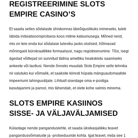
REGISTREERIMINE SLOTS
EMPIRE CASINO’S
Et saada selles sõdalaste ühiskonnas täieõiguslikuks inimeseks, tuleb
läbida initsiatsiooniprotsess koos mitme katsumusega. Mõned neist,
mis on teie enda kui sõdalase tuleviku jaoks olulised, hõlmavad
mõningaid bürokraatlikke formaalsusi, nagu registreerumine. Tõsi, isegi
ägedad võitlejad on sunnitud täitma ametliku heakskiidu saamiseks
ankeete või taotlusi. Nende õnneks muudab Slots Empire selle tehnika
nii valutuks kui võimalik, et saaksite kiiresti hüpata mänguautomaatide
impeeriumi lahinguväljale. Lihtsalt sisestage oma e-postiga
kasutajanimi ja parool, mis tähendab, et olete kohe valmis minema.
SLOTS EMPIRE KASIINOS
SISSE- JA VÄLJAVÄLJAMISED
Külastage nende panganduslehte, et saada üksikasjalikku teavet
pangandusvõimaluste ja -protseduuride kohta. Igat teavet, mida see 1