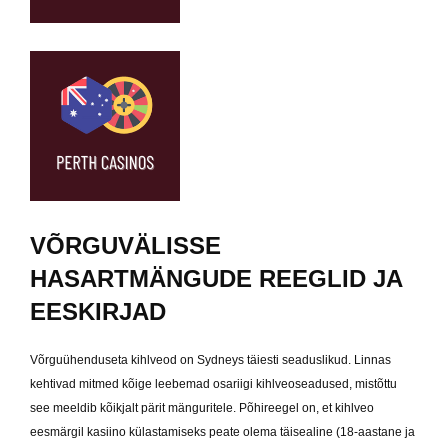
VÕRGUVÄLISSE
HASARTMÄNGUDE REEGLID JA
EESKIRJAD
Võrguühenduseta kihlveod on Sydneys täiesti seaduslikud. Linnas
kehtivad mitmed kõige leebemad osariigi kihlveoseadused, mistõttu
see meeldib kõikjalt pärit mänguritele. Põhireegel on, et kihlveo
eesmärgil kasiino külastamiseks peate olema täisealine (18-aastane ja