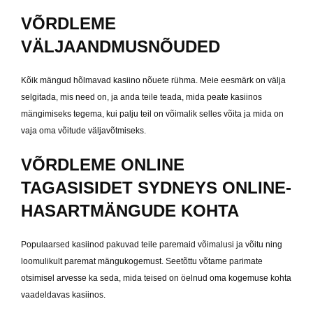
VÕRDLEME
VÄLJAANDMUSNÕUDED
Kõik mängud hõlmavad kasiino nõuete rühma. Meie eesmärk on välja
selgitada, mis need on, ja anda teile teada, mida peate kasiinos
mängimiseks tegema, kui palju teil on võimalik selles võita ja mida on
vaja oma võitude väljavõtmiseks.
VÕRDLEME ONLINE
TAGASISIDET SYDNEYS ONLINE-
HASARTMÄNGUDE KOHTA
Populaarsed kasiinod pakuvad teile paremaid võimalusi ja võitu ning
loomulikult paremat mängukogemust. Seetõttu võtame parimate
otsimisel arvesse ka seda, mida teised on öelnud oma kogemuse kohta
vaadeldavas kasiinos.