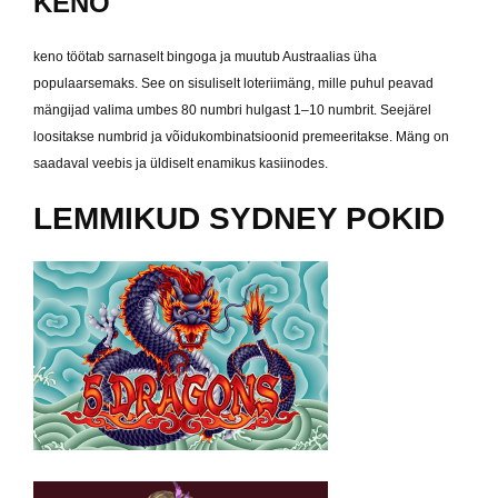
KENO
keno töötab sarnaselt bingoga ja muutub Austraalias üha
populaarsemaks. See on sisuliselt loteriimäng, mille puhul peavad
mängijad valima umbes 80 numbri hulgast 1–10 numbrit. Seejärel
loositakse numbrid ja võidukombinatsioonid premeeritakse. Mäng on
saadaval veebis ja üldiselt enamikus kasiinodes.
LEMMIKUD SYDNEY POKID