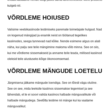
kulgeb nii.
VÕRDLEME HOIUSED
Valisime veebikasiinode testimiseks paremate toimetajate hulgast. Nad
on kogenud mängijad ja enamik neist on töötanud tegelikes
kasiinodes, seega tunnevad nad kõike. Nende esimene algus on alati
näha, kui palju see teile mängimine maksma võib minna. See on siis,
kui me võrdleme sissemakseid ja anname teile teada, millised kasiinod
oleksid teile alustuseks kõige ökonoomsemad.
VÕRDLEME MÄNGUDE LOETELU
Järgmisena jätkame mängude loendiga. See on tõesti väga oluline.
See on see, mida teeksite kasiinos sissemakse tegemisel ja see
tähendab, et te ei soovi valida kasiinos halbade mänguvalikute või
halbade mängudega. Seetõttu testime nii mänge kui ka vaatame
mänguvalikut.