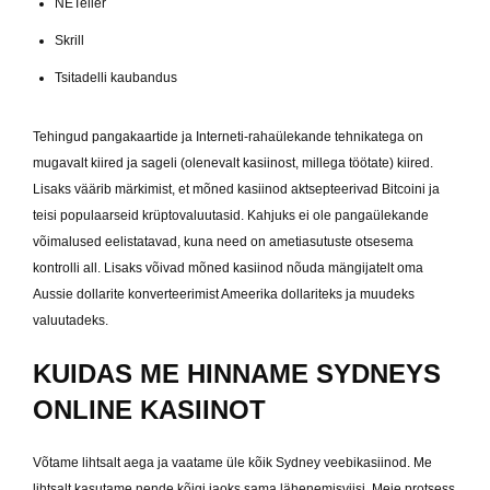
NETeller
Skrill
Tsitadelli kaubandus
Tehingud pangakaartide ja Interneti-rahaülekande tehnikatega on
mugavalt kiired ja sageli (olenevalt kasiinost, millega töötate) kiired.
Lisaks väärib märkimist, et mõned kasiinod aktsepteerivad Bitcoini ja
teisi populaarseid krüptovaluutasid. Kahjuks ei ole pangaülekande
võimalused eelistatavad, kuna need on ametiasutuste otsesema
kontrolli all. Lisaks võivad mõned kasiinod nõuda mängijatelt oma
Aussie dollarite konverteerimist Ameerika dollariteks ja muudeks
valuutadeks.
KUIDAS ME HINNAME SYDNEYS
ONLINE KASIINOT
Võtame lihtsalt aega ja vaatame üle kõik Sydney veebikasiinod. Me
lihtsalt kasutame nende kõigi jaoks sama lähenemisviisi. Meie protsess