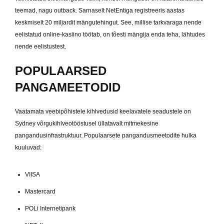
teemad, nagu outback. Sarnaselt NetEntiga registreeris aastas
keskmiselt 20 miljardit mängutehingut. See, millise tarkvaraga nende
eelistatud online-kasiino töötab, on tõesti mängija enda teha, lähtudes
nende eelistustest.
POPULAARSED
PANGAMEETODID
Vaatamata veebipõhistele kihlvedusid keelavatele seadustele on
Sydney võrgukihlveotööstusel üllatavalt mitmekesine
pangandusinfrastruktuur. Populaarsete pangandusmeetodite hulka
kuuluvad:
VIISA
Mastercard
POLi Internetipank