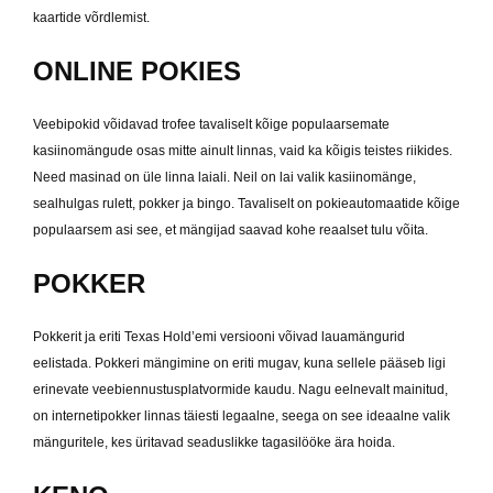
kaartide võrdlemist.
ONLINE POKIES
Veebipokid võidavad trofee tavaliselt kõige populaarsemate
kasiinomängude osas mitte ainult linnas, vaid ka kõigis teistes riikides.
Need masinad on üle linna laiali. Neil on lai valik kasiinomänge,
sealhulgas rulett, pokker ja bingo. Tavaliselt on pokieautomaatide kõige
populaarsem asi see, et mängijad saavad kohe reaalset tulu võita.
POKKER
Pokkerit ja eriti Texas Hold’emi versiooni võivad lauamängurid
eelistada. Pokkeri mängimine on eriti mugav, kuna sellele pääseb ligi
erinevate veebiennustusplatvormide kaudu. Nagu eelnevalt mainitud,
on internetipokker linnas täiesti legaalne, seega on see ideaalne valik
mänguritele, kes üritavad seaduslikke tagasilööke ära hoida.