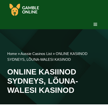
Skip
to
content
Home
»
Aussie Casinos List
»
ONLINE KASIINOD
SYDNEYS, LÕUNA-WALESI KASINOD
ONLINE KASIINOD
SYDNEYS, LÕUNA-
WALESI KASINOD