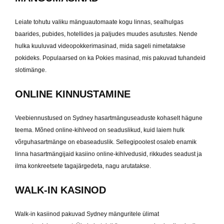
Leiate tohutu valiku mänguautomaate kogu linnas, sealhulgas
baarides, pubides, hotellides ja paljudes muudes asutustes. Nende
hulka kuuluvad videopokkerimasinad, mida sageli nimetatakse
pokideks. Populaarsed on ka Pokies masinad, mis pakuvad tuhandeid
slotimänge.
ONLINE KINNUSTAMINE
Veebiennustused on Sydney hasartmänguseaduste kohaselt hägune
teema. Mõned online-kihlveod on seaduslikud, kuid laiem hulk
võrguhasartmänge on ebaseaduslik. Sellegipoolest osaleb enamik
linna hasartmängijaid kasiino online-kihlvedusid, rikkudes seadust ja
ilma konkreetsete tagajärgedeta, nagu arutatakse.
WALK-IN KASINOD
Walk-in kasiinod pakuvad Sydney mänguritele ülimat