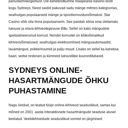
panustamiskogemust. Üle kaheteistkümne maapealse kasiino levib
kogu Sydneys. Need saidid pakuvad sadu mänge mitmes kategoorias,
sealhulgas populaarseid mänge ja spordiennustusvõimalusi. Star
Casino võib olla linna populaarseim. See paistab silma oma ületamatu
luksuse ja elava kihlveotegevuse tõttu. Sellel on kaks mängudele
spetsialiseerunud korrust. Nendel korrustel on kõikvõimalikud
kihlveovõimalused, sealhulgas elektroonilised mänguautomaadid,
lauamängud, pokkeriruumid ja palju muud. Lisaks on sellel ka kaheksa
baari, seitse restorani ja kümneid luksuslikke kuurorditubasid.
SYDNEYS ONLINE-
HASARTMÄNGUDE ÕHKU
PUHASTAMINE
Nagu öeldud, on teatud tüüpi online-kihlveod seaduslikud, samas kui
mõned on 2001. aasta interaktiivsete hasartmängude seaduse alusel
keelatud. Veebikihlvedude seaduslikud vormid on järgmised: