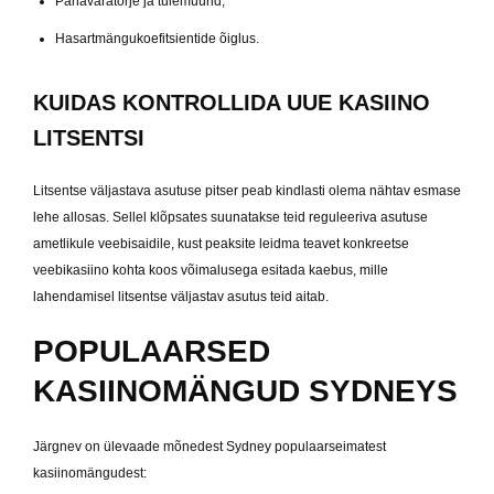
Pahavaratõrje ja tulemüürid,
Hasartmängukoefitsientide õiglus.
KUIDAS KONTROLLIDA UUE KASIINO
LITSENTSI
Litsentse väljastava asutuse pitser peab kindlasti olema nähtav esmase
lehe allosas. Sellel klõpsates suunatakse teid reguleeriva asutuse
ametlikule veebisaidile, kust peaksite leidma teavet konkreetse
veebikasiino kohta koos võimalusega esitada kaebus, mille
lahendamisel litsentse väljastav asutus teid aitab.
POPULAARSED
KASIINOMÄNGUD SYDNEYS
Järgnev on ülevaade mõnedest Sydney populaarseimatest
kasiinomängudest: