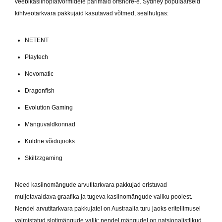
veebikasiinoplatvormidele parimaid offshore-e. Sydney populaarseid
kihlveotarkvara pakkujaid kasutavad võtmed, sealhulgas:
NETENT
Playtech
Novomatic
Dragonfish
Evolution Gaming
Mänguvaldkonnad
Kuldne võidujooks
Skillzzgaming
Need kasiinomängude arvutitarkvara pakkujad eristuvad
muljetavaldava graafika ja tugeva kasiinomängude valiku poolest.
Nendel arvutitarkvara pakkujatel on Austraalia turu jaoks eritellimusel
valmistatud slotimängude valik; nendel mängudel on natsionalistlikud