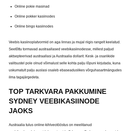
Online pokie masinad
Online pokker kasiinodes
Online bingo kasiinodes
Veebis kasiinoplatvormid on aga linnas ja mujal riigis rangelt keelatud.
Seetõttu tormavad austraallased veebikasiinodesse, millest paljud
aktsepteerivad austraallasi ja Austraalia dollarit. Kesk- ja osariikide
valitsustel pole olnud võimalust selle kohta palju lõpuni kirjutada, kuna
uskumatult palju auslasi osaleb ebaseaduslikes võrguhasartmängudes
ilma tagajärgedeta.
TOP TARKVARA PAKKUMINE
SYDNEY VEEBIKASIINODE
JAOKS
Austraalia tulus online-kihlveotööstus on meelitanud