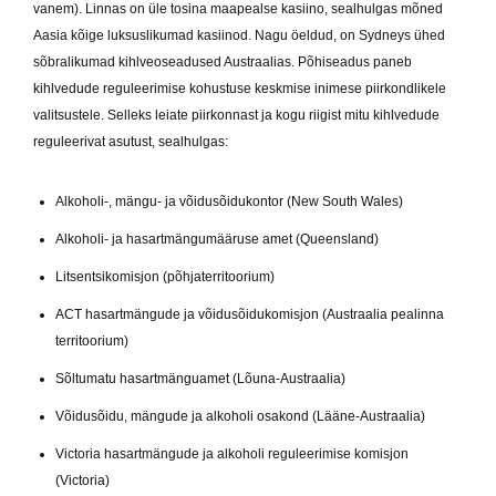
vanem). Linnas on üle tosina maapealse kasiino, sealhulgas mõned
Aasia kõige luksuslikumad kasiinod. Nagu öeldud, on Sydneys ühed
sõbralikumad kihlveoseadused Austraalias. Põhiseadus paneb
kihlvedude reguleerimise kohustuse keskmise inimese piirkondlikele
valitsustele. Selleks leiate piirkonnast ja kogu riigist mitu kihlvedude
reguleerivat asutust, sealhulgas:
Alkoholi-, mängu- ja võidusõidukontor (New South Wales)
Alkoholi- ja hasartmängumääruse amet (Queensland)
Litsentsikomisjon (põhjaterritoorium)
ACT hasartmängude ja võidusõidukomisjon (Austraalia pealinna
territoorium)
Sõltumatu hasartmänguamet (Lõuna-Austraalia)
Võidusõidu, mängude ja alkoholi osakond (Lääne-Austraalia)
Victoria hasartmängude ja alkoholi reguleerimise komisjon
(Victoria)