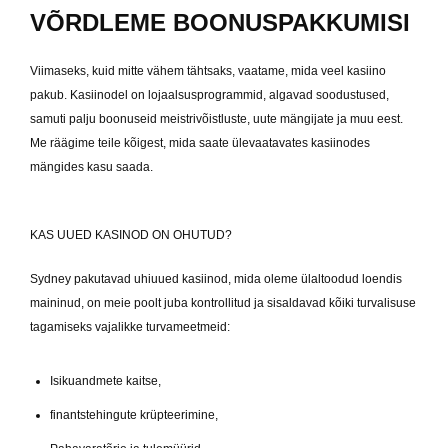
VÕRDLEME BOONUSPAKKUMISI
Viimaseks, kuid mitte vähem tähtsaks, vaatame, mida veel kasiino
pakub. Kasiinodel on lojaalsusprogrammid, algavad soodustused,
samuti palju boonuseid meistrivõistluste, uute mängijate ja muu eest.
Me räägime teile kõigest, mida saate ülevaatavates kasiinodes
mängides kasu saada.
KAS UUED KASINOD ON OHUTUD?
Sydney pakutavad uhiuued kasiinod, mida oleme ülaltoodud loendis
maininud, on meie poolt juba kontrollitud ja sisaldavad kõiki turvalisuse
tagamiseks vajalikke turvameetmeid:
Isikuandmete kaitse,
finantstehingute krüpteerimine,