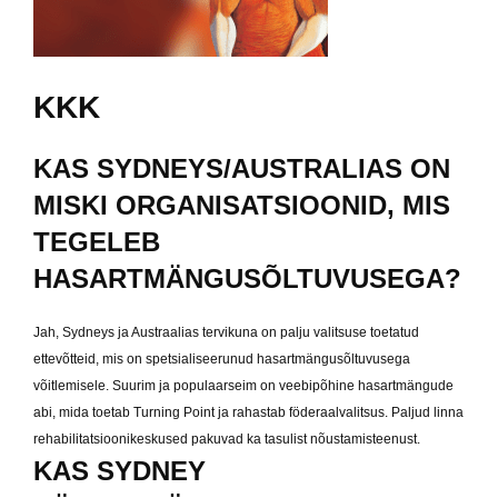
KKK
KAS SYDNEYS/AUSTRALIAS ON
MISKI ORGANISATSIOONID, MIS
TEGELEB
HASARTMÄNGUSÕLTUVUSEGA?
Jah, Sydneys ja Austraalias tervikuna on palju valitsuse toetatud
ettevõtteid, mis on spetsialiseerunud hasartmängusõltuvusega
võitlemisele. Suurim ja populaarseim on veebipõhine hasartmängude
abi, mida toetab Turning Point ja rahastab föderaalvalitsus. Paljud linna
rehabilitatsioonikeskused pakuvad ka tasulist nõustamisteenust.
KAS SYDNEY