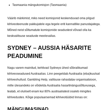
Tasmaania mängukomisjon (Tasmaania)
Väärib märkimist, miks need komisjonid keskenduvad oma pilgud
kihlveoteenuste pakkujatele ega tegele eriti kannatlike panustajatega.
Mõned neist sõltumatute komisjonide seadustest võivad olla ka
keskvalitsuse seaduste meelevallas.
SYDNEY – AUSSIA HÄSARITE
PEADUMINE
Nagu varem mainitud, kehtivad Sydneys ühed sõbralikumad
kihlveoseadused Austraalias. Linn peegeldab Austraalia (eba)kuulsat
kihlveohullust. Gambling Help, valitsuse rahastatav organisatsioon,
mille ülesandeks on võidelda Austraalia hasartmängusõltuvusega,
teatab, et oluliselt enam kui 80% austraaliatest osaleb mingites
kihlvedustes. Kõige populaarsemad kihlveotüübid linnas on:
MÄNGUMASINAD