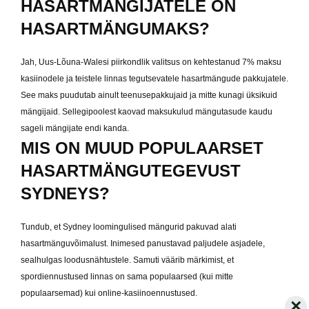
HÄSARTMÄNGIJATELE ON
HASARTMÄNGUMAKS?
Jah, Uus-Lõuna-Walesi piirkondlik valitsus on kehtestanud 7% maksu
kasiinodele ja teistele linnas tegutsevatele hasartmängude pakkujatele.
See maks puudutab ainult teenusepakkujaid ja mitte kunagi üksikuid
mängijaid. Sellegipoolest kaovad maksukulud mängutasude kaudu
sageli mängijate endi kanda.
MIS ON MUUD POPULAARSET
HASARTMÄNGUTEGEVUST
SYDNEYS?
Tundub, et Sydney loomingulised mängurid pakuvad alati
hasartmänguvõimalust. Inimesed panustavad paljudele asjadele,
sealhulgas loodusnähtustele. Samuti väärib märkimist, et
spordiennustused linnas on sama populaarsed (kui mitte
populaarsemad) kui online-kasiinoennustused.
×