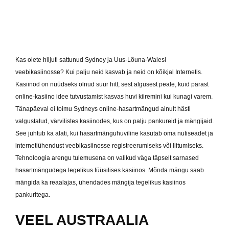
Kas olete hiljuti sattunud Sydney ja Uus-Lõuna-Walesi
veebikasiinosse? Kui palju neid kasvab ja neid on kõikjal Internetis.
Kasiinod on nüüdseks olnud suur hitt, sest algusest peale, kuid pärast
online-kasiino idee tutvustamist kasvas huvi kiiremini kui kunagi varem.
Tänapäeval ei toimu Sydneys online-hasartmängud ainult hästi
valgustatud, värvilistes kasiinodes, kus on palju pankureid ja mängijaid.
See juhtub ka alati, kui hasartmänguhuviline kasutab oma nutiseadet ja
internetiühendust veebikasiinosse registreerumiseks või liitumiseks.
Tehnoloogia arengu tulemusena on valikud väga täpselt sarnased
hasartmängudega tegelikus füüsilises kasiinos. Mõnda mängu saab
mängida ka reaalajas, ühendades mängija tegelikus kasiinos
pankuritega.
VEEL AUSTRAALIA